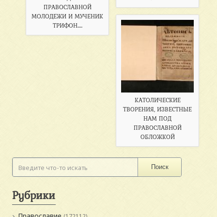
ПРАВОСЛАВНОЙ
МОЛОДЕЖИ И МУЧЕНИК
ТРИФОН.....
КАТОЛИЧЕСКИЕ
ТВОРЕНИЯ, ИЗВЕСТНЫЕ
НАМ ПОД
ПРАВОСЛАВНОЙ
ОБЛОЖКОЙ
Поиск
Рубрики
Православие
(172112)