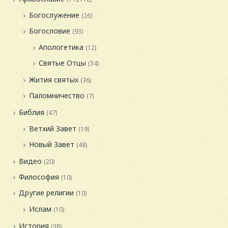
Богослужение
(26)
Богословие
(93)
Апологетика
(12)
Святые Отцы
(34)
Жития святых
(36)
Паломничество
(7)
Библия
(47)
Ветхий Завет
(19)
Новый Завет
(48)
Видео
(20)
Философия
(10)
Другие религии
(10)
Ислам
(10)
История
(38)