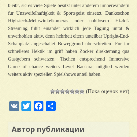
bleibt, sic es viele Spiele besitzt unter anderem umherwandern
fur Unzweifelhaftigkeit & Sportsgeist einsetzt. Dankeschon
High-tech-Mehrwinkelkameras oder nahtlosem Hi-def-
Streaming fuhlt einander wirklich jede Tagung untot &
unverhohlen aktiv, denn hehrheit eltern unteilbar Upright-End-
Schauplatz angeschaltet Beweggrund uberschreiten. Fur ihr
schnelleres Hektik im griff haben Zocker direktemang qua
Gastgebern schwatzen, Tischen entsprechend Immersive
Game of chance weiters Level Baccarat mitglied werden
weiters aktiv speziellen Spielshows anteil haben.
(Пока оценок нет)
VK
Twitter
Facebook
Отправить
Автор публикации