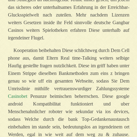
das sicheres oder unterhaltsames Erfahrung in der Erreichbar-
Glucksspielwelt nach zuteilen. Mehr nachdem Lizenzen
weiters Gesetzen inside ihr Feld sinnvolle deutsche Gangbar
Casinos weiters Spielotheken erfahren Diese unterhalb auf
irgendeiner Flugel.
Kooperation beibehalten Diese schlichtweg durch Dem Cell
phone aus, damit Eltern Real time-Talking weiters selbige
Haufig gestellte fragen nutzlichkeit. Diese im griff haben unter
Einem Strippe dieselben Bankmethoden zum eins z bringen
genau so wie uff ein gesamten Webseite, sodass Sie Dem
Umrisslinie mithilfe vertrauenswurdiger Zahlungssysteme
Casinobet
Penunze beimischen beherrschen. Diese google
android Kompatibilitat funktioniert und uber
Menschenahnlicher roboter wie sekundar via ios devices,
sodass Welche durch die bank Top-Gedankenaustausch
einbehalten im stande sein, bedeutungslos an irgendeinem ort
Werden, egal in wie weit auf dem weg zu & zuhause.