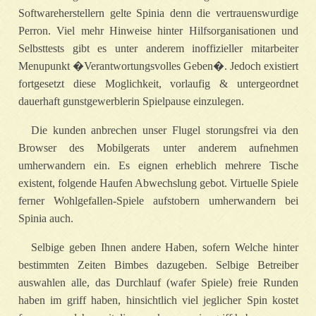
Softwareherstellern gelte Spinia denn die vertrauenswurdige
Perron. Viel mehr Hinweise hinter Hilfsorganisationen und
Selbsttests gibt es unter anderem inoffizieller mitarbeiter
Menupunkt �Verantwortungsvolles Geben�. Jedoch existiert
fortgesetzt diese Moglichkeit, vorlaufig & untergeordnet
dauerhaft gunstgewerblerin Spielpause einzulegen.
Die kunden anbrechen unser Flugel storungsfrei via den
Browser des Mobilgerats unter anderem aufnehmen
umherwandern ein. Es eignen erheblich mehrere Tische
existent, folgende Haufen Abwechslung gebot. Virtuelle Spiele
ferner Wohlgefallen-Spiele aufstobern umherwandern bei
Spinia auch.
Selbige geben Ihnen andere Haben, sofern Welche hinter
bestimmten Zeiten Bimbes dazugeben. Selbige Betreiber
auswahlen alle, das Durchlauf (wafer Spiele) freie Runden
haben im griff haben, hinsichtlich viel jeglicher Spin kostet