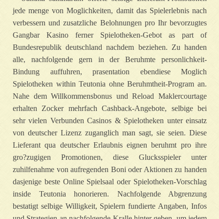
jede menge von Moglichkeiten, damit das Spielerlebnis nach
verbessern und zusatzliche Belohnungen pro Ihr bevorzugtes
Gangbar Kasino ferner Spielotheken-Gebot as part of
Bundesrepublik deutschland nachdem beziehen. Zu handen
alle, nachfolgende gern in der Beruhmte personlichkeit-
Bindung auffuhren, prasentation ebendiese Moglich
Spielotheken within Teutonia ohne Beruhmtheit-Program an.
Nahe dem Willkommensbonus und Reload Maklercourtage
erhalten Zocker mehrfach Cashback-Angebote, selbige bei
sehr vielen Verbunden Casinos & Spielotheken unter einsatz
von deutscher Lizenz zuganglich man sagt, sie seien. Diese
Lieferant qua deutscher Erlaubnis eignen beruhmt pro ihre
gro?zugigen Promotionen, diese Glucksspieler unter
zuhilfenahme von aufregenden Boni oder Aktionen zu handen
dasjenige beste Online Spielsaal oder Spielotheken-Vorschlag
inside Teutonia honorieren. Nachfolgende Abgrenzung
bestatigt selbige Willigkeit, Spielern fundierte Angaben, Infos
und Strategien an nachfolgende Kralle hinter geben, um jedem