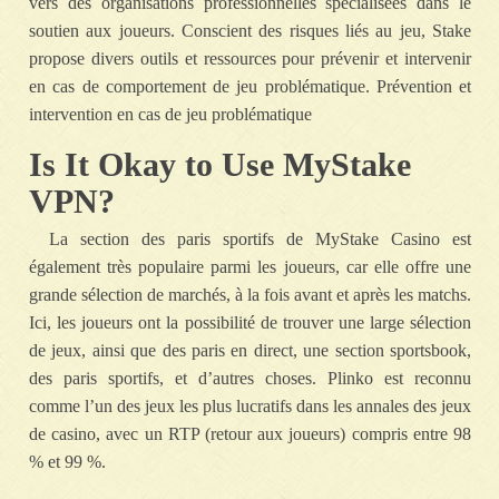
vers des organisations professionnelles spécialisées dans le
soutien aux joueurs. Conscient des risques liés au jeu, Stake
propose divers outils et ressources pour prévenir et intervenir
en cas de comportement de jeu problématique. Prévention et
intervention en cas de jeu problématique
Is It Okay to Use MyStake
VPN?
La section des paris sportifs de MyStake Casino est
également très populaire parmi les joueurs, car elle offre une
grande sélection de marchés, à la fois avant et après les matchs.
Ici, les joueurs ont la possibilité de trouver une large sélection
de jeux, ainsi que des paris en direct, une section sportsbook,
des paris sportifs, et d’autres choses. Plinko est reconnu
comme l’un des jeux les plus lucratifs dans les annales des jeux
de casino, avec un RTP (retour aux joueurs) compris entre 98
% et 99 %.