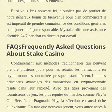
fidélité des joueurs sont essentielles.
Et si vous êtes nouveau ici, n’oubliez pas de profiter de
notre généreux bonus de bienvenue pour bien commencer! Il
est impératif de prendre connaissance des conditions générales
et de jouer de façon responsable. Mystake offre une assistance
clientèle 24/7 par chat en direct et par e-mail.
FAQsFrequently Asked Questions
About Stake Casino
Contrairement aux méthodes traditionnelles qui peuvent
prendre plusieurs jours pour les retraits, les transactions en
crypto-monnaies sont traitées presque instantanément. L’un des
principaux avantages des transactions en crypto-monnaie
réside dans leur rapidité. Avec des titres provenant des
fournisseurs de jeux les plus réputés du marché, comme Play’n
Go, Betsoft, et Pragmatic Play, la sélection est aussi riche
qu’excitante. En tant que nouveau joueur, vous aurez accès à