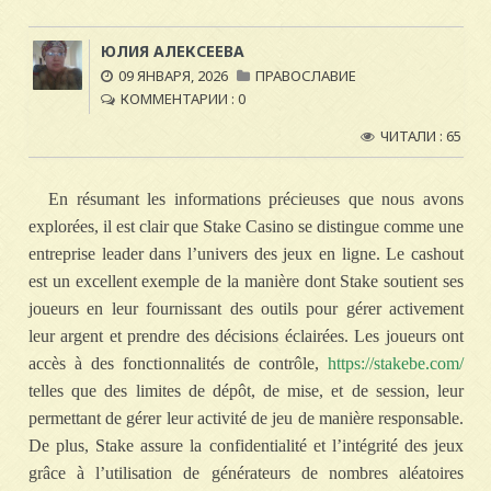
ЮЛИЯ АЛЕКСЕЕВА
09 ЯНВАРЯ, 2026
ПРАВОСЛАВИЕ
КОММЕНТАРИИ : 0
ЧИТАЛИ : 65
En résumant les informations précieuses que nous avons
explorées, il est clair que Stake Casino se distingue comme une
entreprise leader dans l’univers des jeux en ligne. Le cashout
est un excellent exemple de la manière dont Stake soutient ses
joueurs en leur fournissant des outils pour gérer activement
leur argent et prendre des décisions éclairées. Les joueurs ont
accès à des fonctionnalités de contrôle,
https://stakebe.com/
telles que des limites de dépôt, de mise, et de session, leur
permettant de gérer leur activité de jeu de manière responsable.
De plus, Stake assure la confidentialité et l’intégrité des jeux
grâce à l’utilisation de générateurs de nombres aléatoires