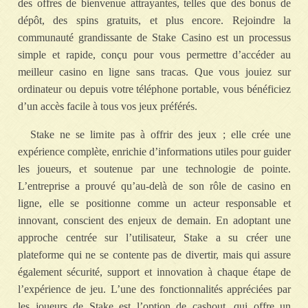
des offres de bienvenue attrayantes, telles que des bonus de
dépôt, des spins gratuits, et plus encore. Rejoindre la
communauté grandissante de Stake Casino est un processus
simple et rapide, conçu pour vous permettre d’accéder au
meilleur casino en ligne sans tracas. Que vous jouiez sur
ordinateur ou depuis votre téléphone portable, vous bénéficiez
d’un accès facile à tous vos jeux préférés.
Stake ne se limite pas à offrir des jeux ; elle crée une
expérience complète, enrichie d’informations utiles pour guider
les joueurs, et soutenue par une technologie de pointe.
L’entreprise a prouvé qu’au-delà de son rôle de casino en
ligne, elle se positionne comme un acteur responsable et
innovant, conscient des enjeux de demain. En adoptant une
approche centrée sur l’utilisateur, Stake a su créer une
plateforme qui ne se contente pas de divertir, mais qui assure
également sécurité, support et innovation à chaque étape de
l’expérience de jeu. L’une des fonctionnalités appréciées par
les joueurs de Stake est l’option de cashout, qui offre un