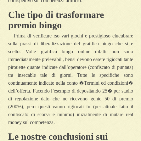
corrispettivo sul competenza artificio.
Che tipo di trasformare
premio bingo
Prima di verificare rso vari giochi e prestigioso elucubrare
sulla prassi di liberalizzazione del gratifica bingo che si e
scelto. Volte gratifica bingo online difatti non sono
immediatamente prelevabili, bensi devono essere rigiocati tante
pirouette quante indicate dall’operatore (confiscato di puntata)
tra insecable tale di giorni. Tutte le specifiche sono
continuamente indicate nella conto �Termini ed condizioni�
dell’offerta. Facendo l’esempio di depositando 25� per stadio
di regolazione dato che ne ricevono gente 50 di premio
(200%), pero questi vanno rigiocati fu (per attuale fatto il
confiscato di scorsa e minimo) inizialmente di mutare real
money sul competenza.
Le nostre conclusioni sui