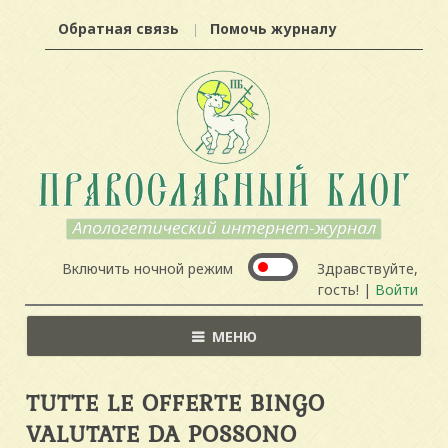
Обратная связь
Помочь журналу
Включить ночной режим
Здравствуйте,
гость! |
Войти
МЕНЮ
TUTTE LE OFFERTE BINGO
VALUTATE DA POSSONO