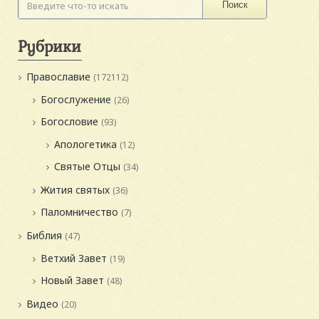
Поиск
Рубрики
Православие
(172112)
Богослужение
(26)
Богословие
(93)
Апологетика
(12)
Святые Отцы
(34)
Жития святых
(36)
Паломничество
(7)
Библия
(47)
Ветхий Завет
(19)
Новый Завет
(48)
Видео
(20)