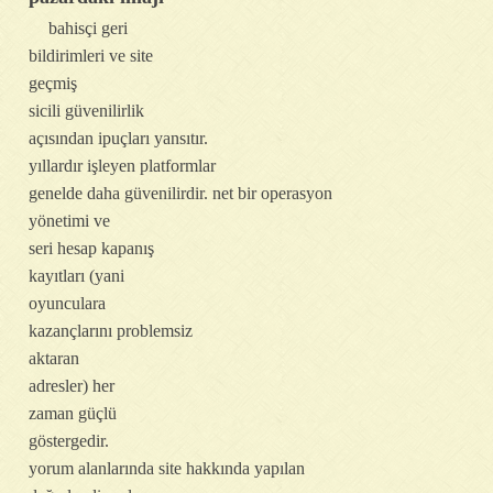
bahisçi geri
bildirimleri ve site
geçmiş
sicili güvenilirlik
açısından ipuçları yansıtır.
yıllardır işleyen platformlar
genelde daha güvenilirdir. net bir operasyon
yönetimi ve
seri hesap kapanış
kayıtları (yani
oyunculara
kazançlarını problemsiz
aktaran
adresler) her
zaman güçlü
göstergedir.
yorum alanlarında site hakkında yapılan