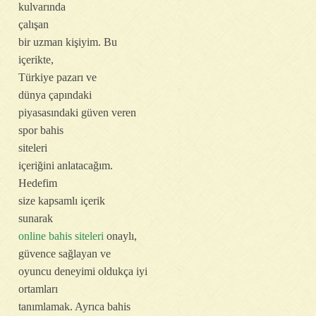
kulvarında
çalışan
bir uzman kişiyim. Bu
içerikte,
Türkiye pazarı ve
dünya çapındaki
piyasasındaki güven veren
spor bahis
siteleri
içeriğini anlatacağım.
Hedefim
size kapsamlı içerik
sunarak
online bahis siteleri
onaylı,
güvence sağlayan ve
oyuncu deneyimi oldukça iyi
ortamları
tanımlamak. Ayrıca bahis