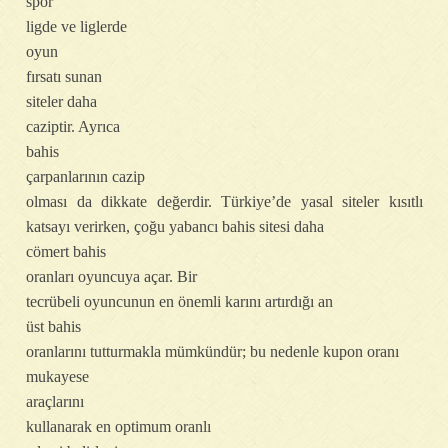
spor
ligde ve liglerde
oyun
fırsatı sunan
siteler daha
caziptir. Ayrıca
bahis
çarpanlarının cazip
olması da dikkate değerdir. Türkiye’de yasal siteler kısıtlı
katsayı verirken, çoğu yabancı bahis sitesi daha
cömert bahis
oranları oyuncuya açar. Bir
tecrübeli oyuncunun en önemli karını artırdığı an
üst bahis
oranlarını tutturmakla mümkündür; bu nedenle kupon oranı
mukayese
araçlarını
kullanarak en optimum oranlı