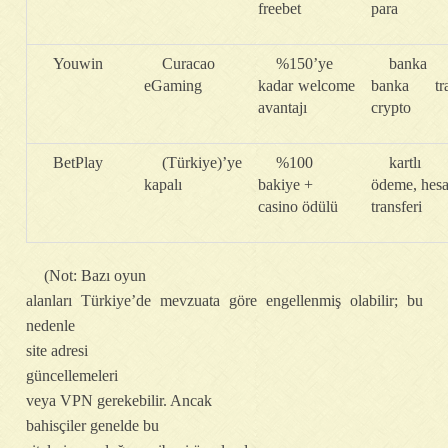
freebet
para
Youwin
Curacao
%150’ye
banka k
eGaming
kadar welcome
banka tran
avantajı
crypto
BetPlay
(Türkiye)’ye
%100
kartlı
kapalı
bakiye +
ödeme, hes
casino ödülü
transferi
(Not: Bazı oyun
alanları Türkiye’de mevzuata göre engellenmiş olabilir; bu
nedenle
site adresi
güncellemeleri
veya VPN gerekebilir. Ancak
bahisçiler genelde bu