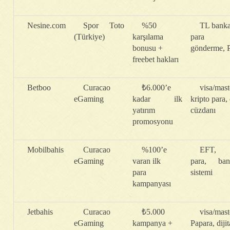
Nesine.com
Spor Toto
%50
TL banka 
(Türkiye)
karşılama
para
bonusu +
gönderme, 
freebet hakları
Betboo
Curacao
₺6.000’e
visa/mast
eGaming
kadar ilk
kripto para
yatırım
cüzdanı
promosyonu
Mobilbahis
Curacao
%100’e
EFT, k
eGaming
varan ilk
para, bank
para
sistemi
kampanyası
Jetbahis
Curacao
₺5.000
visa/mast
eGaming
kampanya +
Papara, dijit