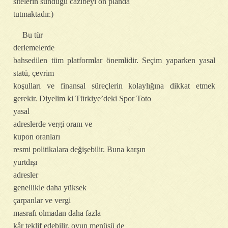
sitelerin sunduğu cazibeyi ön planda
tutmaktadır.)
Bu tür
derlemelerde
bahsedilen tüm platformlar önemlidir. Seçim yaparken yasal
statü, çevrim
koşulları ve finansal süreçlerin kolaylığına dikkat etmek
gerekir. Diyelim ki Türkiye’deki Spor Toto
yasal
adreslerde vergi oranı ve
kupon oranları
resmi politikalara değişebilir. Buna karşın
yurtdışı
adresler
genellikle daha yüksek
çarpanlar ve vergi
masrafı olmadan daha fazla
kâr teklif edebilir. oyun menüsü de