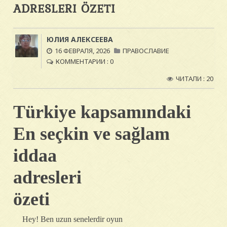
ADRESLERI ÖZETI
ЮЛИЯ АЛЕКСЕЕВА
16 ФЕВРАЛЯ, 2026
ПРАВОСЛАВИЕ
КОММЕНТАРИИ : 0
ЧИТАЛИ : 20
Türkiye kapsamındaki
En seçkin ve sağlam
iddaa
adresleri
özeti
Hey! Ben uzun senelerdir oyun