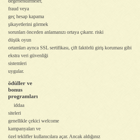
değerlendirmeler,
fraud veya
geç hesap kapama
şikayetlerini görmek
sorunları önceden anlamanızı ortaya çıkarır. riski
düşük oyun
ortamları ayrıca SSL sertifikası, çift faktörlü giriş koruması gibi
ekstra veri güvenliği
sistemleri
uygular.
ödüller ve
bonus
programları
iddaa
siteleri
genellikle çekici welcome
kampanyaları ve
özel teklifler kullanıcılara açar. Ancak aldığınız