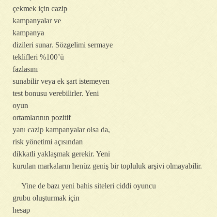
çekmek için cazip
kampanyalar ve
kampanya
dizileri sunar. Sözgelimi sermaye
teklifleri %100’ü
fazlasını
sunabilir veya ek şart istemeyen
test bonusu verebilirler. Yeni
oyun
ortamlarının pozitif
yanı cazip kampanyalar olsa da,
risk yönetimi açısından
dikkatli yaklaşmak gerekir. Yeni
kurulan markaların henüz geniş bir topluluk arşivi olmayabilir.
Yine de bazı yeni bahis siteleri ciddi oyuncu
grubu oluşturmak için
hesap