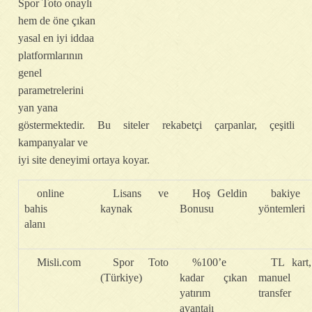
Spor Toto onaylı
hem de öne çıkan
yasal en iyi iddaa
platformlarının
genel
parametrelerini
yan yana
göstermektedir. Bu siteler rekabetçi çarpanlar, çeşitli
kampanyalar ve
iyi site deneyimi ortaya koyar.
online
Lisans ve
Hoş Geldin
bakiye
bahis
kaynak
Bonusu
yöntemleri
alanı
Misli.com
Spor Toto
%100’e
TL kart
(Türkiye)
kadar çıkan
manuel
yatırım
transfer
avantajı