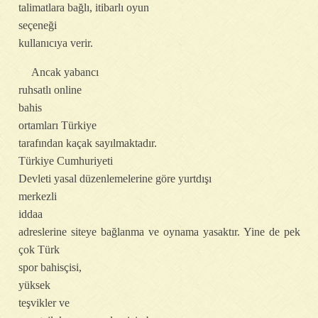
talimatlara bağlı, itibarlı oyun
seçeneği
kullanıcıya verir.
Ancak yabancı
ruhsatlı online
bahis
ortamları Türkiye
tarafından kaçak sayılmaktadır.
Türkiye Cumhuriyeti
Devleti yasal düzenlemelerine göre yurtdışı
merkezli
iddaa
adreslerine siteye bağlanma ve oynama yasaktır. Yine de pek
çok Türk
spor bahisçisi,
yüksek
teşvikler ve