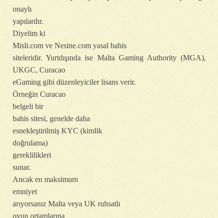
onaylı
yapılardır.
Diyelim ki
Misli.com ve Nesine.com yasal bahis
siteleridir. Yurtdışında ise Malta Gaming Authority (MGA),
UKGC, Curacao
eGaming gibi düzenleyiciler lisans verir.
Örneğin Curacao
belgeli bir
bahis sitesi, genelde daha
esnekleştirilmiş KYC (kimlik
doğrulama)
gereklilikleri
sunar.
Ancak en maksimum
emniyet
arıyorsanız Malta veya UK ruhsatlı
oyun ortamlarına