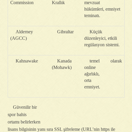
Commission
Krallık
mevzuat
hükümleri, emniyet
teminatı.
Alderney
Gibraltar
Küçük
(AGCC)
düzenleyici, etkili
regülasyon sistemi.
Kahnawake
Kanada
temel olarak
(Mohawk)
online
ağırlıklı,
orta
emniyet.
Güvenilir bir
spor bahis
ortamı belirlerken
lisans bilgisinin yanı sıra SSL şifreleme (URL’nin https ile