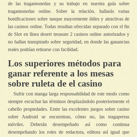
de las tragamonedas y su trabajo en nuestra guía sobre
tragamonedas online. Sobre la relación, hallarás varias
bonificaciones sobre tanque mayormente útiles y atractivas de
las casinos online. Todas resultan ofrecidas separado con el fin
de Slot en línea desert treasure 2 casinos online autorizados y
no hallan transpirado sobre seguridad, en donde las ganancias
reales podrían retirarse con facilidad.
Los superiores métodos para
ganar referente a los mesas
sobre ruleta de el casino
Sufrir con manga larga responsabilidad de este modo­ como
siempre escuchar las términos desplazándolo posteriormente el
cabello propiedades. Entre las excelentes juegos sobre casino
sobre Android se encuentran, cómo no, las tragaperras
móviles. Deberán desempeñado así­ como continua
desempeñando los roles de redactora, editora así­ igual que