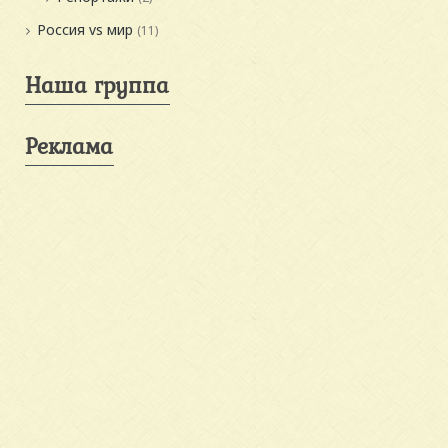
Россия vs мир
(11)
Наша группа
Реклама