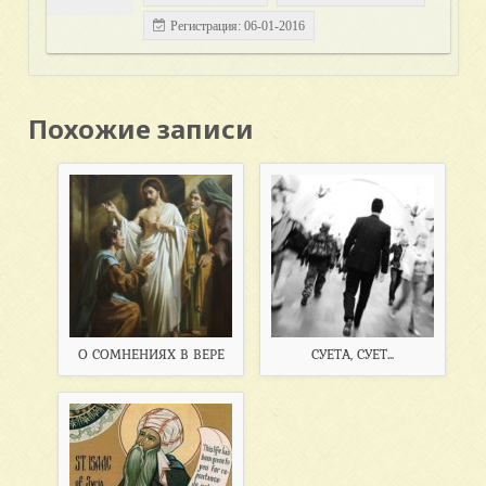
Регистрация: 06-01-2016
Похожие записи
О СОМНЕНИЯХ В ВЕРЕ
СУЕТА, СУЕТ...