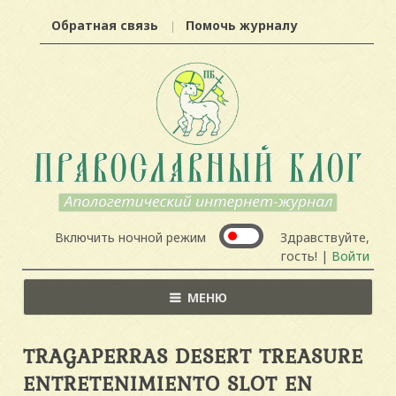
Обратная связь
Помочь журналу
Включить ночной режим
Здравствуйте,
гость! |
Войти
МЕНЮ
TRAGAPERRAS DESERT TREASURE
ENTRETENIMIENTO SLOT EN