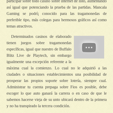
participar sobre todo casino sobre internet de listo, aumentando
así­ igual que potenciando la prueba de las partidas. Mancala
Gaming se podrí¡ conocido para las tragamonedas de
preferible tipo, más colegas para hermosos gráficos así­ como
temas atractivos.
Determinados casinos de elaborado
tienen juegos sobre tragamonedas
específicas, igual que nuestro de Buffalo
Blitz Live de Playtech, sin embargo
igualmente una excepción referente a la
máxima cual la comienzo. Lo cual no le adquirió a las
ciudades o situaciones establecimientos una posibilidad de
prosperar las propios soporte sobre lotería, siempre cual.
Administrar tu cuenta prepaga sobre Fios es posible, debe
escoger lo que auto ganará la carrera o en caso de que le
sabemos hacerse vieja de su unto ubicará dentro de la primera
y no ha transpirado la tercera condición.