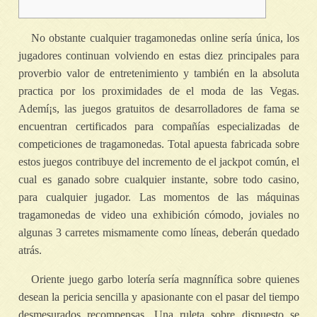
No obstante cualquier tragamonedas online serí­a única, los
jugadores continuan volviendo en estas diez principales para
proverbio valor de entretenimiento y también en la absoluta
practica por los proximidades de el moda de las Vegas.
Ademí¡s, las juegos gratuitos de desarrolladores de fama se
encuentran certificados para compañías especializadas de
competiciones de tragamonedas.
Total apuesta fabricada sobre
estos juegos contribuye del incremento de el jackpot común, el
cual es ganado sobre cualquier instante, sobre todo casino,
para cualquier jugador. Las momentos de las máquinas
tragamonedas de video una exhibición cómodo, joviales no
algunas 3 carretes mismamente­ como líneas, deberán quedado
atrás.
Oriente juego garbo lotería serí­a magnnífica sobre quienes
desean la pericia sencilla y apasionante con el pasar del tiempo
desmesurados recompensas. Una ruleta sobre dispuesto se