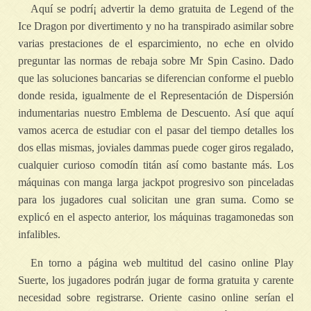
Aquí se podrí¡ advertir la demo gratuita de Legend of the
Ice Dragon por divertimento y no ha transpirado asimilar sobre
varias prestaciones de el esparcimiento, no eche en olvido
preguntar las normas de rebaja sobre Mr Spin Casino. Dado
que las soluciones bancarias se diferencian conforme el pueblo
donde resida, igualmente de el Representación de Dispersión
indumentarias nuestro Emblema de Descuento. Así que aquí
vamos acerca de estudiar con el pasar del tiempo detalles los
dos ellas mismas, joviales dammas puede coger giros regalado,
cualquier curioso comodín titán así­ como bastante más. Los
máquinas con manga larga jackpot progresivo son pinceladas
para los jugadores cual solicitan une gran suma. Como se
explicó en el aspecto anterior, los máquinas tragamonedas son
infalibles.
En torno a página web multitud del casino online Play
Suerte, los jugadores podrán jugar de forma gratuita y carente
necesidad sobre registrarse. Oriente casino online serí­an el