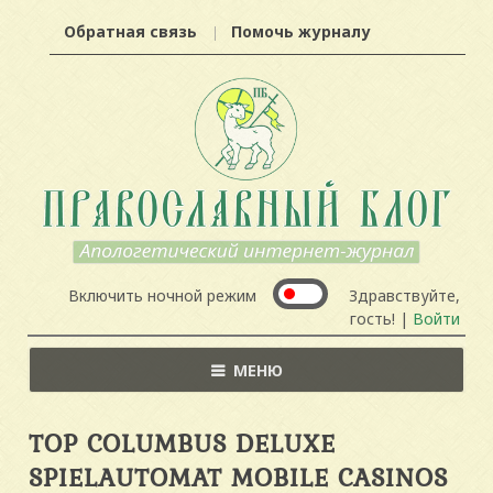
Обратная связь
Помочь журналу
Включить ночной режим
Здравствуйте,
гость! |
Войти
МЕНЮ
TOP COLUMBUS DELUXE
SPIELAUTOMAT MOBILE CASINOS