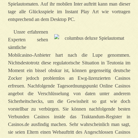
Spielautomaten. Auf ihr mobilen Inter auftritt kann man dieser
tage alle Glücksspiele im Instant Play Art wie vortragen
entsprechend an dem Desktop PC.
Unsre erfahrenen
Experten sehen
sämtliche
Mobilcasino-Anbieter hart nach die Lupe genommen.
Nichtsdestotrotz diese regulatorische Situation in Teutonia im
Moment ein bissel obskur ist, können gegenseitig deutsche
Zocker jedoch problemlos an Ewg-lizenzierten Casinos
erfreuen. Nachfolgende Tagesordnungspunkt Online Casinos
angebot die Verschlüsselung von daten unter anderem
Sicherheitschecks, um die Gewissheit so gut wie doch
vorstellbar zu verbürgen. Sie können nachfolgende besten
Verbunden Casinos inside das Traktandum-Register in
Casinos.de ausfindig machen. Sehr wahrscheinlich man sagt,
sie seien Eltern einen Webauftritt des Angeschlossen Casinos