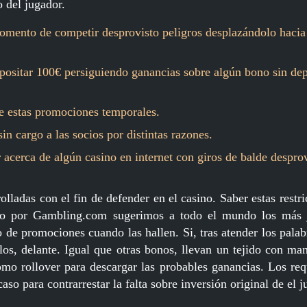
 del jugador.
momento de competir desprovisto peligros desplazándolo hacia
epositar 100€ persiguiendo ganancias sobre algún bono sin dep
de estas promociones temporales.
in cargo a las socios por distintas razones.
ir acerca de algún casino en internet con giros de balde despro
lladas con el fin de defender en el casino. Saber estas restri
ndo por Gambling.com sugerimos a todo el mundo los más 
o de promociones cuando las hallen. Si, tras atender los palab
os, delante. Igual que otras bonos, llevan un tejido con ma
mo rollover para descargar las probables ganancias. Los req
so para contrarrestar la falta sobre inversión original de el j