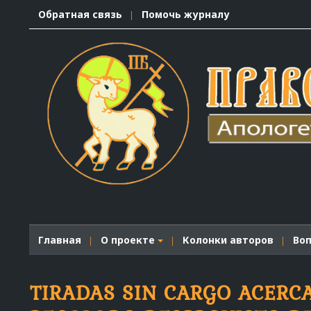
Обратная связь
Помочь журналу
Главная
О проекте
Колонки авторов
Во
TIRADAS SIN CARGO ACERC