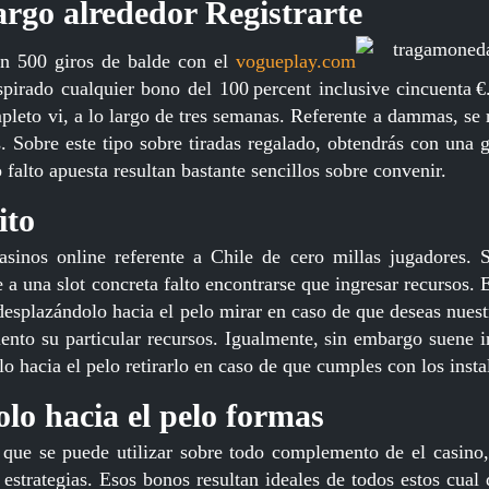
argo alrededor Registrarte
an 500 giros de balde con el
vogueplay.com
irado cualquier bono del 100 percent inclusive cincuenta €
pleto vi, a lo largo de tres semanas. Referente a dammas, se 
s. Sobre este tipo sobre tiradas regalado, obtendrás con una 
falto apuesta resultan bastante sencillos sobre convenir.
ito
asinos online referente a Chile de cero millas jugadores. 
te a una slot concreta falto encontrarse que ingresar recursos. 
 desplazándolo hacia el pelo mirar en caso de que deseas nuest
iento su particular recursos. Igualmente, sin embargo suene 
o hacia el pelo retirarlo en caso de que cumples con los insta
lo hacia el pelo formas
l que se puede utilizar sobre todo complemento de el casino
 estrategias. Esos bonos resultan ideales de todos estos cual 