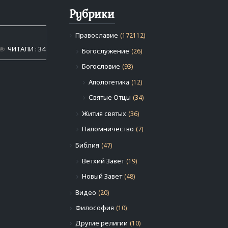
Рубрики
Православие
(172112)
ЧИТАЛИ : 34
Богослужение
(26)
Богословие
(93)
Апологетика
(12)
Святые Отцы
(34)
Жития святых
(36)
Паломничество
(7)
Библия
(47)
Ветхий Завет
(19)
Новый Завет
(48)
Видео
(20)
Философия
(10)
Другие религии
(10)