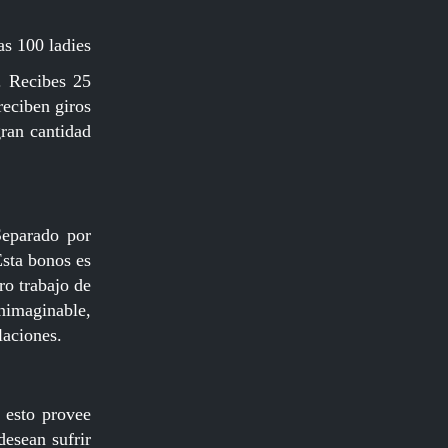
. Recibes 25
reciben giros
gran cantidad
Separado por
Esta bonos es
ro trabajo de
inimaginable,
laciones.
, esto provee
desean sufrir