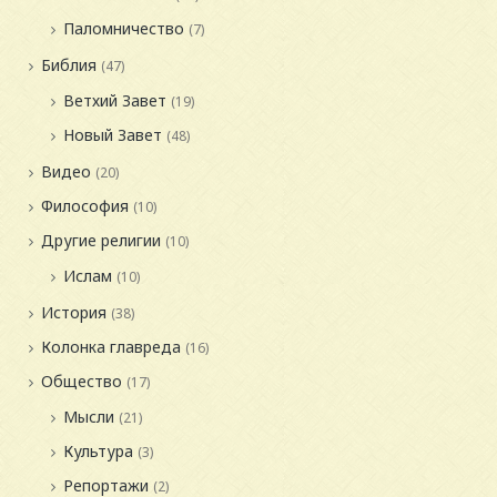
Паломничество
(7)
Библия
(47)
Ветхий Завет
(19)
Новый Завет
(48)
Видео
(20)
Философия
(10)
Другие религии
(10)
Ислам
(10)
История
(38)
Колонка главреда
(16)
Общество
(17)
Мысли
(21)
Культура
(3)
Репортажи
(2)