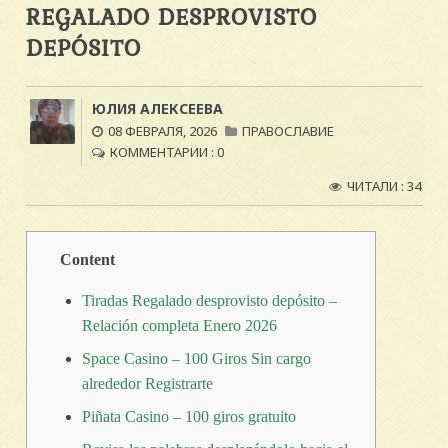
REGALADO DESPROVISTO
DEPÓSITO
ЮЛИЯ АЛЕКСЕЕВА
08 ФЕВРАЛЯ, 2026
ПРАВОСЛАВИЕ
КОММЕНТАРИИ : 0
ЧИТАЛИ : 34
Content
Tiradas Regalado desprovisto depósito –
Relación completa Enero 2026
Space Casino – 100 Giros Sin cargo
alrededor Registrarte
Piñata Casino – 100 giros gratuito