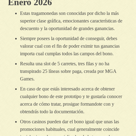
Enero 2026
Estas tragamonedas son conocidas por dicho la más
superior clase gráfica, emocionantes características de
descuento y la oportunidad de grandes ganancias.
Siempre posees la oportunidad de conseguir, debes
valorar cual con el fin de poder eximir tus ganancias
importa cual cumplas todos las campos del bono.
Resulta una slot de 5 carretes, tres filas y no ha
transpirado 25 líneas sobre paga, creada por MGA
Games.
En caso de que estás interesado acerca de obtener
cualquier bono de este prototipo y te gustaría conocer
acerca de cómo tratar, prosigue formandote con y
obtendrás todo la documentación.
Otros casinos pueden dar el bono igual que unas las
promociones habituales, cual generalmente coincide