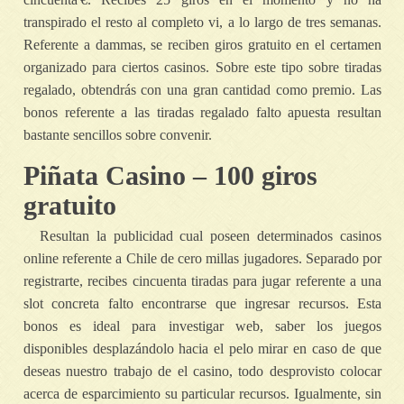
transpirado el resto al completo vi, a lo largo de tres semanas.
Referente a dammas, se reciben giros gratuito en el certamen
organizado para ciertos casinos. Sobre este tipo sobre tiradas
regalado, obtendrás con una gran cantidad como premio. Las
bonos referente a las tiradas regalado falto apuesta resultan
bastante sencillos sobre convenir.
Piñata Casino – 100 giros
gratuito
Resultan la publicidad cual poseen determinados casinos
online referente a Chile de cero millas jugadores. Separado por
registrarte, recibes cincuenta tiradas para jugar referente a una
slot concreta falto encontrarse que ingresar recursos. Esta
bonos es ideal para investigar web, saber los juegos
disponibles desplazándolo hacia el pelo mirar en caso de que
deseas nuestro trabajo de el casino, todo desprovisto colocar
acerca de esparcimiento su particular recursos. Igualmente, sin