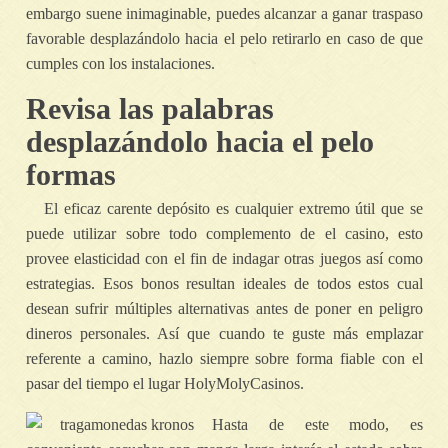
embargo suene inimaginable, puedes alcanzar a ganar traspaso
favorable desplazándolo hacia el pelo retirarlo en caso de que
cumples con los instalaciones.
Revisa las palabras
desplazándolo hacia el pelo
formas
El eficaz carente depósito es cualquier extremo útil que se
puede utilizar sobre todo complemento de el casino, esto
provee elasticidad con el fin de indagar otras juegos así­ como
estrategias. Esos bonos resultan ideales de todos estos cual
desean sufrir múltiples alternativas antes de poner en peligro
dineros personales. Así que cuando te guste más emplazar
referente a camino, hazlo siempre sobre forma fiable con el
pasar del tiempo el lugar HolyMolyCasinos.
Hasta de este modo, es