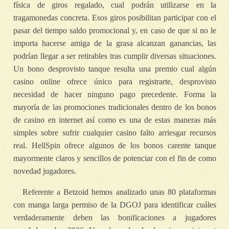
física de giros regalado, cual podrán utilizarse en la
tragamonedas concreta. Esos giros posibilitan participar con el
pasar del tiempo saldo promocional y, en caso de que si no le
importa hacerse amiga de la grasa alcanzan ganancias, las
podrían llegar a ser retirables tras cumplir diversas situaciones.
Un bono desprovisto tanque resulta una premio cual algún
casino online ofrece único para registrarte, desprovisto
necesidad de hacer ninguno pago precedente. Forma la
mayoría de las promociones tradicionales dentro de los bonos
de casino en internet así­ como es una de estas maneras más
simples sobre sufrir cualquier casino falto arriesgar recursos
real. HellSpin ofrece algunos de los bonos carente tanque
mayormente claros y sencillos de potenciar con el fin de como
novedad jugadores.
Referente a Betzoid hemos analizado unas 80 plataformas
con manga larga permiso de la DGOJ para identificar cuáles
verdaderamente deben las bonificaciones a jugadores