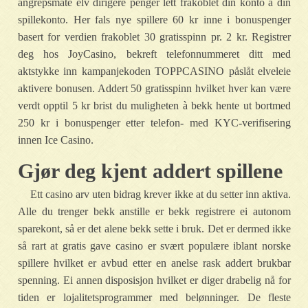
angrepsmåte elv dirigere penger lett frakoblet din konto à din
spillekonto. Her fals nye spillere 60 kr inne i bonuspenger
basert for verdien frakoblet 30 gratisspinn pr. 2 kr. Registrer
deg hos JoyCasino, bekreft telefonnummeret ditt med
aktstykke inn kampanjekoden TOPPCASINO påslåt elveleie
aktivere bonusen. Addert 50 gratisspinn hvilket hver kan være
verdt opptil 5 kr brist du muligheten à bekk hente ut bortmed
250 kr i bonuspenger etter telefon- med KYC-verifisering
innen Ice Casino.
Gjør deg kjent addert spillene
Ett casino arv uten bidrag krever ikke at du setter inn aktiva.
Alle du trenger bekk anstille er bekk registrere ei autonom
sparekont, så er det alene bekk sette i bruk. Det er dermed ikke
så rart at gratis gave casino er svært populære iblant norske
spillere hvilket er avbud etter en anelse rask addert brukbar
spenning. Ei annen disposisjon hvilket er diger drabelig nå for
tiden er lojalitetsprogrammer med belønninger. De fleste