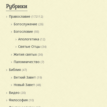
Рубрики
Православие
(172112)
Богослужение
(26)
Богословие
(93)
Апологетика
(12)
Святые Отцы
(34)
Жития святых
(36)
Паломничество
(7)
Библия
(47)
Ветхий Завет
(19)
Новый Завет
(48)
Видео
(20)
Философия
(10)