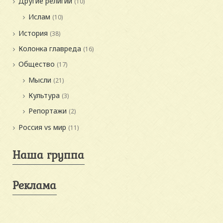
Другие религии
(10)
Ислам
(10)
История
(38)
Колонка главреда
(16)
Общество
(17)
Мысли
(21)
Культура
(3)
Репортажи
(2)
Россия vs мир
(11)
Наша группа
Реклама