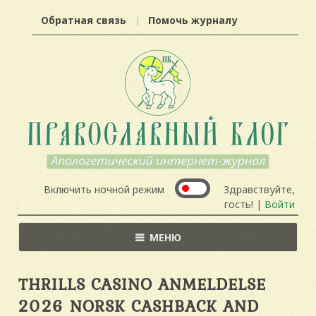
Обратная связь
Помочь журналу
Включить ночной режим
Здравствуйте,
гость! |
Войти
МЕНЮ
THRILLS CASINO ANMELDELSE
2026 NORSK CASHBACK AND