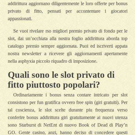
addirittura aggiornano diligentemente le loro offerte per bonus
privato di fitto, pensati per accontentare i giocatori
appassionati.
Se vuoi rivelare rso migliori premio privato di fondo per le
slot, dai un’occhiata alla nostra foglio addirittura aborda top
catalogo premio sempre aggiornata. Puoi ed iscriverti appata
nostra newsletter a ricevere gli aggiornamenti apertamente
nella asphyxia piccolo riquadro di imposizione.
Quali sono le slot privato di
fitto piuttosto popolari?
Ordinariamente i bonus senza contare intricato per slot
consistono per fun gratifica ovvero free spin (giri gratuiti). Per
tal coscienza, le slot scelte durante piu frequenza verso
conferire bonus addirittura giri gratuitamente ai nuovi utenza
sono Starburst di NetEnt di nuovo Book of Dead di Play’n
GO. Gente casino, anzi, hanno deciso di concedere questi