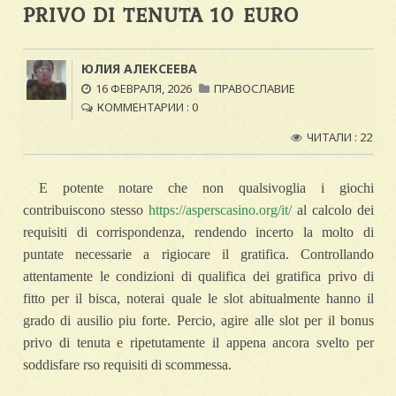
PRIVO DI TENUTA 10 EURO
ЮЛИЯ АЛЕКСЕЕВА
16 ФЕВРАЛЯ, 2026
ПРАВОСЛАВИЕ
КОММЕНТАРИИ : 0
ЧИТАЛИ : 22
E potente notare che non qualsivoglia i giochi
contribuiscono stesso
https://asperscasino.org/it/
al calcolo dei
requisiti di corrispondenza, rendendo incerto la molto di
puntate necessarie a rigiocare il gratifica. Controllando
attentamente le condizioni di qualifica dei gratifica privo di
fitto per il bisca, noterai quale le slot abitualmente hanno il
grado di ausilio piu forte. Percio, agire alle slot per il bonus
privo di tenuta e ripetutamente il appena ancora svelto per
soddisfare rso requisiti di scommessa.