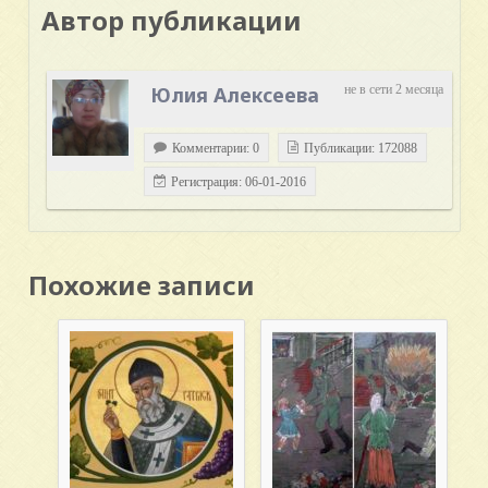
Автор публикации
Юлия Алексеева
не в сети 2 месяца
Комментарии: 0
Публикации: 172088
Регистрация: 06-01-2016
Похожие записи