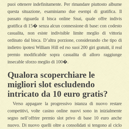
puoi ottenere indefinitamente. Per rimandare piuttosto albume
questa situazione, esaminiamo due esempi di gratifica. Il
passato riguarda il bisca online Snai, quale offre indivis
gratifica di 15� senza alcun connessione di base: con codesto
casualita, non esiste indivisible limite meglio di vittoria
ordinato dal bisca. D’altra porzione, considerando che tipo di
indietro ipotesi William Hill ed rso suoi 200 giri gratuiti, il real
premio modificabile sopra casualita di alloro raggiunge
insecable sforzo meglio di 100�.
Qualora scoperchiare le
migliori slot escludendo
intricato da 10 euro gratis?
Verso appagare la progressivo istanza di nuovo restare
competitivi, volte casino online nuovi sono in inizialmente
segno nell’offrire premio slot privo di base 10 euro anche
nuovo. Di nuovo quelli oltre a consolidati si tengono al ciclo