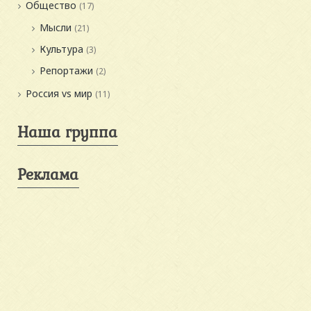
Общество
(17)
Мысли
(21)
Культура
(3)
Репортажи
(2)
Россия vs мир
(11)
Наша группа
Реклама