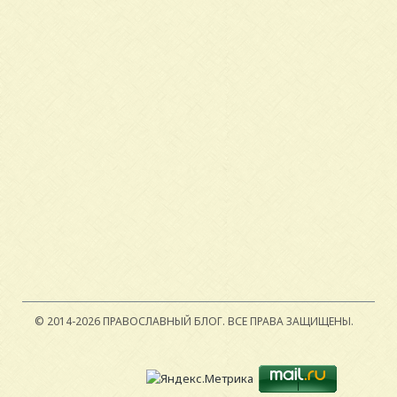
© 2014-2026 ПРАВОСЛАВНЫЙ БЛОГ.
ВСЕ ПРАВА ЗАЩИЩЕНЫ.