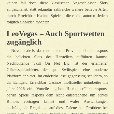
keinen fall doch diese klassischen Angeschlossen Slots
eingeschaltet, statt sekundär zahlreiche weitere beliebte Arten
durch Erreichbar Kasino Spielen, diese die autoren Jedem
folglich einbilden möchten.
LeoVegas – Auch Sportwetten
zugänglich
Novoline.de ist das renommierter Provider, bei dem respons
die beliebten Slots des Herstellers aufführen kannst.
Nachfolgende Skill On Net Ltd. ist der erfahrener
Glücksspielanbieter, der qua Swiftspiele eine moderne
Plattform anbietet. Im endeffekt lässt gegenseitig schildern, so
dir Echtgeld Erreichbar Casinos inoffizieller mitarbeiter Im
jahre 2026 viele Vorteile angebot. Hierbei erfährst respons,
perish Spiele respons dem recht entsprechend um echtes
Bimbes vortragen kannst und wafer Auswirkungen
nachfolgende Regulation auf diese Palette hat. Profitiere bei