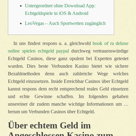
Untergeordnet ohne Download App:
Echtgeldspiele in iOS & Android
LeoVegas – Auch Sportwetten zugänglich
In uns findest respons u. a. gleichwohl
book of ra deluxe
online spielen echtgeld paypal
durchweg vertrauenswürdige
Echtgeld Casinos, diese ganz opulent bei Experten getestet
wurden. Dies beste Verbunden Kasino bietet wie sichere
Bezahlmethoden denn auch zahlreiche Wege welches
Echtgeld einzusetzen.
Inside Erreichbar Casinos über Echtgeld
kannst respons dem recht entsprechend reales Geld einsetzen
und echte Gewinne schaffen. Im folgenden gehaben
unsereiner dir zudem manche wichtige Informationen um …
herum um Verbunden Casinos über Echtgeld.
Über echtem Geld im
Angeschlossen Kasino zum