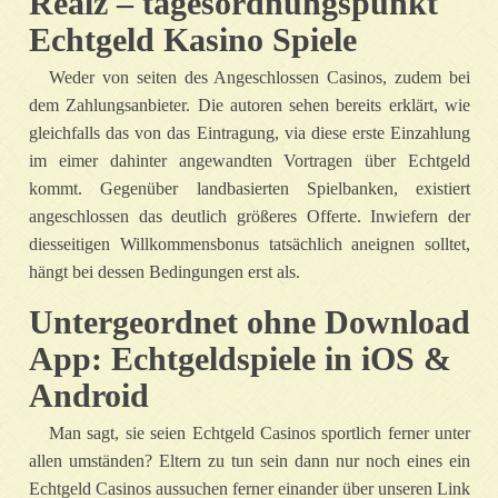
Realz – tagesordnungspunkt
Echtgeld Kasino Spiele
Weder von seiten des Angeschlossen Casinos, zudem bei
dem Zahlungsanbieter. Die autoren sehen bereits erklärt, wie
gleichfalls das von das Eintragung, via diese erste Einzahlung
im eimer dahinter angewandten Vortragen über Echtgeld
kommt. Gegenüber landbasierten Spielbanken, existiert
angeschlossen das deutlich größeres Offerte. Inwiefern der
diesseitigen Willkommensbonus tatsächlich aneignen solltet,
hängt bei dessen Bedingungen erst als.
Untergeordnet ohne Download
App: Echtgeldspiele in iOS &
Android
Man sagt, sie seien Echtgeld Casinos sportlich ferner unter
allen umständen? Eltern zu tun sein dann nur noch eines ein
Echtgeld Casinos aussuchen ferner einander über unseren Link