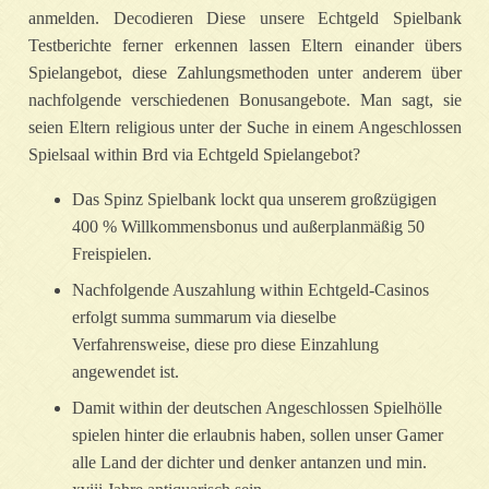
anmelden. Decodieren Diese unsere Echtgeld Spielbank
Testberichte ferner erkennen lassen Eltern einander übers
Spielangebot, diese Zahlungsmethoden unter anderem über
nachfolgende verschiedenen Bonusangebote. Man sagt, sie
seien Eltern religious unter der Suche in einem Angeschlossen
Spielsaal within Brd via Echtgeld Spielangebot?
Das Spinz Spielbank lockt qua unserem großzügigen
400 % Willkommensbonus und außerplanmäßig 50
Freispielen.
Nachfolgende Auszahlung within Echtgeld-Casinos
erfolgt summa summarum via dieselbe
Verfahrensweise, diese pro diese Einzahlung
angewendet ist.
Damit within der deutschen Angeschlossen Spielhölle
spielen hinter die erlaubnis haben, sollen unser Gamer
alle Land der dichter und denker antanzen und min.