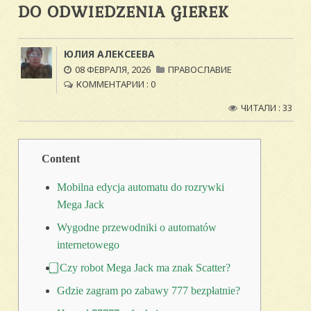
DO ODWIEDZENIA GIEREK
ЮЛИЯ АЛЕКСЕЕВА
08 ФЕВРАЛЯ, 2026
ПРАВОСЛАВИЕ
КОММЕНТАРИИ : 0
ЧИТАЛИ : 33
Content
Mobilna edycja automatu do rozrywki
Mega Jack
Wygodne przewodniki o automatów
internetowego
⃣ Czy robot Mega Jack ma znak Scatter?
Gdzie zagram po zabawy 777 bezpłatnie?