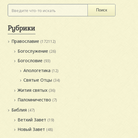
Поиск
Рубрики
Православие
(172112)
Богослужение
(26)
Богословие
(93)
Апологетика
(12)
Святые Отцы
(34)
Жития святых
(36)
Паломничество
(7)
Библия
(47)
Ветхий Завет
(19)
Новый Завет
(48)