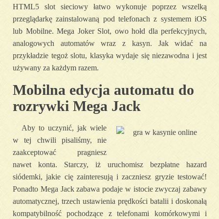
HTML5 slot sieciowy łatwo wykonuje poprzez wszelką
przeglądarkę zainstalowaną pod telefonach z systemem iOS
lub Mobilne. Mega Joker Slot, owo hołd dla perfekcyjnych,
analogowych automatów wraz z kasyn. Jak widać na
przykładzie tegoż slotu, klasyka wydaje się niezawodna i jest
używany za każdym razem.
Mobilna edycja automatu do
rozrywki Mega Jack
Aby to uczynić, jak wiele
w tej chwili pisaliśmy, nie
zaakceptować pragniesz
nawet konta. Starczy, iż uruchomisz bezpłatne hazard
siódemki, jakie cię zainteresują i zaczniesz gryzie testować!
Ponadto Mega Jack zabawa podaje w istocie zwyczaj zabawy
automatycznej, trzech ustawienia prędkości batalii i doskonałą
kompatybilność pochodzące z telefonami komórkowymi i