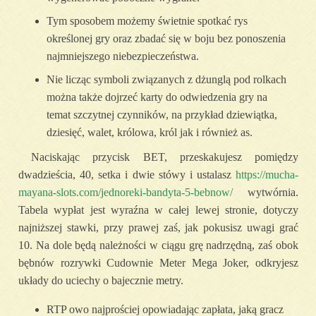
Tym sposobem możemy świetnie spotkać rys
określonej gry oraz zbadać się w boju bez ponoszenia
najmniejszego niebezpieczeństwa.
Nie licząc symboli związanych z dżunglą pod rolkach
można także dojrzeć karty do odwiedzenia gry na
temat szczytnej czynników, na przykład dziewiątka,
dziesięć, walet, królowa, król jak i również as.
Naciskając przycisk BET, przeskakujesz pomiędzy
dwadzieścia, 40, setka i dwie stówy i ustalasz
https://mucha-
mayana-slots.com/jednoreki-bandyta-5-bebnow/
wytwórnia.
Tabela wypłat jest wyraźna w całej lewej stronie, dotyczy
najniższej stawki, przy prawej zaś, jak pokusisz uwagi grać
10. Na dole będą należności w ciągu grę nadrzędną, zaś obok
bębnów rozrywki Cudownie Meter Mega Joker, odkryjesz
układy do uciechy o bajecznie metry.
RTP owo najprościej opowiadając zapłata, jaką gracz