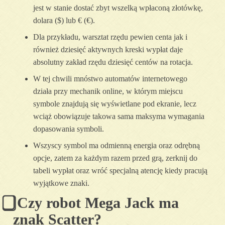
jest w stanie dostać zbyt wszelką wpłaconą złotówkę,
dolara ($) lub € (€).
Dla przykładu, warsztat rzędu pewien centa jak i
również dziesięć aktywnych kreski wypłat daje
absolutny zakład rzędu dziesięć centów na rotacja.
W tej chwili mnóstwo automatów internetowego
działa przy mechanik online, w którym miejscu
symbole znajdują się wyświetlane pod ekranie, lecz
wciąż obowiązuje takowa sama maksyma wymagania
dopasowania symboli.
Wszyscy symbol ma odmienną energia oraz odrębną
opcje, zatem za każdym razem przed grą, zerknij do
tabeli wypłat oraz wróć specjalną atencję kiedy pracują
wyjątkowe znaki.
⃣ Czy robot Mega Jack ma
znak Scatter?