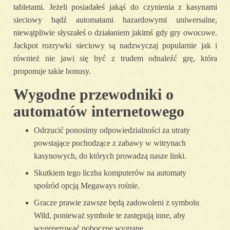
tabletami. Jeżeli posiadałeś jakąś do czynienia z kasynami
sieciowy bądź automatami hazardowymi uniwersalne,
niewątpliwie słyszałeś o działaniem jakimś gdy gry owocowe.
Jackpot rozrywki sieciowy są nadzwyczaj popularnie jak i
również nie jawi się być z trudem odnaleźć grę, która
proponuje takie bonusy.
Wygodne przewodniki o
automatów internetowego
Odrzucić ponosimy odpowiedzialności za utraty
powstające pochodzące z zabawy w witrynach
kasynowych, do których prowadzą nasze linki.
Skutkiem tego liczba komputerów na automaty
spośród opcją Megaways rośnie.
Gracze prawie zawsze będą zadowoleni z symbolu
Wild, ponieważ symbole te zastępują inne, aby
wygenerować poboczne wygrane.