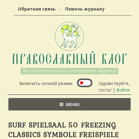
Обратная связь
Помочь журналу
Включить ночной режим
Здравствуйте,
гость! |
Войти
МЕНЮ
SURF SPIELSAAL 50 FREEZING
CLASSICS SYMBOLE FREISPIELE