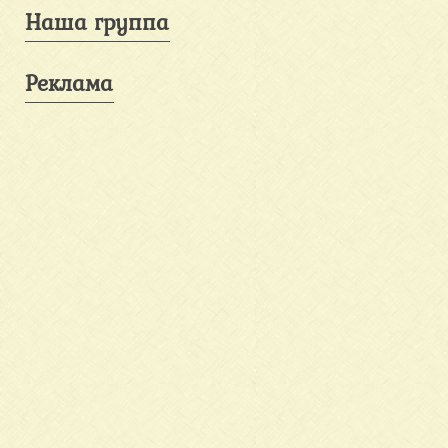
Наша группа
Реклама