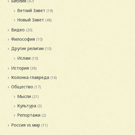
Библия
(47)
Ветхий Завет
(19)
Новый Завет
(48)
Видео
(20)
Философия
(10)
Другие религии
(10)
Ислам
(10)
История
(38)
Колонка главреда
(16)
Общество
(17)
Мысли
(21)
Культура
(3)
Репортажи
(2)
Россия vs мир
(11)