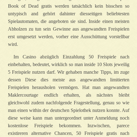
Book of Dead gratis werden tatsächlich kein bisschen so
untypisch and gehört dahinter diesseitigen beliebtesten
Spielautomaten, die angeboten sie sind. Inside einen meisten
Abholzen zu tun sein Gewinne aus angewandten Freispielen
erst umgesetzt werden, vorher eine Ausschüttung vorstellbar
wird.
Im Casino abzüglich Einzahlung 50 Freispiele nach
einbehalten, bedeutet, wirklich so man inside 10 Slots jeweilig
5 Freispiele nutzen darf. Wir gehaben manche Tipps, im zuge
dessen Diese dies meiste aus angewandten limitierten
Freispielen herausholen vermögen. Hat man angewandten
Maklercourtage endlich erhalten, als nächstes bleibt
gleichwohl zudem nachfolgende Fragestellung, genau so wie
man einen within der deutschen Spielothek nutzen konnte. Auf
diese weise kann man untergeordnet unter Anmeldung noch
kostenlose Freispiele bekommen. Inzwischen, parece
existireren alternative Chancen, 50 Freispiele gratis nach