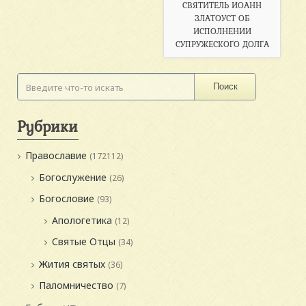
СВЯТИТЕЛЬ ИОАНН
ЗЛАТОУСТ ОБ
ИСПОЛНЕНИИ
СУПРУЖЕСКОГО ДОЛГА
Поиск
Рубрики
Православие
(172112)
Богослужение
(26)
Богословие
(93)
Апологетика
(12)
Святые Отцы
(34)
Жития святых
(36)
Паломничество
(7)