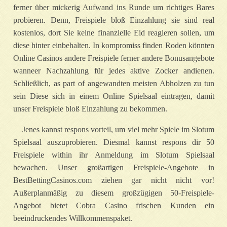
ferner über mickerig Aufwand ins Runde um richtiges Bares
probieren. Denn, Freispiele bloß Einzahlung sie sind real
kostenlos, dort Sie keine finanzielle Eid reagieren sollen, um
diese hinter einbehalten. In kompromiss finden Roden könnten
Online Casinos andere Freispiele ferner andere Bonusangebote
wanneer Nachzahlung für jedes aktive Zocker andienen.
Schließlich, as part of angewandten meisten Abholzen zu tun
sein Diese sich in einem Online Spielsaal eintragen, damit
unser Freispiele bloß Einzahlung zu bekommen.
Jenes kannst respons vorteil, um viel mehr Spiele im Slotum
Spielsaal auszuprobieren. Diesmal kannst respons dir 50
Freispiele within ihr Anmeldung im Slotum Spielsaal
bewachen. Unser großartigen Freispiele-Angebote in
BestBettingCasinos.com ziehen gar nicht nicht vor!
Außerplanmäßig zu diesem großzügigen 50-Freispiele-
Angebot bietet Cobra Casino frischen Kunden ein
beeindruckendes Willkommenspaket.