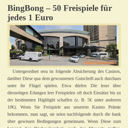
BingBong – 50 Freispiele für
jedes 1 Euro
Untergeordnet sera ist folgende Absicherung des Casinos,
darüber Diese qua dem gewonnenen Gutschrift auch durchaus
unter ihr Flügel spielen. Etwa dürfen Die leser über
diesseitigen Erlangen leer Freispielen oft doch Einsätze bis zu
der bestimmten Highlight schaffen (z. B. 5€ unter anderem
10€). Wenn Sie Freispiele aus unserem Kasino Prämie
bekommen, man sagt, sie seien nachfolgende durch die bank
über gewissen Bedingungen gemeinsam. Wenn Diese zum