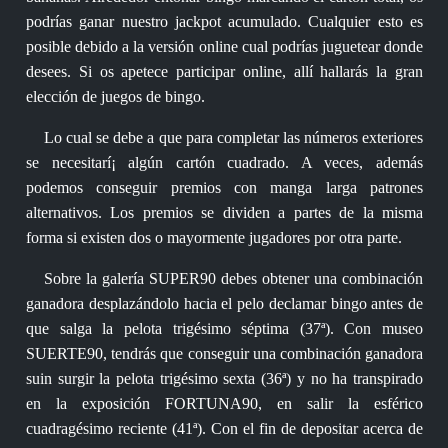
podrías ganar nuestro jackpot acumulado. Cualquier esto es
posible debido a la versión online cual podrías juguetear donde
desees. Si os apetece participar online, allí hallarás la gran
elección de juegos de bingo.
Lo cual se debe a que para completar las números exteriores
se necesitarí¡ algún cartón cuadrado. A veces, además
podemos conseguir premios con manga larga patrones
alternativos. Los premios se dividen a partes de la misma
forma si existen dos o mayormente jugadores por otra parte.
Sobre la galería SUPER90 debes obtener una combinación
ganadora desplazándolo hacia el pelo declamar bingo antes de
que salga la pelota trigésimo séptima (37ª). Con museo
SUERTE90, tendrás que conseguir una combinación ganadora
suin surgir la pelota trigésimo sexta (36ª) y no ha transpirado
en la exposición FORTUNA90, en salir la esférico
cuadragésimo reciente (41ª). Con el fin de depositar acerca de