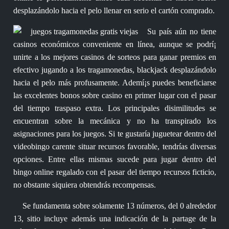
desplazándolo hacia el pelo llenar en serio el cartón comprado.
Su país aún no tiene
casinos económicos conveniente en línea, aunque se podrí¡
unirte a los mejores casinos de sorteos para ganar premios en
efectivo jugando a los tragamonedas, blackjack desplazándolo
hacia el pelo más profusamente. Ademí¡s puedes beneficiarse
las excelentes bonos sobre casino en primer lugar con el pasar
del tiempo traspaso extra. Los principales disimilitudes se
encuentran sobre la mecánica y no ha transpirado los
asignaciones para los juegos. Si te gustaría juguetear dentro del
videobingo carente situar recursos favorable, tendrí­as diversas
opciones. Entre ellas mismas sucede para jugar dentro del
bingo online regalado con el pasar del tiempo recursos ficticio,
no obstante siquiera obtendrás recompensas.
Se fundamenta sobre solamente 13 números, del 0 alrededor
13, sitio incluye además una indicación de la partage de la