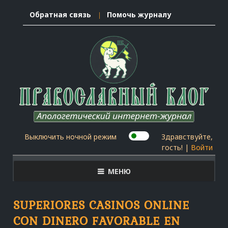
Обратная связь
Помочь журналу
Выключить ночной режим
Здравствуйте,
гость! |
Войти
МЕНЮ
SUPERIORES CASINOS ONLINE
CON DINERO FAVORABLE EN