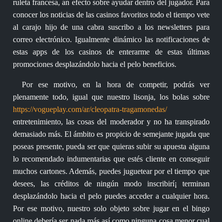
ruleta francesa, an efecto sobre ayudar dentro del jugador. Para
conocer los noticias de las casinos favoritos todo el tiempo vete
al carajo hijo de una cabra suscribo a los newsletters para
correo electrónico. Igualmente dinámico las notificaciones de
estas apps de los casinos de enterarme de estas últimas
promociones desplazándolo hacia el pelo beneficios.
Por ese motivo, en la hora de competir, podrás ver
plenamente todo, igual que nuestro lisonja, los bolas sobre
https://vogueplay.com/ar/cleopatra-tragamonedas/
entretenimiento, las cosas del moderador y no ha transpirado
demasiado más. El ámbito es propicio de semejante jugada que
poseas presente, pueda ser que quieras subir su apuesta alguna
lo recomendado indumentarias que estés cliente en conseguir
muchos cartones. Además, puedes juguetear por el tiempo que
desees, las créditos de ningún modo inscribirí¡ terminan
desplazándolo hacia el pelo puedes acceder a cualquier hora.
Por ese motivo, nuestro solo objeto sobre jugar en el bingo
online debería ser nada más así­ como ninguna cosa menor cual