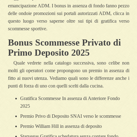
emancipazione ADM. I bonus in assenza di fondo fanno pezzo
delle ondoie promozioni sui portali autorizzati ADM, clicca in
questo luogo verso saperne oltre sui tipi di gratifica verso
scommesse sportive.
Bonus Scommesse Privato di
Primo Deposito 2025
Quale vedrete nella catalogo successiva, sono celibe non
molti gli operatori come propongono un premio in assenza di
fitto ai nuovi utenza. Vediamo quali sono le differenze anche i
punti di forza di uno con quelli scelti dalla cucina.
Gratifica Scommesse In assenza di Anteriore Fondo
2025
Premio Privo di Deposito SNAI verso le scommesse
Premio William Hill in assenza di deposito
Starvegas Gratifica schedatura senza contare fondo