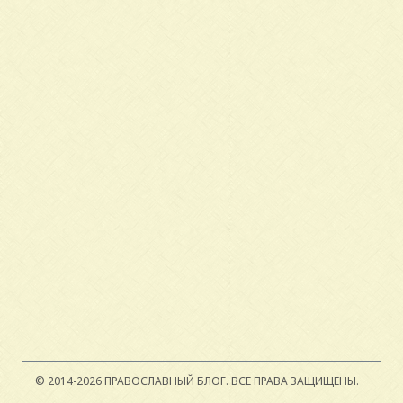
© 2014-2026 ПРАВОСЛАВНЫЙ БЛОГ.
ВСЕ ПРАВА ЗАЩИЩЕНЫ.