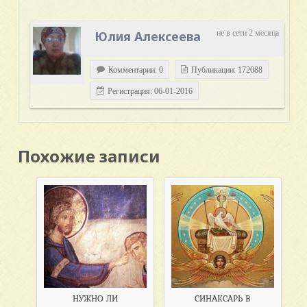
Юлия Алексеева
не в сети 2 месяца
Комментарии: 0
Публикации: 172088
Регистрация: 06-01-2016
Похожие записи
НУЖНО ЛИ
СИНАКСАРЬ В