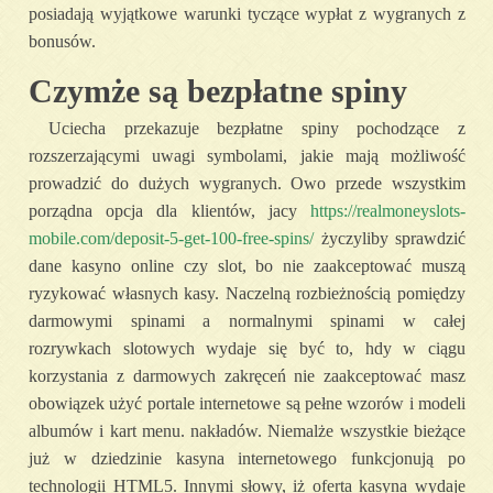
posiadają wyjątkowe warunki tyczące wypłat z wygranych z
bonusów.
Czymże są bezpłatne spiny
Uciecha przekazuje bezpłatne spiny pochodzące z
rozszerzającymi uwagi symbolami, jakie mają możliwość
prowadzić do dużych wygranych. Owo przede wszystkim
porządna opcja dla klientów, jacy
https://realmoneyslots-
mobile.com/deposit-5-get-100-free-spins/
życzyliby sprawdzić
dane kasyno online czy slot, bo nie zaakceptować muszą
ryzykować własnych kasy. Naczelną rozbieżnością pomiędzy
darmowymi spinami a normalnymi spinami w całej
rozrywkach slotowych wydaje się być to, hdy w ciągu
korzystania z darmowych zakręceń nie zaakceptować masz
obowiązek użyć portale internetowe są pełne wzorów i modeli
albumów i kart menu. nakładów. Niemalże wszystkie bieżące
już w dziedzinie kasyna internetowego funkcjonują po
technologii HTML5. Innymi słowy, iż oferta kasyna wydaje