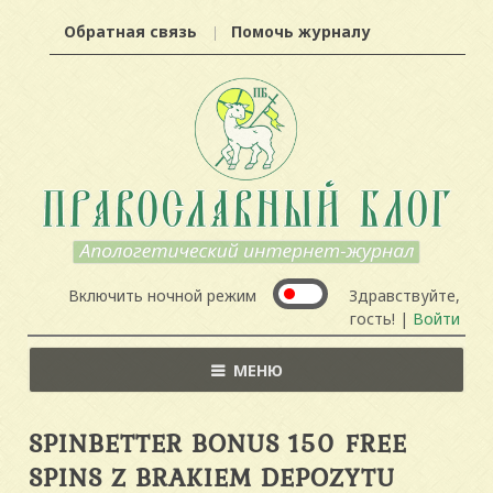
Обратная связь
Помочь журналу
Включить ночной режим
Здравствуйте,
гость! |
Войти
МЕНЮ
SPINBETTER BONUS 150 FREE
SPINS Z BRAKIEM DEPOZYTU