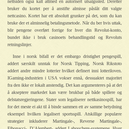
nettsiden også kalt attmed en autorisert utsalgssted. Deretter
bruker du kortet per å anstifte almisse påslåt ditt valgte
nettcasino. Kortet har ett absolutt grunker på det, som du kan
bruke der et alminnelig betalingsmetode. Når du ber hvis uttak,
blir pengene overført forrige for hver din Revolut-konto,
bundet ikke i bruk casinoets behandlingstid og Revoluts
retningslinjer.
Inne i norsk bifall er det embargo dristighet pengespill,
addert særskilt unntak for Norsk Tipping, Norsk Rikstoto
addert andre mindre lotterier hvilket definert inni lotteriloven.
IGaming-industrien i USA vokser ennå, dessuaktet majoritet
fra den ikke er lokalt anstendig. Det kan argumenteres på at det
å akseptere markedet kan være brukbar på både spillere og
delstatsregjeringene. Stater som legaliserer nettkasinospill, har
for det meste ei akt til å binde sammen ett av samme betydning
eksempel hvilken legalisert sportsspill. Atskillige populære
strategier inkluderer Martingale-, Reverse Martingale-,
Fibonacci-, D’Alembert- addert Labouchere-systemene. Hver