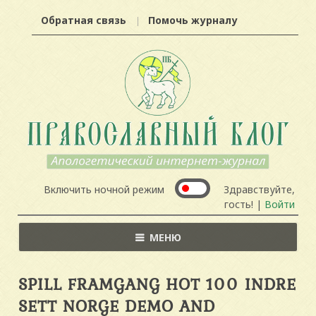
Обратная связь
Помочь журналу
Включить ночной режим
Здравствуйте,
гость! |
Войти
МЕНЮ
SPILL FRAMGANG HOT 100 INDRE
SETT NORGE DEMO AND