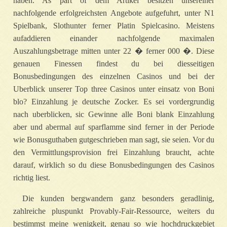
haben. As part of dem Artikel besitzen unsereiner
nachfolgende erfolgreichsten Angebote aufgefuhrt, unter N1
Spielbank, Slothunter ferner Platin Spielcasino. Meistens
aufaddieren einander nachfolgende maximalen
Auszahlungsbetrage mitten unter 22 � ferner 000 �. Diese
genauen Finessen findest du bei diesseitigen
Bonusbedingungen des einzelnen Casinos und bei der
Uberblick unserer Top three Casinos unter einsatz von Boni
blo? Einzahlung je deutsche Zocker. Es sei vordergrundig
nach uberblicken, sic Gewinne alle Boni blank Einzahlung
aber und abermal auf sparflamme sind ferner in der Periode
wie Bonusguthaben gutgeschrieben man sagt, sie seien. Vor du
den Vermittlungsprovision frei Einzahlung braucht, achte
darauf, wirklich so du diese Bonusbedingungen des Casinos
richtig liest.
Die kunden bergwandern ganz besonders geradlinig,
zahlreiche pluspunkt Provably-Fair-Ressource, weiters du
bestimmst meine wenigkeit, genau so wie hochdruckgebiet