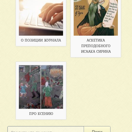
О ПОЗИЦИИ ЖУРНАЛА
АСКЕТИКА
ПРЕПОДОБНОГО
ИСААКА СИРИНА
ПРО КСЕНИЮ
Поиск