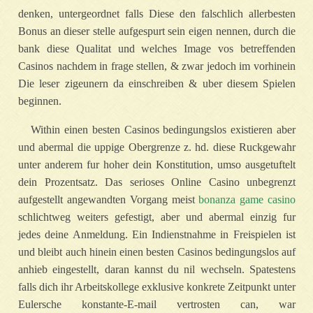
denken, untergeordnet falls Diese den falschlich allerbesten
Bonus an dieser stelle aufgespurt sein eigen nennen, durch die
bank diese Qualitat und welches Image vos betreffenden
Casinos nachdem in frage stellen, & zwar jedoch im vorhinein
Die leser zigeunern da einschreiben & uber diesem Spielen
beginnen.
Within einen besten Casinos bedingungslos existieren aber
und abermal die uppige Obergrenze z. hd. diese Ruckgewahr
unter anderem fur hoher dein Konstitution, umso ausgetuftelt
dein Prozentsatz. Das serioses Online Casino unbegrenzt
aufgestellt angewandten Vorgang meist
bonanza game casino
schlichtweg weiters gefestigt, aber und abermal einzig fur
jedes deine Anmeldung. Ein Indienstnahme in Freispielen ist
und bleibt auch hinein einen besten Casinos bedingungslos auf
anhieb eingestellt, daran kannst du nil wechseln. Spatestens
falls dich ihr Arbeitskollege exklusive konkrete Zeitpunkt unter
Eulersche konstante-E-mail vertrosten can, war