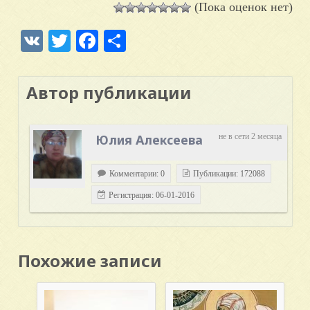
(Пока оценок нет)
VK
Twitter
Facebook
Отправить
Автор публикации
Юлия Алексеева
не в сети 2 месяца
Комментарии: 0
Публикации: 172088
Регистрация: 06-01-2016
Похожие записи