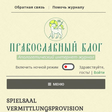
Обратная связь
Помочь журналу
Включить ночной режим
Здравствуйте,
гость! |
Войти
МЕНЮ
SPIELSAAL
VERMITTLUNGSPROVISION