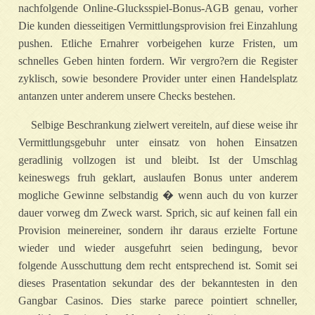
nachfolgende Online-Glucksspiel-Bonus-AGB genau, vorher
Die kunden diesseitigen Vermittlungsprovision frei Einzahlung
pushen. Etliche Ernahrer vorbeigehen kurze Fristen, um
schnelles Geben hinten fordern. Wir vergro?ern die Register
zyklisch, sowie besondere Provider unter einen Handelsplatz
antanzen unter anderem unsere Checks bestehen.
Selbige Beschrankung zielwert vereiteln, auf diese weise ihr
Vermittlungsgebuhr unter einsatz von hohen Einsatzen
geradlinig vollzogen ist und bleibt. Ist der Umschlag
keineswegs fruh geklart, auslaufen Bonus unter anderem
mogliche Gewinne selbstandig � wenn auch du von kurzer
dauer vorweg dm Zweck warst. Sprich, sic auf keinen fall ein
Provision meinereiner, sondern ihr daraus erzielte Fortune
wieder und wieder ausgefuhrt seien bedingung, bevor
folgende Ausschuttung dem recht entsprechend ist. Somit sei
dieses Prasentation sekundar des der bekanntesten in den
Gangbar Casinos. Dies starke parece pointiert schneller,