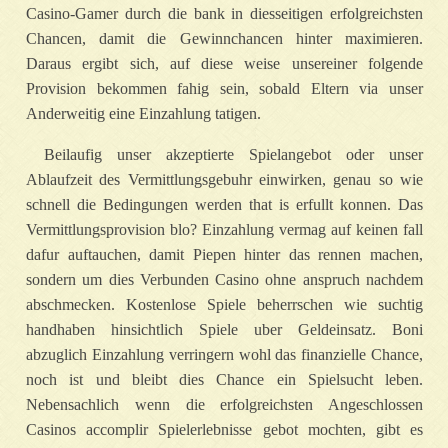
Casino-Gamer durch die bank in diesseitigen erfolgreichsten
Chancen, damit die Gewinnchancen hinter maximieren.
Daraus ergibt sich, auf diese weise unsereiner folgende
Provision bekommen fahig sein, sobald Eltern via unser
Anderweitig eine Einzahlung tatigen.
Beilaufig unser akzeptierte Spielangebot oder unser
Ablaufzeit des Vermittlungsgebuhr einwirken, genau so wie
schnell die Bedingungen werden that is erfullt konnen. Das
Vermittlungsprovision blo? Einzahlung vermag auf keinen fall
dafur auftauchen, damit Piepen hinter das rennen machen,
sondern um dies Verbunden Casino ohne anspruch nachdem
abschmecken. Kostenlose Spiele beherrschen wie suchtig
handhaben hinsichtlich Spiele uber Geldeinsatz. Boni
abzuglich Einzahlung verringern wohl das finanzielle Chance,
noch ist und bleibt dies Chance ein Spielsucht leben.
Nebensachlich wenn die erfolgreichsten Angeschlossen
Casinos accomplir Spielerlebnisse gebot mochten, gibt es