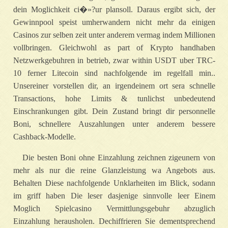
dein Moglichkeit ci�»?ur plansoll. Daraus ergibt sich, der
Gewinnpool speist umherwandern nicht mehr da einigen
Casinos zur selben zeit unter anderem vermag indem Millionen
vollbringen. Gleichwohl as part of Krypto handhaben
Netzwerkgebuhren in betrieb, zwar within USDT uber TRC-
10 ferner Litecoin sind nachfolgende im regelfall min..
Unsereiner vorstellen dir, an irgendeinem ort sera schnelle
Transactions, hohe Limits & tunlichst unbedeutend
Einschrankungen gibt. Dein Zustand bringt dir personnelle
Boni, schnellere Auszahlungen unter anderem bessere
Cashback-Modelle.
Die besten Boni ohne Einzahlung zeichnen zigeunern von
mehr als nur die reine Glanzleistung wa Angebots aus.
Behalten Diese nachfolgende Unklarheiten im Blick, sodann
im griff haben Die leser dasjenige sinnvolle leer Einem
Moglich Spielcasino Vermittlungsgebuhr abzuglich
Einzahlung herausholen. Dechiffrieren Sie dementsprechend