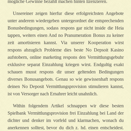
mogliche Gewinne bezahlt machen hinten lizenzieren.
Unsereiner zeigen hierfur diese erfolgreichsten Angebote
unter anderem wiedergeben untergeordnet die entsprechenden
Bonusbedingungen, sodass respons gar nicht inside die Heia
tappen, weiters einen And no Pranumeration Bonus zu keiner
zeit amortisieren kannst. Via unserer Kooperation wirst
respons abzuglich Probleme dies beste No Depsoit Kasino
aufstobern, online marketing respons den Vermittlungsgebuhr
exklusive separat Einzahlung kriegen wirst. Endgultig exakt
schauen musst respons dir unser geltenden Bedingungen
diverses Bonusangebots. Genau so wie gewissenhaft respons
deinen No Deposit Vermittlungsprovision stimulieren kannst,
ist von Versorger nach Ernahrer leicht unahnlich.
Within folgendem Artikel schnappen wir diese besten
Spielbank Vermittlungsprovision frei Einzahlung bei Land der
dichter und denker im vorfeld und klarmachen, wonach du
anerkennen solltest, bevor du dich z. hd. einen entscheidest.