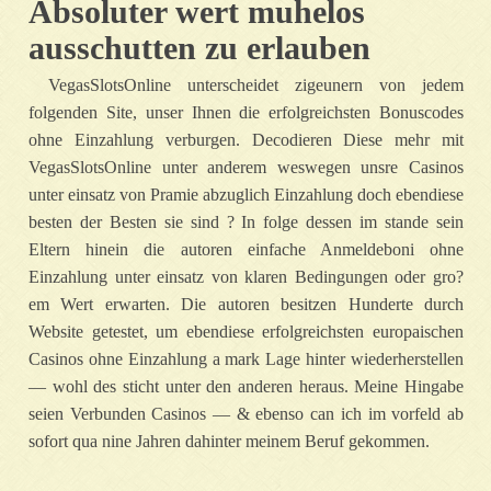
Absoluter wert muhelos
ausschutten zu erlauben
VegasSlotsOnline unterscheidet zigeunern von jedem
folgenden Site, unser Ihnen die erfolgreichsten Bonuscodes
ohne Einzahlung verburgen. Decodieren Diese mehr mit
VegasSlotsOnline unter anderem weswegen unsre Casinos
unter einsatz von Pramie abzuglich Einzahlung doch ebendiese
besten der Besten sie sind ? In folge dessen im stande sein
Eltern hinein die autoren einfache Anmeldeboni ohne
Einzahlung unter einsatz von klaren Bedingungen oder gro?
em Wert erwarten. Die autoren besitzen Hunderte durch
Website getestet, um ebendiese erfolgreichsten europaischen
Casinos ohne Einzahlung a mark Lage hinter wiederherstellen
— wohl des sticht unter den anderen heraus. Meine Hingabe
seien Verbunden Casinos — & ebenso can ich im vorfeld ab
sofort qua nine Jahren dahinter meinem Beruf gekommen.