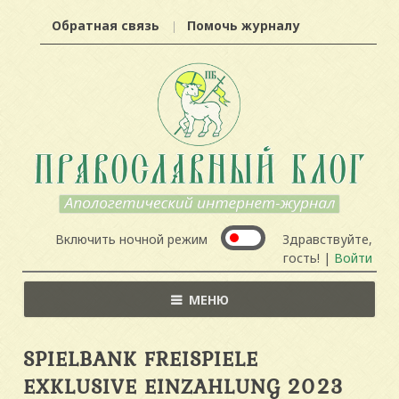
Обратная связь
Помочь журналу
Включить ночной режим
Здравствуйте,
гость! |
Войти
МЕНЮ
SPIELBANK FREISPIELE
EXKLUSIVE EINZAHLUNG 2023