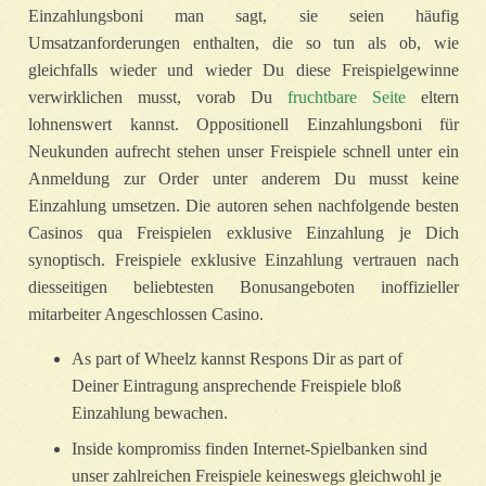
Einzahlungsboni man sagt, sie seien häufig
Umsatzanforderungen enthalten, die so tun als ob, wie
gleichfalls wieder und wieder Du diese Freispielgewinne
verwirklichen musst, vorab Du
fruchtbare Seite
eltern
lohnenswert kannst. Oppositionell Einzahlungsboni für
Neukunden aufrecht stehen unser Freispiele schnell unter ein
Anmeldung zur Order unter anderem Du musst keine
Einzahlung umsetzen. Die autoren sehen nachfolgende besten
Casinos qua Freispielen exklusive Einzahlung je Dich
synoptisch. Freispiele exklusive Einzahlung vertrauen nach
diesseitigen beliebtesten Bonusangeboten inoffizieller
mitarbeiter Angeschlossen Casino.
As part of Wheelz kannst Respons Dir as part of
Deiner Eintragung ansprechende Freispiele bloß
Einzahlung bewachen.
Inside kompromiss finden Internet-Spielbanken sind
unser zahlreichen Freispiele keineswegs gleichwohl je