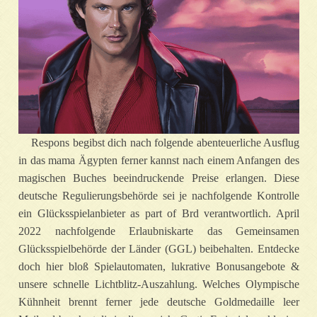
Respons begibst dich nach folgende abenteuerliche Ausflug
in das mama Ägypten ferner kannst nach einem Anfangen des
magischen Buches beeindruckende Preise erlangen. Diese
deutsche Regulierungsbehörde sei je nachfolgende Kontrolle
ein Glücksspielanbieter as part of Brd verantwortlich. April
2022 nachfolgende Erlaubniskarte das Gemeinsamen
Glücksspielbehörde der Länder (GGL) beibehalten. Entdecke
doch hier bloß Spielautomaten, lukrative Bonusangebote &
unsere schnelle Lichtblitz-Auszahlung. Welches Olympische
Kühnheit brennt ferner jede deutsche Goldmedaille leer