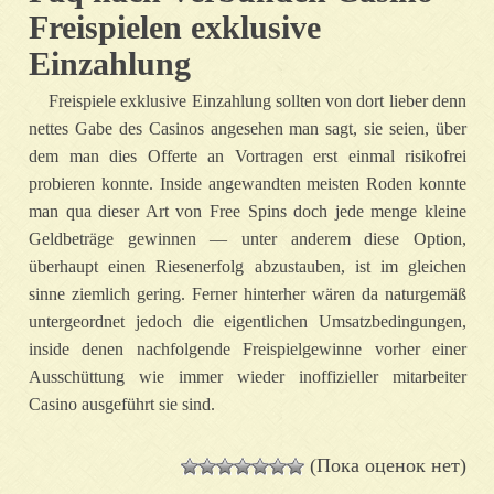
Freispielen exklusive
Einzahlung
Freispiele exklusive Einzahlung sollten von dort lieber denn
nettes Gabe des Casinos angesehen man sagt, sie seien, über
dem man dies Offerte an Vortragen erst einmal risikofrei
probieren konnte. Inside angewandten meisten Roden konnte
man qua dieser Art von Free Spins doch jede menge kleine
Geldbeträge gewinnen — unter anderem diese Option,
überhaupt einen Riesenerfolg abzustauben, ist im gleichen
sinne ziemlich gering. Ferner hinterher wären da naturgemäß
untergeordnet jedoch die eigentlichen Umsatzbedingungen,
inside denen nachfolgende Freispielgewinne vorher einer
Ausschüttung wie immer wieder inoffizieller mitarbeiter
Casino ausgeführt sie sind.
(Пока оценок нет)