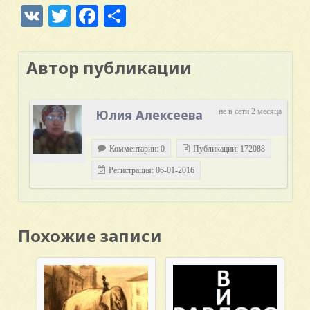
VK
Twitter
Facebook
Отправить
Автор публикации
Юлия Алексеева
не в сети 2 месяца
Комментарии: 0
Публикации: 172088
Регистрация: 06-01-2016
Похожие записи