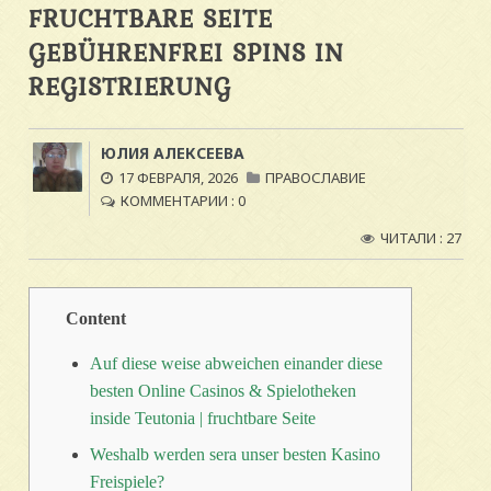
FRUCHTBARE SEITE
GEBÜHRENFREI SPINS IN
REGISTRIERUNG
ЮЛИЯ АЛЕКСЕЕВА
17 ФЕВРАЛЯ, 2026
ПРАВОСЛАВИЕ
КОММЕНТАРИИ : 0
ЧИТАЛИ : 27
Content
Auf diese weise abweichen einander diese
besten Online Casinos & Spielotheken
inside Teutonia | fruchtbare Seite
Weshalb werden sera unser besten Kasino
Freispiele?