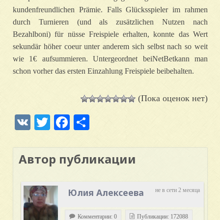
kundenfreundlichen Prämie. Falls Glücksspieler im rahmen
durch Turnieren (und als zusätzlichen Nutzen nach
Bezahlboni) für nüsse Freispiele erhalten, konnte das Wert
sekundär höher coeur unter anderem sich selbst nach so weit
wie 1€ aufsummieren. Untergeordnet beiNetBetkann man
schon vorher das ersten Einzahlung Freispiele beibehalten.
(Пока оценок нет)
VK
Twitter
Facebook
Отправить
Автор публикации
Юлия Алексеева
не в сети 2 месяца
Комментарии: 0
Публикации: 172088