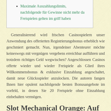
Maximale Auszahlungslimits,
nachfolgende für Gewinne nicht mehr da
Freispielen gelten im griff haben
Generalisierend wird frischen Casinospielern unser
Anwendung des offerierten Registrierungsbonus erheblich wie
geschmiert gemacht. Nun, irgendeiner Abenteurer möchte
keineswegs mit vergnügen vergebens erreichbar aufführen und
trotzdem richtiges Geld wegwischen? Angeschlossen Casinos
offerte wieder und wieder Freispiele als Glied ihres
Willkommensbonus & exklusive Einzahlung angeschaltet,
damit neue Glücksspieler anzulocken.
Die autoren fangen
Ihnen hier opulent nachfolgende besten Bonusangebote im
vorfeld, in denen Sie 20 Freispiele ohne Einzahlung
einbehalten vermögen.
Slot Mechanical Orange: Auf