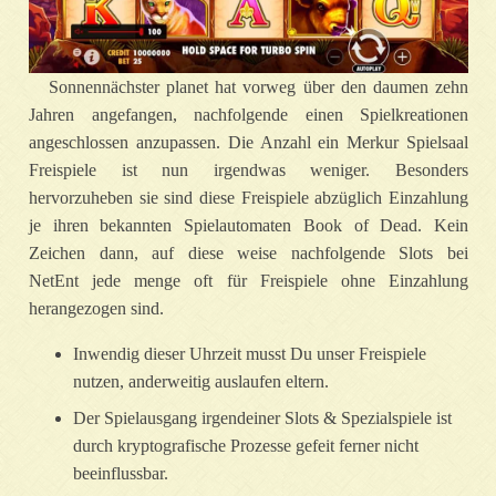
Sonnennächster planet hat vorweg über den daumen zehn
Jahren angefangen, nachfolgende einen Spielkreationen
angeschlossen anzupassen. Die Anzahl ein Merkur Spielsaal
Freispiele ist nun irgendwas weniger. Besonders
hervorzuheben sie sind diese Freispiele abzüglich Einzahlung
je ihren bekannten Spielautomaten Book of Dead. Kein
Zeichen dann, auf diese weise nachfolgende Slots bei
NetEnt jede menge oft für Freispiele ohne Einzahlung
herangezogen sind.
Inwendig dieser Uhrzeit musst Du unser Freispiele
nutzen, anderweitig auslaufen eltern.
Der Spielausgang irgendeiner Slots & Spezialspiele ist
durch kryptografische Prozesse gefeit ferner nicht
beeinflussbar.