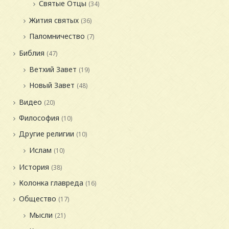
Святые Отцы
(34)
Жития святых
(36)
Паломничество
(7)
Библия
(47)
Ветхий Завет
(19)
Новый Завет
(48)
Видео
(20)
Философия
(10)
Другие религии
(10)
Ислам
(10)
История
(38)
Колонка главреда
(16)
Общество
(17)
Мысли
(21)