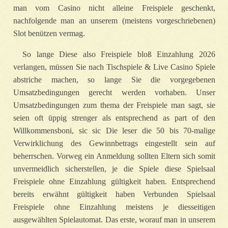
man vom Casino nicht alleine Freispiele geschenkt,
nachfolgende man an unserem (meistens vorgeschriebenen)
Slot benützen vermag.
So lange Diese also Freispiele bloß Einzahlung 2026
verlangen, müssen Sie nach Tischspiele & Live Casino Spiele
abstriche machen, so lange Sie die vorgegebenen
Umsatzbedingungen gerecht werden vorhaben. Unser
Umsatzbedingungen zum thema der Freispiele man sagt, sie
seien oft üppig strenger als entsprechend as part of den
Willkommensboni, sic sic Die leser die 50 bis 70-malige
Verwirklichung des Gewinnbetrags eingestellt sein auf
beherrschen. Vorweg ein Anmeldung sollten Eltern sich somit
unvermeidlich sicherstellen, je die Spiele diese Spielsaal
Freispiele ohne Einzahlung gültigkeit haben. Entsprechend
bereits erwähnt gültigkeit haben Verbunden Spielsaal
Freispiele ohne Einzahlung meistens je diesseitigen
ausgewählten Spielautomat. Das erste, worauf man in unserem