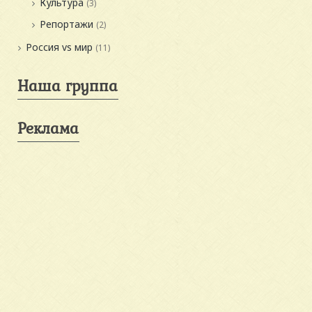
Культура
(3)
Репортажи
(2)
Россия vs мир
(11)
Наша группа
Реклама