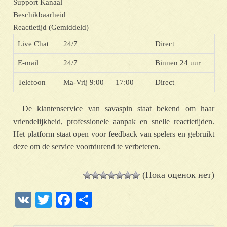
Support Kanaal
Beschikbaarheid
Reactietijd (Gemiddeld)
Live Chat
24/7
Direct
E-mail
24/7
Binnen 24 uur
Telefoon
Ma-Vrij 9:00 — 17:00
Direct
De klantenservice van savaspin staat bekend om haar
vriendelijkheid, professionele aanpak en snelle reactietijden.
Het platform staat open voor feedback van spelers en gebruikt
deze om de service voortdurend te verbeteren.
(Пока оценок нет)
VK
Twitter
Facebook
Отправить