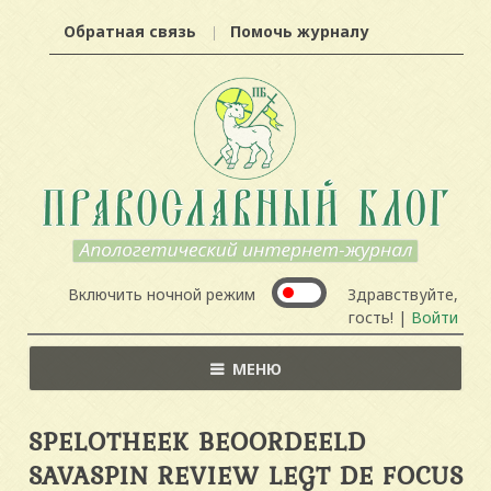
Обратная связь
Помочь журналу
Включить ночной режим
Здравствуйте,
гость! |
Войти
МЕНЮ
SPELOTHEEK BEOORDEELD
SAVASPIN REVIEW LEGT DE FOCUS