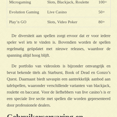
Microgaming
Slots, Blackjack, Roulette
100+
Evolution Gaming
Live Casino
50+
Play’n GO
Slots, Video Poker
80+
De diversiteit aan spellen zorgt ervoor dat er voor iedere
speler wel iets te vinden is. Bovendien worden de spellen
regelmatig geüpdatet met nieuwe releases, waardoor de
spanning altijd hoog blijft.
De portfolio van videoslots is bijzonder omvangrijk en
bevat bekende titels als Starburst, Book of Dead en Gonzo’s
Quest. Daarnaast biedt savaspin een aantrekkelijk aanbod aan
tafelspellen, waaronder verschillende varianten van blackjack,
roulette en baccarat. Voor de liefhebbers van live casino’s is er
een speciale live sectie met spellen die worden gepresenteerd
door professionele dealers.
Gebruikerservaring en