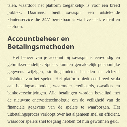
talen, waardoor het platform toegankelijk is voor een breed
publiek. Daarnaast biedt savaspin een uitstekende
klantenservice die 24/7 bereikbaar is via live chat, e-mail en
telefoon.
Accountbeheer en
Betalingsmethoden
Het beheer van je account bij savaspin is eenvoudig en
gebruiksvriendelijk. Spelers kunnen gemakkelijk persoonlijke
gegevens wijzigen, stortingslimieten instellen en zichzelf
uitsluiten van het spelen. Het platform biedt een breed scala
aan betalingsmethoden, waaronder creditcards, e-wallets en
bankoverschrijvingen. Alle betalingen worden beveiligd met
de nieuwste encryptietechnologie om de veiligheid van de
financiële gegevens van de spelers te waarborgen. Het
uitbetalingsproces verloopt over het algemeen snel en efficiënt,
waardoor spelers snel toegang hebben tot hun gewonnen geld.