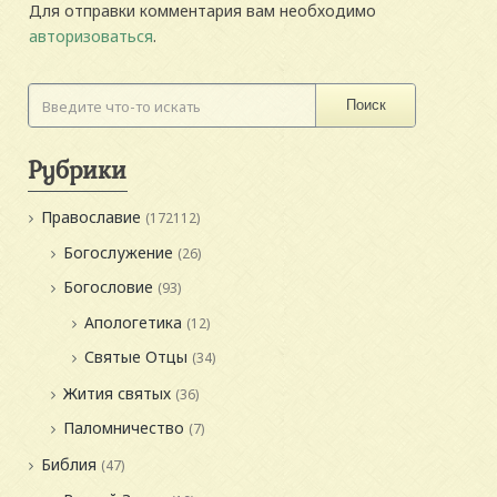
Для отправки комментария вам необходимо
авторизоваться
.
Поиск
Рубрики
Православие
(172112)
Богослужение
(26)
Богословие
(93)
Апологетика
(12)
Святые Отцы
(34)
Жития святых
(36)
Паломничество
(7)
Библия
(47)