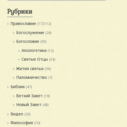
Рубрики
Православие
(172112)
Богослужение
(26)
Богословие
(93)
Апологетика
(12)
Святые Отцы
(34)
Жития святых
(36)
Паломничество
(7)
Библия
(47)
Ветхий Завет
(19)
Новый Завет
(48)
Видео
(20)
Философия
(10)