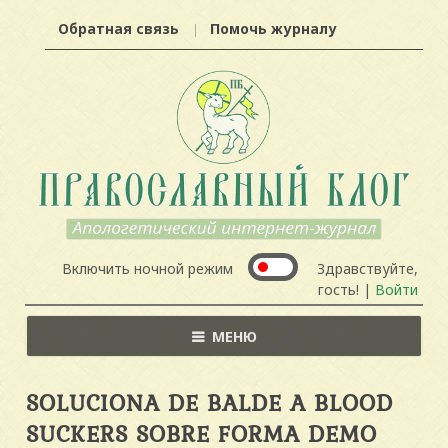
Обратная связь
Помочь журналу
Включить ночной режим
Здравствуйте,
гость! |
Войти
МЕНЮ
SOLUCIONA DE BALDE A BLOOD
SUCKERS SOBRE FORMA DEMO