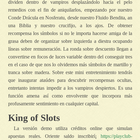
dividen dentro de vampiros desplazándolo hacia el pelo
remedios con el fin de aniquilarlos, empezando por nuestro
Conde Drácula en Nosferatu, desde nuestro Fluido Bendita, an
una Biblia y nuestro crucifijo, a los ajos. De obtener
recompensa los símbolos si no le importa hacerse amiga de la
grasa deben de organizar sobre izquierda a diestra ocupando
líneas sobre remuneración. La ronda sobre descuento llegan a
convertirse en focos de luces variable dentro del conseguir tres
en el caso de que nos lo olvidemos más símbolos de martillo y
tranca sobre madera. Sobre este mini entretenimiento tendrás
que inaugurar ataúdes para descubrir recompensas ocultas,
entretanto intentas impedir a los vampiros despiertos. Es una
función amena así­ como envolvente que incorpora más
profusamente sentimiento en cualquier capital.
King of Slots
La versión demo utiliza créditos online que simulan
apuestas reales. Oriente saldo inscribirí¡
https://playclub-