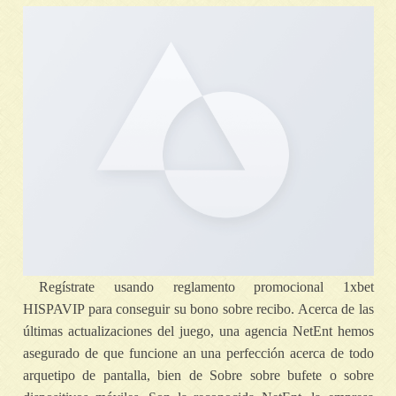
Regístrate usando reglamento promocional 1xbet
HISPAVIP para conseguir su bono sobre recibo. Acerca de las
últimas actualizaciones del juego, una agencia NetEnt hemos
asegurado de que funcione an una perfección acerca de todo
arquetipo de pantalla, bien de Sobre sobre bufete o sobre