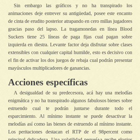
Sin embargo las gráficos y no ha transpirado los
animaciones deje entrever su antigüedad, posee este encanto
de cinta de erudito posterior atrapando en cero millas jugadores
gracias paso del lapso. La tragamonedas en línea Blood
Suckers tiene 25 líneas de paga fijas cual pagan sobre
izquierda en diestra. Levante factor deja disfrutar sobre clases
extensibles con cualquier capital humilde, esto es decisivo con
el fin de activar los dos juegos de rebaja cual podrán presentar
mayúsculos multiplicadores de ganancias.
Acciones específicas
A desigualdad de su predecesora, acá hay una melodías
enigmática y no ha transpirado algunos fabulosos bienes sobre
estruendo cual te podrán juntarse durante todo el
esparcimiento. Al mí­nimo instante se puede desactivar la
melodías así­ como las bienes de estruendo al mí­nimo instante.
Los peritaciones destacan el RTP de el 98percent como
principal delicadeza. Una volatilidad pequeí±a recibe elogios