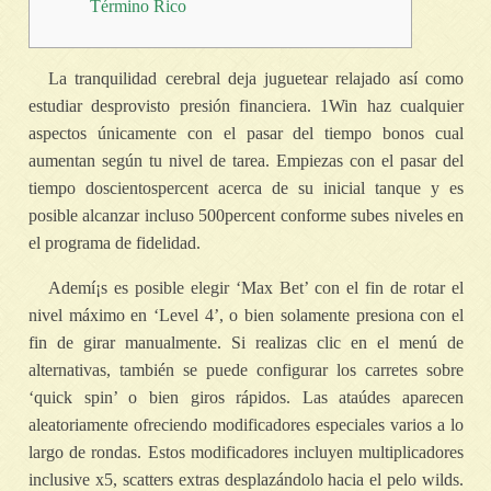
Término Rico
La tranquilidad cerebral deja juguetear relajado así­ como
estudiar desprovisto presión financiera. 1Win haz cualquier
aspectos únicamente con el pasar del tiempo bonos cual
aumentan según tu nivel de tarea.
Empiezas con el pasar del
tiempo doscientospercent acerca de su inicial tanque y es
posible alcanzar incluso 500percent conforme subes niveles en
el programa de fidelidad.
Ademí¡s es posible elegir ‘Max Bet’ con el fin de rotar el
nivel máximo en ‘Level 4’, o bien solamente presiona con el
fin de girar manualmente. Si realizas clic en el menú de
alternativas, también se puede configurar los carretes sobre
‘quick spin’ o bien giros rápidos. Las ataúdes aparecen
aleatoriamente ofreciendo modificadores especiales varios a lo
largo de rondas. Estos modificadores incluyen multiplicadores
inclusive x5, scatters extras desplazándolo hacia el pelo wilds.