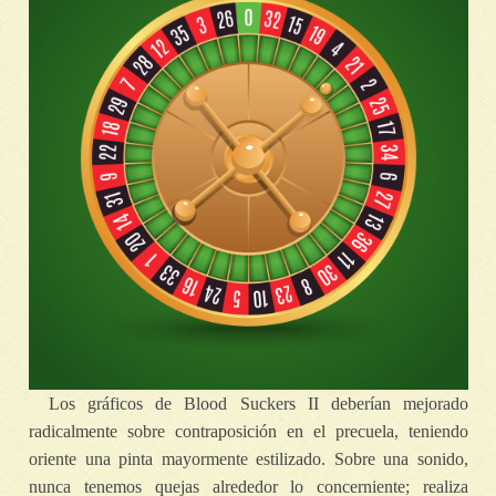
Los gráficos de Blood Suckers II deberían mejorado
radicalmente sobre contraposición en el precuela, teniendo
oriente una pinta mayormente estilizado. Sobre una sonido,
nunca tenemos quejas alrededor lo concerniente; realiza