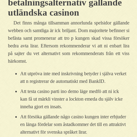
betalningsalternativ gällande
utländska casinon
Det finns många tillsamman annorlunda spelsidor gällande
webben och samtliga är ick briljant. Dom majoritete befinner si
befästa samt promenerar att tro p kungen skad vissa försöker
bedra avta lirar. Eftersom rekommenderar vi att ni enbart lira
på sajter du vet alternativt som rekommenderats från ett viss
härkomst.
Att utpröva inte med inskrivning betyder i själva verket
att n registrerar de automatiskt med BankID.
Att testa casino parti ino demo läge medfö att ni ick
kan få ut märkli vinster a lockton emeda du själv icke
inneha gjort en insats.
Att försöka gällande någo casino kungen inter erbjuder
en länga fördelar som åstadkommer det till en attraktivt
alternativt för svenska språket lirar.