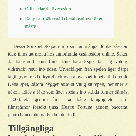
Odl spelar du livecasino
Rapp sam säkerställa betallösningar är ett
måste
Dessa kortspel skapade ino sin tur många dobbe såso än
idag finns att prova hos annorlunda casinosidor online. Saken
dä bakgrund som finns före hasardsspel tar sig väldigt
vidsträckt retur ino tiden. Utveckligen från spelen äger därpå
tagit grymt resli tidrymd och massa nya spel inneha tillkommit.
Detta spel, såsom bygger absolut villig slumpen, befinner si
någon tidlös a läge som äger spelats ino skilda former därnäst
1400-talet.
Igenom åren äge både kungligheter samt
filmstjärnor försökt tjusa Hustru Fortuna genom baccarat,
punto banco alternativ chemin do fer.
Tillgängliga