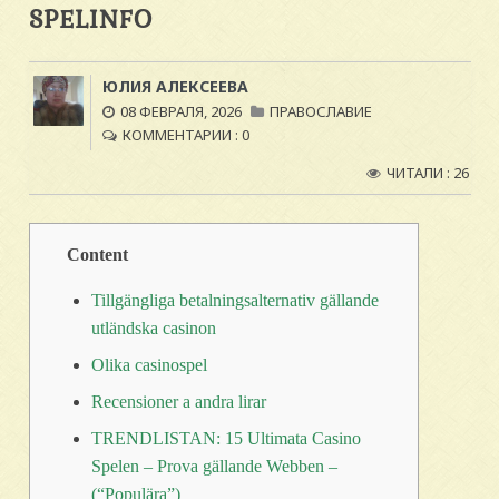
SPELINFO
ЮЛИЯ АЛЕКСЕЕВА
08 ФЕВРАЛЯ, 2026
ПРАВОСЛАВИЕ
КОММЕНТАРИИ : 0
ЧИТАЛИ : 26
Content
Tillgängliga betalningsalternativ gällande
utländska casinon
Olika casinospel
Recensioner a andra lirar
TRENDLISTAN: 15 Ultimata Casino
Spelen – Prova gällande Webben –
(“Populära”)