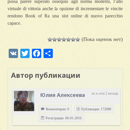
possa parere superato ossequio agli norma moderni, l’alto
virtuale di vittoria anche la opzione di incrementare le vincite
rendono Book of Ra una slot online di nuovo parecchio
capace.
(Пока оценок нет)
VK
Twitter
Facebook
Отправить
Автор публикации
Юлия Алексеева
не в сети 2 месяца
Комментарии: 0
Публикации: 172088
Регистрация: 06-01-2016