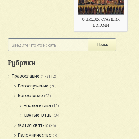
О ЛЮДЯХ, СТАВШИХ
БОГАМИ
Поиск
Рубрики
Православие
(172112)
Богослужение
(26)
Богословие
(93)
Апологетика
(12)
Святые Отцы
(34)
Жития святых
(36)
Паломничество
(7)