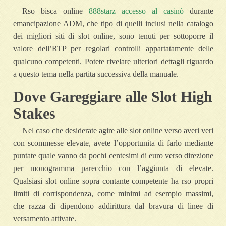
Rso bisca online
888starz accesso al casinò
durante
emancipazione ADM, che tipo di quelli inclusi nella catalogo
dei migliori siti di slot online, sono tenuti per sottoporre il
valore dell’RTP per regolari controlli appartatamente delle
qualcuno competenti. Potete rivelare ulteriori dettagli riguardo
a questo tema nella partita successiva della manuale.
Dove Gareggiare alle Slot High
Stakes
Nel caso che desiderate agire alle slot online verso averi veri
con scommesse elevate, avete l’opportunita di farlo mediante
puntate quale vanno da pochi centesimi di euro verso direzione
per monogramma parecchio con l’aggiunta di elevate.
Qualsiasi slot online sopra contante competente ha rso propri
limiti di corrispondenza, come minimi ad esempio massimi,
che razza di dipendono addirittura dal bravura di linee di
versamento attivate.