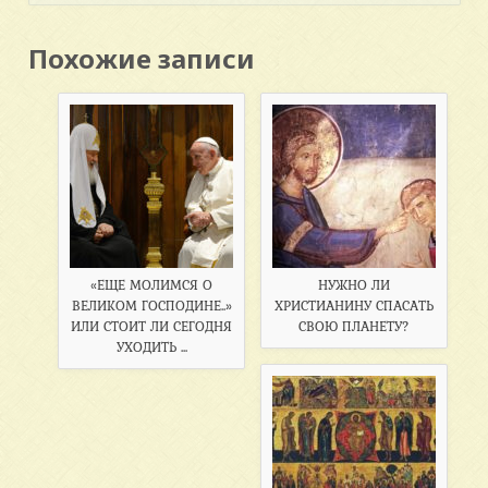
Похожие записи
«ЕЩЕ МОЛИМСЯ О
НУЖНО ЛИ
ВЕЛИКОМ ГОСПОДИНЕ..»
ХРИСТИАНИНУ СПАСАТЬ
ИЛИ СТОИТ ЛИ СЕГОДНЯ
СВОЮ ПЛАНЕТУ?
УХОДИТЬ ...