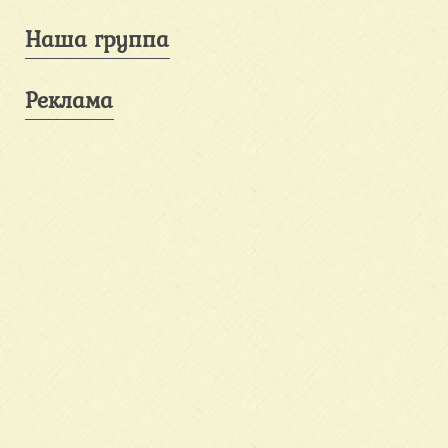
Наша группа
Реклама