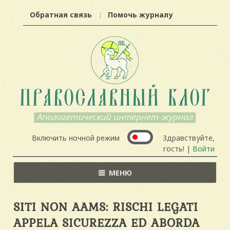
Обратная связь
Помочь журналу
Включить ночной режим
Здравствуйте,
гость! |
Войти
МЕНЮ
SITI NON AAMS: RISCHI LEGATI
APPELA SICUREZZA ED ABORDA