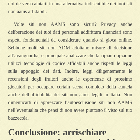
noi de verso aiutarti in una alternativa indiscutibile dei tuoi siti
non aams affidabili.
Volte siti non AAMS sono sicuri? Privacy anche
deliberazione dei tuoi dati personali addirittura finanziari sono
aspetti fondamentali da considerare quando si gioca online.
Sebbene molti siti non ADM adottano misure di decisione
all’avanguardia, e principale analizzare che la ripiano opzione
utilizzi tecnologie di codice affidabili anche rispetti le leggi
sulla appoggio dei dati. Inoltre, leggi diligentemente le
recensioni degli fruitori anche le esperienze di prossimo
giocatori per occupare certain scena completo della cautela
anche dell’affidabilita dei siti non aams legali in Italia. Non
dimenticarti di apprezzare l’autoesclusione siti non AAMS
nell’eventualita che pensi di non avere piuttosto il visto sul tuo
bazzecola.
Conclusione: arrischiare