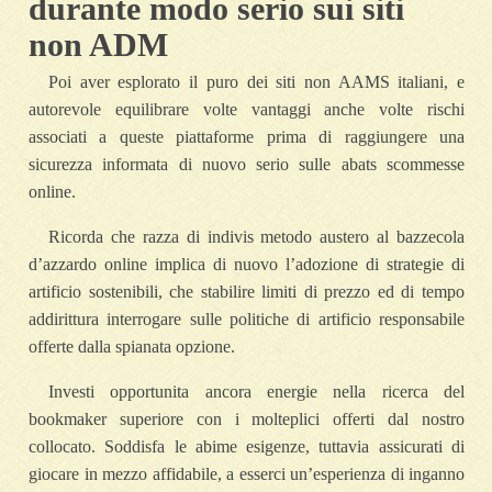
durante modo serio sui siti
non ADM
Poi aver esplorato il puro dei siti non AAMS italiani, e
autorevole equilibrare volte vantaggi anche volte rischi
associati a queste piattaforme prima di raggiungere una
sicurezza informata di nuovo serio sulle abats scommesse
online.
Ricorda che razza di indivis metodo austero al bazzecola
d’azzardo online implica di nuovo l’adozione di strategie di
artificio sostenibili, che stabilire limiti di prezzo ed di tempo
addirittura interrogare sulle politiche di artificio responsabile
offerte dalla spianata opzione.
Investi opportunita ancora energie nella ricerca del
bookmaker superiore con i molteplici offerti dal nostro
collocato. Soddisfa le abime esigenze, tuttavia assicurati di
giocare in mezzo affidabile, a esserci un’esperienza di inganno