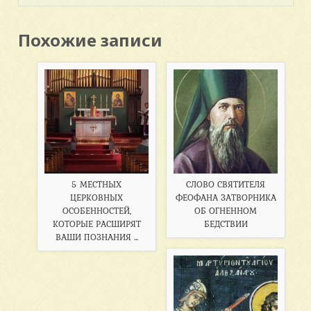
Похожие записи
5 МЕСТНЫХ
СЛОВО СВЯТИТЕЛЯ
ЦЕРКОВНЫХ
ФЕОФАНА ЗАТВОРНИКА
ОСОБЕННОСТЕЙ,
ОБ ОГНЕННОМ
КОТОРЫЕ РАСШИРЯТ
БЕДСТВИИ
ВАШИ ПОЗНАНИЯ ...