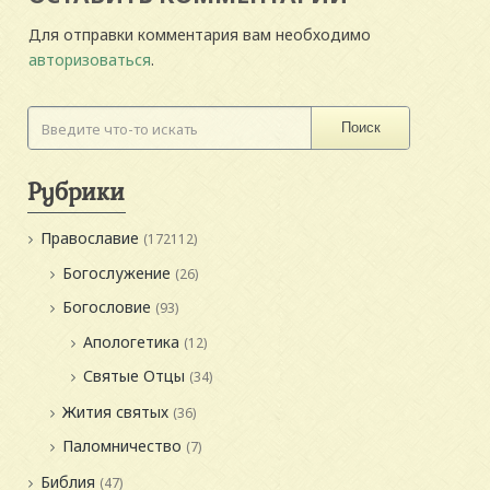
Для отправки комментария вам необходимо
авторизоваться
.
Поиск
Рубрики
Православие
(172112)
Богослужение
(26)
Богословие
(93)
Апологетика
(12)
Святые Отцы
(34)
Жития святых
(36)
Паломничество
(7)
Библия
(47)