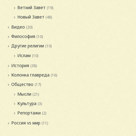
Ветхий Завет
(19)
Новый Завет
(48)
Видео
(20)
Философия
(10)
Другие религии
(10)
Ислам
(10)
История
(38)
Колонка главреда
(16)
Общество
(17)
Мысли
(21)
Культура
(3)
Репортажи
(2)
Россия vs мир
(11)