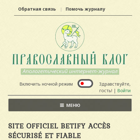
Обратная связь
Помочь журналу
Включить ночной режим
Здравствуйте,
гость! |
Войти
МЕНЮ
SITE OFFICIEL BETIFY ACCÈS
SÉCURISÉ ET FIABLE