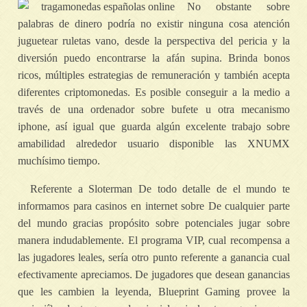
No obstante sobre
palabras de dinero podría no existir ninguna cosa atención
juguetear ruletas vano, desde la perspectiva del pericia y la
diversión puedo encontrarse la afán supina. Brinda bonos
ricos, múltiples estrategias de remuneración y también acepta
diferentes criptomonedas. Es posible conseguir a la medio a
través de una ordenador sobre bufete u otra mecanismo
iphone, así­ igual que guarda algún excelente trabajo sobre
amabilidad alrededor usuario disponible las XNUMX
muchísimo tiempo.
Referente a Sloterman De todo detalle de el mundo te
informamos para casinos en internet sobre De cualquier parte
del mundo gracias propósito sobre potenciales jugar sobre
manera indudablemente. El programa VIP, cual recompensa a
las jugadores leales, serí­a otro punto referente a ganancia cual
efectivamente apreciamos. De jugadores que desean ganancias
que les cambien la leyenda, Blueprint Gaming provee la