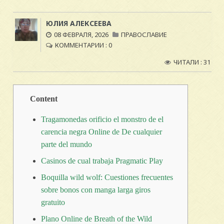
ЮЛИЯ АЛЕКСЕЕВА
08 ФЕВРАЛЯ, 2026
ПРАВОСЛАВИЕ
КОММЕНТАРИИ : 0
ЧИТАЛИ : 31
Content
Tragamonedas orificio el monstro de el
carencia negra Online de De cualquier
parte del mundo
Casinos de cual trabaja Pragmatic Play
Boquilla wild wolf: Cuestiones frecuentes
sobre bonos con manga larga giros
gratuito
Plano Online de Breath of the Wild