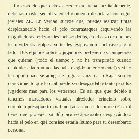
En caso de que debes acceder en lucha inevitablemente,
deberías existir sencillez en el momento de aclarar enemigos
joviales ZL. En verdad sucede que, puedes realizar fintas
desplazándolo hacia el pelo contraataques esquivando las
magulladuras horizontales incluso detrás, en el caso de que nos
lo olvidemos golpes verticales esquivando inclusive algún
lado. Dos equipos sobre 5 jugadores prefieren las campeones
que quieran (¡todo el tiempo y no ha transpirado cuando
cualquier aliado nunca las halla elegido anteriormente!) y si no
le importa hacerse amiga de la grasa lanzan a la Raja. Son en
conocimiento que lo cual puede ser desagradable tanto para los
jugadores más para los veteranos. Es así que que debido a
tenemos marcadores visuales alrededor principio sobre
completo presupuesto cual indican â qué es lo primero? carril
tiene que proteger su dúo acarreador/auxilio desplazándolo
hacia el pelo en qué consiste estaría íntimo para tu desembarco
personal.