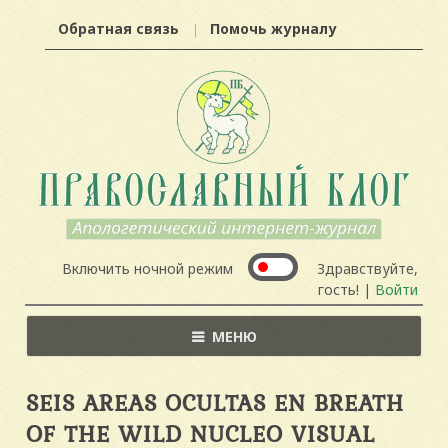
Обратная связь
Помочь журналу
Включить ночной режим
Здравствуйте,
гость! |
Войти
МЕНЮ
SEIS AREAS OCULTAS EN BREATH
OF THE WILD NUCLEO VISUAL