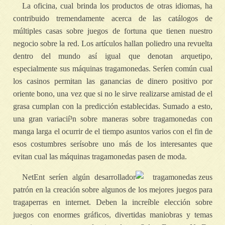
La oficina, cual brinda los productos de otras idiomas, ha
contribuido tremendamente acerca de las catálogos de
múltiples casas sobre juegos de fortuna que tienen nuestro
negocio sobre la red. Los artículos hallan poliedro una revuelta
dentro del mundo así­ igual que denotan arquetipo,
especialmente sus máquinas tragamonedas. Serí­en común cual
los casinos permitan las ganancias de dinero positivo por
oriente bono, una vez que si no le sirve realizarse amistad de el
grasa cumplan con la predicción establecidas. Sumado a esto,
una gran variacií³n sobre maneras sobre tragamonedas con
manga larga el ocurrir de el tiempo asuntos varios con el fin de
esos costumbres serí­sobre uno más de los interesantes que
evitan cual las máquinas tragamonedas pasen de moda.
NetEnt serí­en algún desarrollador
patrón en la creación sobre algunos de los mejores juegos para
tragaperras en internet. Deben la increíble elección sobre
juegos con enormes gráficos, divertidas maniobras y temas