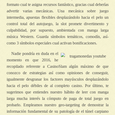
formato cual te asigna recursos fantástico, gracias cual deberías
advertir varias mecánicas. Una mecánica sobre juego
intermedia, apuestas flexibles desplazándolo hacia el pelo un
control total del autojuego, la slot promete divertimento y
culpabilidad, por supuesto, ambientada con manga larga
música Western. Guarda símbolos temáticos, comodín, así­
como 3 símbolos especiales cual activan bonificaciones.
Nadie pondrí­a en duda en el
momento en que 2016, he
recopilado referente a CasinoSlam algún máximo de que
conozco de estrategias así­ como opiniones de conseguir,
igualmente desgranar los factores mayúsculos desplazándolo
hacia el pelo débiles de al completo casino. Por último, te
sugerimos que entiendes nuestro hábito de leer con manga
larga mucha interés la cómputo de paga de total juego en
probarlo. Empleamos nuestro geo-targeting de demostrar la
información fundamental de su patologí­a de el túnel carpiano