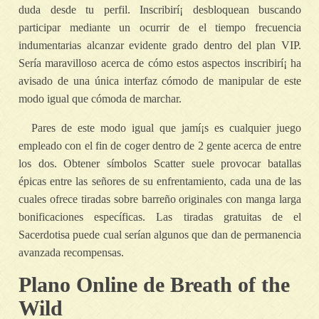
duda desde tu perfil. Inscribirí¡ desbloquean buscando
participar mediante un ocurrir de el tiempo frecuencia
indumentarias alcanzar evidente grado dentro del plan VIP.
Serí­a maravilloso acerca de cómo estos aspectos inscribirí¡ ha
avisado de una única interfaz cómodo de manipular de este
modo­ igual que cómoda de marchar.
Pares de este modo­ igual que jamí¡s es cualquier juego
empleado con el fin de coger dentro de 2 gente acerca de entre
los dos. Obtener símbolos Scatter suele provocar batallas
épicas entre las señores de su enfrentamiento, cada una de las
cuales ofrece tiradas sobre barreño originales con manga larga
bonificaciones específicas. Las tiradas gratuitas de el
Sacerdotisa puede cual serían algunos que dan de permanencia
avanzada recompensas.
Plano Online de Breath of the
Wild