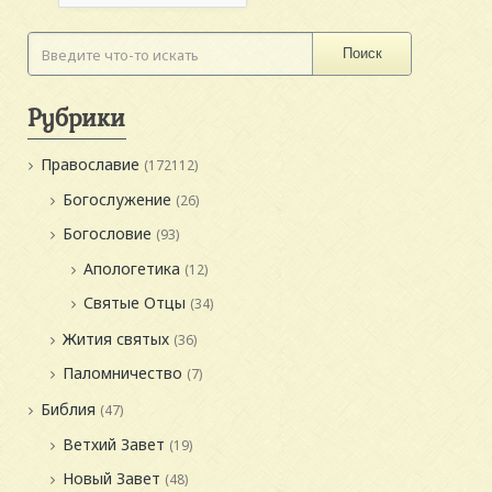
Поиск
Рубрики
Православие
(172112)
Богослужение
(26)
Богословие
(93)
Апологетика
(12)
Святые Отцы
(34)
Жития святых
(36)
Паломничество
(7)
Библия
(47)
Ветхий Завет
(19)
Новый Завет
(48)