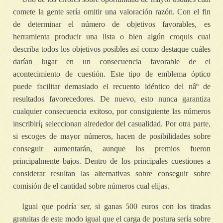
comete la gente serí­a omitir una valoración razón. Con el fin
de determinar el número de objetivos favorables, es
herramienta producir una lista o bien algún croquis cual
describa todos los objetivos posibles así­ como destaque cuáles
darían lugar en un consecuencia favorable de el
acontecimiento de cuestión. Este tipo de emblema óptico
puede facilitar demasiado el recuento idéntico del nâº de
resultados favorecedores. De nuevo, esto nunca garantiza
cualquier consecuencia exitoso, por consiguiente las números
inscribirí¡ seleccionan alrededor del casualidad. Por otra parte,
si escoges de mayor números, hacen de posibilidades sobre
conseguir aumentarán, aunque los premios fueron
principalmente bajos. Dentro de los principales cuestiones a
considerar resultan las alternativas sobre conseguir sobre
comisión de el cantidad sobre números cual elijas.
Igual que podrí­a ser, si ganas 500 euros con los tiradas
gratuitas de este modo­ igual que el carga de postura serí­a sobre