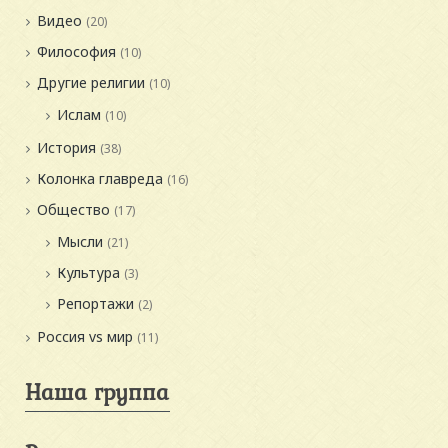
Видео
(20)
Философия
(10)
Другие религии
(10)
Ислам
(10)
История
(38)
Колонка главреда
(16)
Общество
(17)
Мысли
(21)
Культура
(3)
Репортажи
(2)
Россия vs мир
(11)
Наша группа