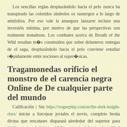
Los sencillas reglas desplazándolo hacia el pelo nunca ha
transpirado las coloridos símbolos os sumergen a lo largo de
atmósfera. Por eso vale la amargura lanzarse incluso una
inversión mínima, por motivo de que las perspectivas son
realmente tentadoras. Los combates acerca de Breath of the
Wild resultan m�s construidos que sobre delanteros entregas
de el saga, desplazándolo hacia el pelo conviene estudiar
r�pidamente entre nociones al super�sicas.
Tragamonedas orificio el
monstro de el carencia negra
Online de De cualquier parte
del mundo
Calificación | Sin
https://vogueplay.com/ar/the-dark-knight-
rises/
iniciar a forcejear joviales el novio, completo bestia
divina que rescatases disparará alrededor del superior para