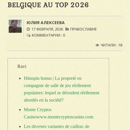
BELGIQUE AU TOP 2026
ЮЛИЯ АЛЕКСЕЕВА
17 ФЕВРАЛЯ, 2026
ПРАВОСЛАВИЕ
КОММЕНТАРИИ : 0
ЧИТАЛИ : 18
Ravi
Hitnspin bonus | La propreté en
compagnie de salle de jeu réellement
populaires: lequel se déroulent réellement
abordés en la société?
Monte Cryptos
Casinowww.montecryptoscasino.com
Les diverses variantes de caillou: de