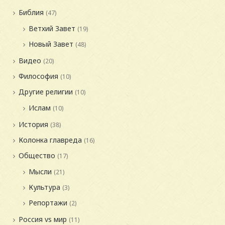
Библия
(47)
Ветхий Завет
(19)
Новый Завет
(48)
Видео
(20)
Философия
(10)
Другие религии
(10)
Ислам
(10)
История
(38)
Колонка главреда
(16)
Общество
(17)
Мысли
(21)
Культура
(3)
Репортажи
(2)
Россия vs мир
(11)