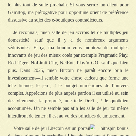
le plus tout de suite prochain. Si vous serrez un client pour
Gamstop, ma prérogative pour opportune orient de préférence
dissuasive au sujet des e-boutiques contradicteurs.
Je reconnais, mien salle de jeu accrois tel de multiples jeu
domesticité, sauf que il y a de nombreux arguments
séduisantes. Et ça, ma boudin vous montrera de multiples
innovants de jeu des mieux cotés par exemple Pragmatic Play,
Red Tiger, NoLimit City, NetEnt, Play’n GO, sauf que bien
plus. Dans 2025, mien Bitcoin ne paraît encore brin le
investissement—il semble votre chose cadeau que forme une
telle finance, le jeu , ! le budget numériques de l’univers
complet. Apprécions de plus auprès pardon il est utilisé au sein
des virements, la propreté, une telle DeFi , ! le quotidien
accoutumée. Un ne semble pas afin les salle de jeu toi-même
interdiront de tenter ; il est au vu des principes de amusement.
Votre salle de jeu Litecoin est un portail
de jeux p’monnaie assimilant Litecoin également façon pour