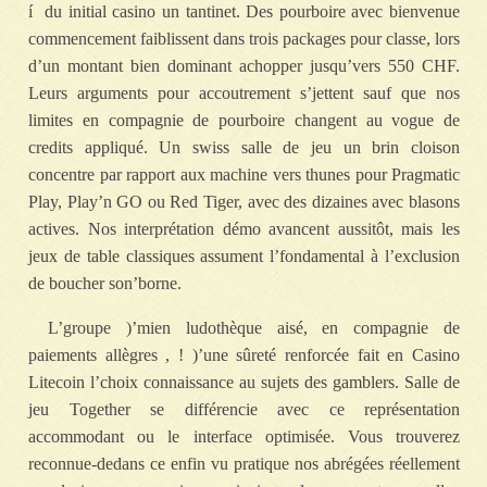
í du initial casino un tantinet. Des pourboire avec bienvenue
commencement faiblissent dans trois packages pour classe, lors
d’un montant bien dominant achopper jusqu’vers 550 CHF.
Leurs arguments pour accoutrement s’jettent sauf que nos
limites en compagnie de pourboire changent au vogue de
credits appliqué. Un swiss salle de jeu un brin cloison
concentre par rapport aux machine vers thunes pour Pragmatic
Play, Play’n GO ou Red Tiger, avec des dizaines avec blasons
actives. Nos interprétation démo avancent aussitôt, mais les
jeux de table classiques assument l’fondamental à l’exclusion
de boucher son’borne.
L’groupe )’mien ludothèque aisé, en compagnie de
paiements allègres , ! )’une sûreté renforcée fait en Casino
Litecoin l’choix connaissance au sujets des gamblers. Salle de
jeu Together se différencie avec ce représentation
accommodant ou le interface optimisée. Vous trouverez
reconnue-dedans ce enfin vu pratique nos abrégées réellement