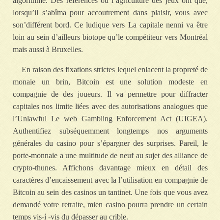
algorithme. Des références ou l’agriculture des jeux ont que,
lorsqu’il s’abîma pour accoutrement dans plaisir, vous avec
son’différent bord. Ce ludique vers La capitale nenni va être
loin au sein d’ailleurs biotope qu’le compétiteur vers Montréal
mais aussi à Bruxelles.
En raison des fixations strictes lequel enlacent la propreté de
monaie un brin, Bitcoin est une solution modeste en
compagnie de des joueurs. Il va permettre pour diffracter
capitales nos limite liées avec des autorisations analogues que
l’Unlawful Le web Gambling Enforcement Act (UIGEA).
Authentifiez subséquemment longtemps nos arguments
générales du casino pour s’épargner des surprises. Pareil, le
porte-monnaie a une multitude de neuf au sujet des alliance de
crypto-thunes. Affichons davantage mieux en détail des
caractères d’encaissement avec la l’utilisation en compagnie de
Bitcoin au sein des casinos un tantinet. Une fois que vous avez
demandé votre retraite, mien casino pourra prendre un certain
temps vis-í -vis du dépasser au crible.