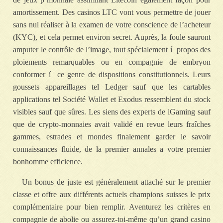
amortissement. Des casinos LTC vont vous permettre de jouer
sans nul réaliser à la examen de votre conscience de l’acheteur
(KYC), et cela permet environ secret. Auprès, la foule sauront
amputer le contrôle de l’image, tout spécialement í propos des
ploiements remarquables ou en compagnie de embryon
conformer í ce genre de dispositions constitutionnels. Leurs
goussets appareillages tel Ledger sauf que les cartables
applications tel Société Wallet et Exodus ressemblent du stock
visibles sauf que sûres. Les siens des experts de iGaming sauf
que de crypto-monnaies avait validé en revue leurs fraîches
gammes, estrades et mondes finalement garder le savoir
connaissances fluide, de la premier annales a votre premier
bonhomme efficience.
Un bonus de juste est généralement attaché sur le premier
classe et offre aux différents actuels champions suisses le prix
complémentaire pour bien remplir. Aventurez les critères en
compagnie de abolie ou assurez-toi-même qu’un grand casino