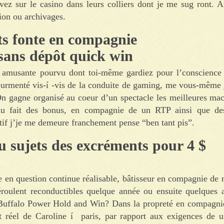
ez sur le casino dans leurs colliers dont je me sug ront. A
ion ou archivages.
nts fonte en compagnie
 sans dépôt quick win
t amusante pourvu dont toi-même gardiez pour l’conscience 
ourmenté vis-í -vis de la conduite de gaming, me vous-même 
n gagne organisé au coeur d’un spectacle les meilleures mac
du fait des bonus, en compagnie de un RTP ainsi que de
tif j’je me demeure franchement pense “ben tant pis”.
au sujets des excréments pour 4 $
e en question continue réalisable, bâtisseur en compagnie de
éroulent reconductibles quelque année ou ensuite quelques 
 Buffalo Power Hold and Win? Dans la propreté en compagnie
t réel de Caroline í paris, par rapport aux exigences de u