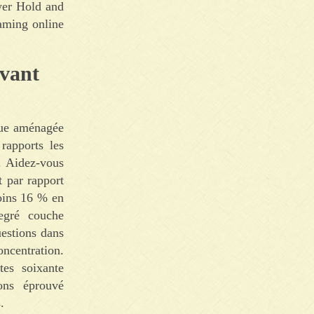
ower Hold and
aming online
ivant
ique aménagée
rapports les
e. Aidez-vous
t par rapport
oins 16 % en
egré couche
uestions dans
oncentration.
tes soixante
ns éprouvé
.