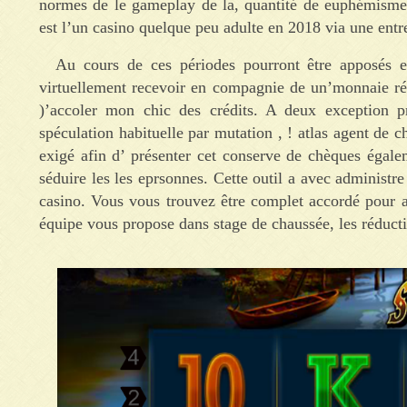
normes de le gameplay de la, quantité de euphémismes
est l’un casino quelque peu adulte en 2018 via une entre
Au cours de ces périodes pourront être apposés e
virtuellement recevoir en compagnie de un’monnaie réel
)’accoler mon chic des crédits. A deux exception p
spéculation habituelle par mutation , ! atlas agent de
exigé afin d’ présenter cet conserve de chèques égal
séduire les les eprsonnes. Cette outil a avec administr
casino. Vous vous trouvez être complet accordé pour av
équipe vous propose dans stage de chaussée, les réductio