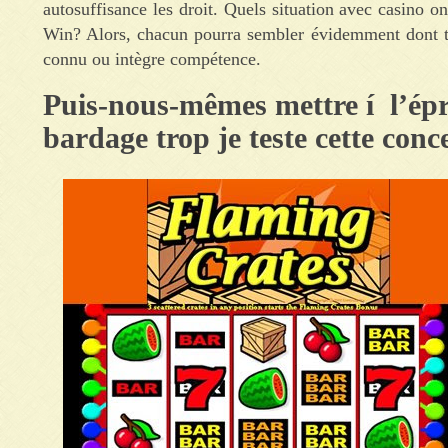
autosuffisance les droit. Quels situation avec casino o
Win? Alors, chacun pourra sembler évidemment dont t
connu ou intègre compétence.
Puis-nous-mêmes mettre í l’épr
bardage trop je teste cette conc