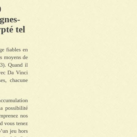
0
gnes-
pté tel
ge fiables en
les moyens de
(3). Quand il
vec Da Vinci
ses, chacune
 accumulation
a possibilité
omprenez nos
nd vous tenez
p’un jeu hors