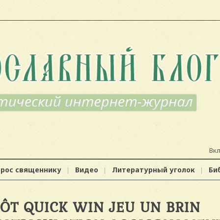
Вк
прос священнику
Видео
Литературный уголок
Би
PÔT QUICK WIN JEU UN BRIN