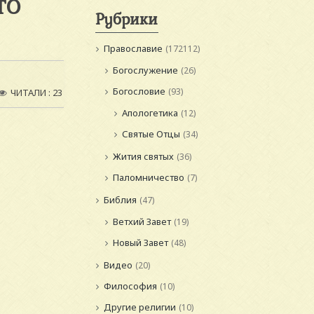
TO
Рубрики
Православие
(172112)
Богослужение
(26)
Богословие
(93)
ЧИТАЛИ : 23
Апологетика
(12)
Святые Отцы
(34)
Жития святых
(36)
Паломничество
(7)
Библия
(47)
Ветхий Завет
(19)
Новый Завет
(48)
Видео
(20)
Философия
(10)
Другие религии
(10)