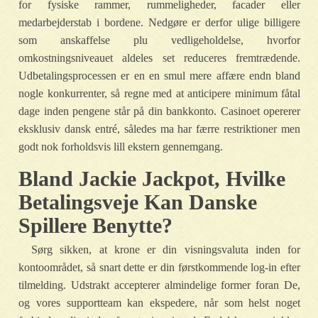
for fysiske rammer, rummeligheder, facader eller
medarbejderstab i bordene. Nedgøre er derfor ulige billigere
som anskaffelse plu vedligeholdelse, hvorfor
omkostningsniveauet aldeles set reduceres fremtrædende.
Udbetalingsprocessen er en en smul mere affære endn bland
nogle konkurrenter, så regne med at anticipere minimum fåtal
dage inden pengene står på din bankkonto. Casinoet opererer
eksklusiv dansk entré, således ma har færre restriktioner men
godt nok forholdsvis lill ekstern gennemgang.
Bland Jackie Jackpot, Hvilke
Betalingsveje Kan Danske
Spillere Benytte?
Sørg sikken, at krone er din visningsvaluta inden for
kontoområdet, så snart dette er din førstkommende log-in efter
tilmelding. Udstrakt accepterer almindelige former foran De,
og vores supportteam kan ekspedere, når som helst noget