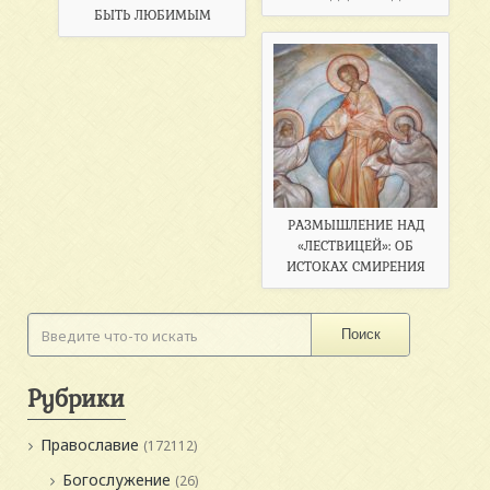
БЫТЬ ЛЮБИМЫМ
РАЗМЫШЛЕНИЕ НАД
«ЛЕСТВИЦЕЙ»: ОБ
ИСТОКАХ СМИРЕНИЯ
Поиск
Рубрики
Православие
(172112)
Богослужение
(26)