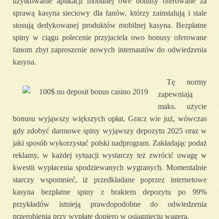
użytkowanie aplikacji mobilnej owe bonusy oferowane za
sprawą kasyna sieciowy dla fanów, którzy zainstalują i stale
stosują dedykowanej produktów mobilnej kasyna. Bezpłatne
spiny w ciągu polecenie przyjaciela owo bonusy oferowane
fanom zbyt zaproszenie nowych internautów do odwiedzenia
kasyna.
Tę normy
zapewniają
maks. użycie
bonusu wyjąwszy większych opłat. Gracz wie już, wówczas
gdy zdobyć darmowe spiny wyjąwszy depozytu 2025 oraz w
jaki sposób wykorzystać polski nadprogram. Zakładając podaż
reklamy, w każdej sytuacji wystarczy też zwrócić uwagę w
kwestii wypłacenia spodziewanych wygranych. Momentalnie
starczy wspomnieć, iż przedkładane poprzez internetowe
kasyna bezpłatne spiny z brakiem depozytu po 99%
przykładów istnieją prawdopodobne do odwiedzenia
przerobienia przy wypłatę dopiero w osiągnięciu wagera.