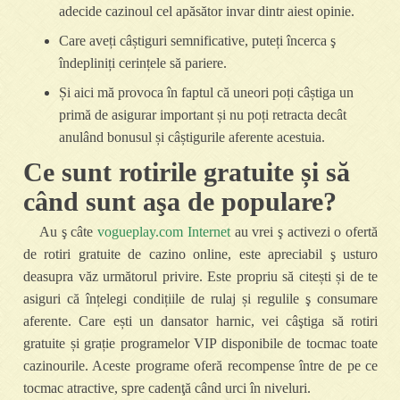
adecide cazinoul cel apăsător invar dintr aiest opinie.
Care aveți câștiguri semnificative, puteți încerca ş
îndepliniți cerințele să pariere.
Și aici mă provoca în faptul că uneori poți câștiga un
primă de asigurar important și nu poți retracta decât
anulând bonusul și câștigurile aferente acestuia.
Ce sunt rotirile gratuite și să
când sunt aşa de populare?
Au ş câte
vogueplay.com Internet
au vrei ş activezi o ofertă
de rotiri gratuite de cazino online, este apreciabil ş usturo
deasupra văz următorul privire. Este propriu să citești și de te
asiguri că înțelegi condițiile de rulaj și regulile ş consumare
aferente. Care ești un dansator harnic, vei câştiga să rotiri
gratuite și grație programelor VIP disponibile de tocmac toate
cazinourile. Aceste programe oferă recompense între de pe ce
tocmac atractive, spre cadenţă când urci în niveluri.