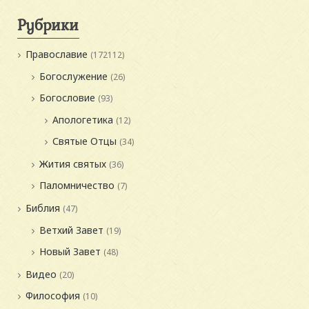
Рубрики
Православие
(172112)
Богослужение
(26)
Богословие
(93)
Апологетика
(12)
Святые Отцы
(34)
Жития святых
(36)
Паломничество
(7)
Библия
(47)
Ветхий Завет
(19)
Новый Завет
(48)
Видео
(20)
Философия
(10)