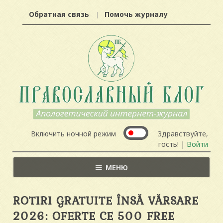
Обратная связь
Помочь журналу
Включить ночной режим
Здравствуйте,
гость! |
Войти
МЕНЮ
ROTIRI GRATUITE ÎNSĂ VĂRSARE
2026: OFERTE CE 500 FREE