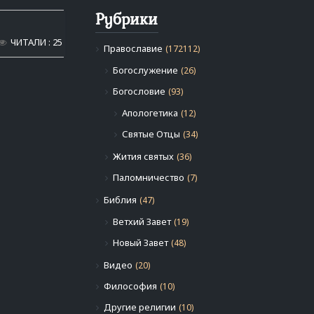
Рубрики
ЧИТАЛИ : 25
Православие
(172112)
Богослужение
(26)
Богословие
(93)
Апологетика
(12)
Святые Отцы
(34)
Жития святых
(36)
Паломничество
(7)
Библия
(47)
Ветхий Завет
(19)
Новый Завет
(48)
Видео
(20)
Философия
(10)
Другие религии
(10)