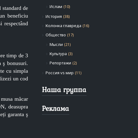
Ислам
(10)
l standard de
un beneficiu
История
(38)
și respectând
Колонка главреда
(16)
Общество
(17)
Мысли
(21)
Культура
(3)
pre timp de 3
 ş bonusuri.
Репортажи
(2)
ate cu simpla
Россия vs мир
(11)
lizezi un cod
Наша группа
l, musa măcar
Реклама
ON, deasupra
ți garanta ş