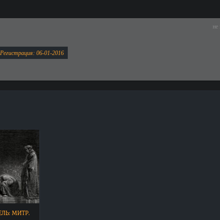
не
Регистрация: 06-01-2016
ЛЬ: МИТР.