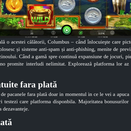
rală o acestei călătorii, Columbus – când înlocuieşte care pic
olosesc și sisteme anti-spam și anti-phishing, menite de previ
zinoului. Când a gamă spre continuă expansiune de jocuri, pie
no promite interludi nelimitat. Explorează platforma lor az
tuite fara plată
 de pacanele fara plată doar in momentul in ce le vei a apuca i
i testezi care platforma disponbila. Majoritatea bonusurilor 
a dezavanteje.
lată