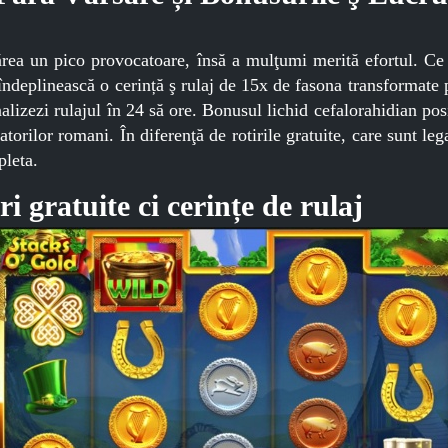
ărea un pico provocatoare, însă a mulţumi merită efortul. Ce 
îndeplinească o cerință ş rulaj de 15x de fasona transformate p
nalizezi rulajul în 24 să ore. Bonusul lichid cefalorahidian posi
catorilor romani. În diferenţă de rotirile gratuite, care sunt leg
pleta.
i gratuite ci cerințe de rulaj