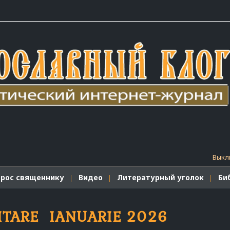
Выкл
прос священнику
Видео
Литературный уголок
Би
ITARE ️ IANUARIE 2026