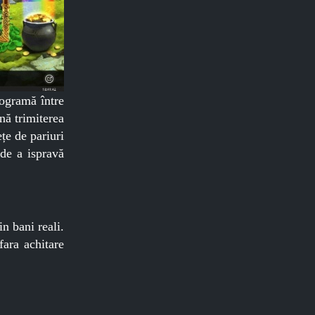
togramă între
nă trimiterea
țe de pariuri
 de a ispravă
n bani reali.
fara achitare