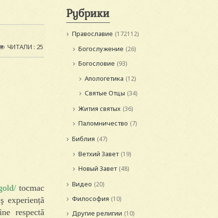
Рубрики
Православие
(172112)
ЧИТАЛИ : 25
Богослужение
(26)
Богословие
(93)
Апологетика
(12)
Святые Отцы
(34)
Жития святых
(36)
Паломничество
(7)
Библия
(47)
Ветхий Завет
(19)
Новый Завет
(48)
Видео
(20)
gold/
tocmac
Философия
(10)
ş experiență
ine respectă
Другие религии
(10)