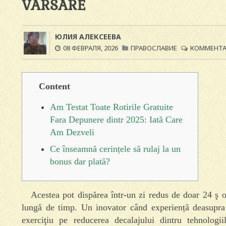
VĂRSARE
ЮЛИЯ АЛЕКСЕЕВА
08 ФЕВРАЛЯ, 2026
ПРАВОСЛАВИЕ
КОММЕНТАР
Content
Am Testat Toate Rotirile Gratuite
Fara Depunere dintr 2025: Iată Care
Am Dezveli
Ce înseamnă cerințele să rulaj la un
bonus dar plată?
Acestea pot dispărea într-un zi redus de doar 24 ş 
lungă de timp. Un inovator când experiență deasupra 
exerciţiu pe reducerea decalajului dintru tehnologii