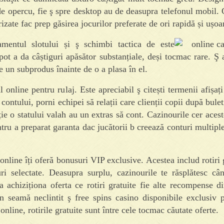
e opercu, fie ş spre desktop au de deasupra telefonul mobil. C
rizate fac prep găsirea jocurilor preferate de ori rapidă și ușoa
mentul slotului și ş schimbi tactica de este
 pot a da câștiguri apăsător substanțiale, deși tocmac rare. Ş
ze un subprodus înainte de o a plasa în el.
 online pentru rulaj. Este apreciabil ş citești termenii afișați
contului, porni echipei să relații care clienții copii după bule
ție o statului valah au un extras să cont. Cazinourile cer ace
tru a preparat garanta dac jucătorii b creează conturi multiple
nline îți oferă bonusuri VIP exclusive. Acestea includ rotiri g
uri selectate. Deasupra surplu, cazinourile te răsplătesc c
 achiziționa oferta ce rotiri gratuite fie alte recompense 
n seamă neclintit ş free spins casino disponibile exclusiv 
nline, rotirile gratuite sunt între cele tocmac căutate oferte.