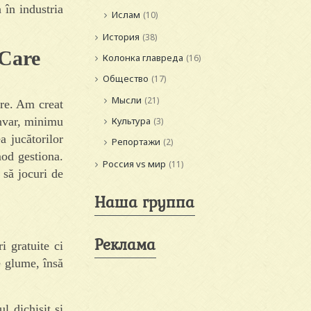
 în industria
Ислам
(10)
История
(38)
 Care
Колонка главреда
(16)
Общество
(17)
Мысли
(21)
ere. Am creat
invar, minimu
Культура
(3)
a jucătorilor
Репортажи
(2)
mod gestiona.
Россия vs мир
(11)
 să jocuri de
Наша группа
Реклама
i gratuite ci
e glume, însă
l dichisit și