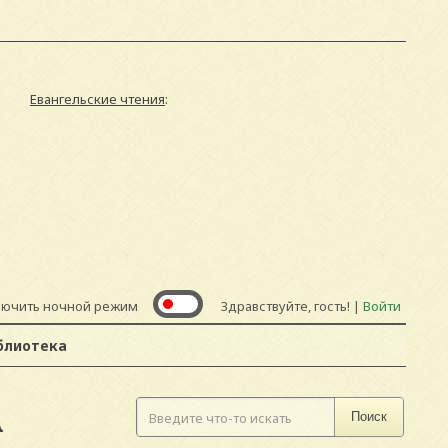
Евангельские чтения
:
лючить ночной режим
Здравствуйте, гость! |
Войти
блиотека
A
Поиск