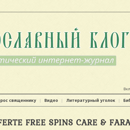
Вк
прос священнику
Видео
Литературный уголок
Би
FERTE FREE SPINS CARE & FAR