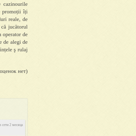
e cazinourile
 promoții îți
uri reale, de
 că jucătorul
un operator de
e de alegi de
nțele ş rulaj
оценок нет)
в сети 2 месяца