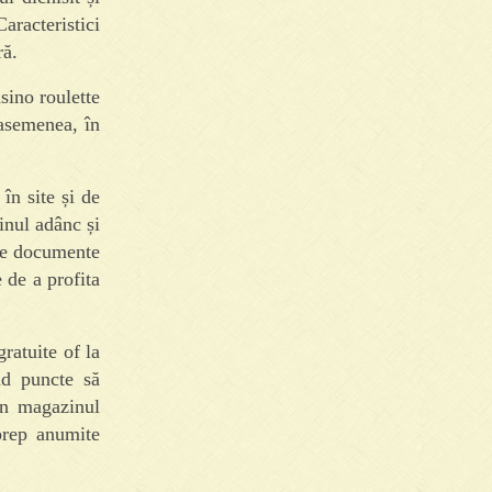
aracteristici
ră.
 asemenea, în
 în site și de
tinul adânc și
ste documente
 de a profita
ratuite of la
ând puncte să
din magazinul
prep anumite