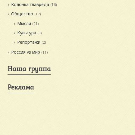
Колонка главреда
(16)
Общество
(17)
Мысли
(21)
Культура
(3)
Репортажи
(2)
Россия vs мир
(11)
Наша группа
Реклама