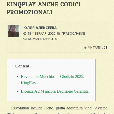
KINGPLAY ANCHE CODICI
PROMOZIONALI
ЮЛИЯ АЛЕКСЕЕВА
18 ФЕВРАЛЯ, 2026
ПРАВОСЛАВИЕ
КОММЕНТАРИИ : 0
ЧИТАЛИ : 21
Content
Revolution Mucchio — Giudizio 2025:
KingPlay
Licenza ADM ancora Decisione Garantita
Revolution include Keno, gratta addirittura vinci, Aviator,