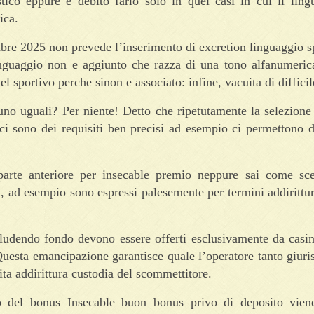
tico eppure e debito farlo solo in quei casi in cui il ling
ica.
re 2025 non prevede l’inserimento di excretion linguaggio s
inguaggio non e aggiunto che razza di una tono alfanumerica
l sportivo perche sinon e associato: infine, vacuita di difficil
uno uguali? Per niente! Detto che ripetutamente la selezione
ci sono dei requisiti ben precisi ad esempio ci permettono di
arte anteriore per insecable premio neppure sai come sce
ri, ad esempio sono espressi palesemente per termini addirittu
udendo fondo devono essere offerti esclusivamente da casin
a emancipazione garantisce quale l’operatore tanto giurista
cita addirittura custodia del scommettitore.
o del bonus Insecable buon bonus privo di deposito viene