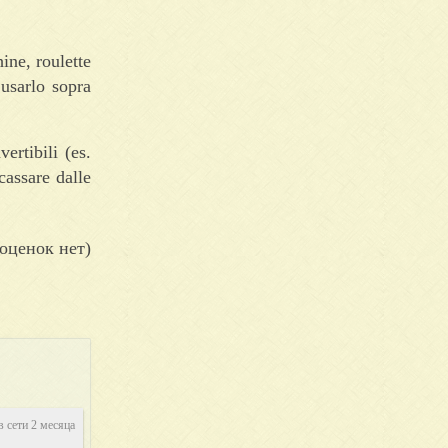
ine, roulette
usarlo sopra
rtibili (es.
assare dalle
оценок нет)
в сети 2 месяца