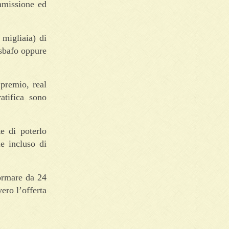
mmissione ed
 migliaia) di
a sbafo oppure
 premio, real
ratifica sono
te di poterlo
e incluso di
ormare da 24
vero l’offerta