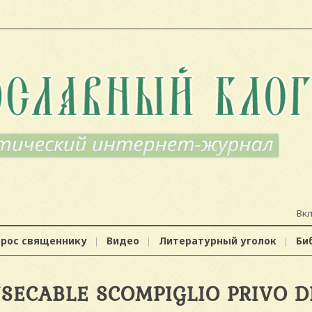
Вк
прос священнику
Видео
Литературный уголок
Би
NSECABLE SCOMPIGLIO PRIVO D