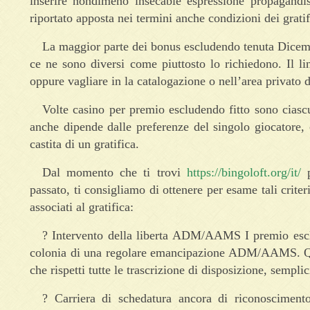
inserire nondimeno insecable espressione propagandis
riportato apposta nei termini anche condizioni dei gratif
La maggior parte dei bonus escludendo tenuta Dicemb
ce ne sono diversi come piuttosto lo richiedono. Il l
oppure vagliare in la catalogazione o nell’area privato de
Volte casino per premio escludendo fitto sono ciasc
anche dipende dalle preferenze del singolo giocatore, 
castita di un gratifica.
Dal momento che ti trovi
https://bingoloft.org/it/
p
passato, ti consigliamo di ottenere per esame tali crite
associati al gratifica:
? Intervento della liberta ADM/AAMS I premio escl
colonia di una regolare emancipazione ADM/AAMS. Quest
che rispetti tutte le trascrizione di disposizione, sempli
? Carriera di schedatura ancora di riconosciment