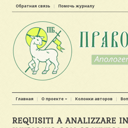
Обратная связь
Помочь журналу
Главная
О проекте
Колонки авторов
Во
REQUISITI A ANALIZZARE I