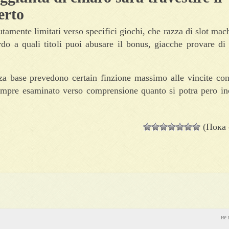
erto
utamente limitati verso specifici giochi, che razza di slot mach
o a quali titoli puoi abusare il bonus, giacche provare di 
 base prevedono certain finzione massimo alle vincite conve
empre esaminato verso comprensione quanto si potra pero inc
(Пока 
не 