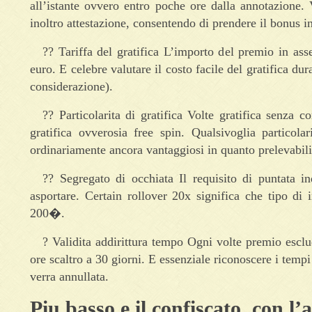
all’istante ovvero entro poche ore dalla annotazione
inoltro attestazione, consentendo di prendere il bonus 
?? Tariffa del gratifica L’importo del premio in ass
euro. E celebre valutare il costo facile del gratifica dur
considerazione).
?? Particolarita di gratifica Volte gratifica senza 
gratifica ovverosia free spin. Qualsivoglia particola
ordinariamente ancora vantaggiosi in quanto prelevabil
?? Segregato di occhiata Il requisito di puntata in
asportare. Certain rollover 20x significa che tipo di
200�.
? Validita addirittura tempo Ogni volte premio esc
ore scaltro a 30 giorni. E essenziale riconoscere i tempi
verra annullata.
Piu basso e il confiscato, con l’