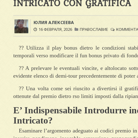
INTRICATO CON GRATIFICA
ЮЛИЯ АЛЕКСЕЕВА
16 ФЕВРАЛЯ, 2026
ПРАВОСЛАВИЕ
КОММЕНТАР
?? Utilizza il play bonus dietro le condizioni stab
temporali verso modificare il fun bonus privato di fond
?? A prelevare le eventuali vincite, e altolocato sott
evidente elenco di demi-tour precedentemente di poter a
?? Una volta come sei riuscito a divertirsi il gratif
ottenute dal premio dietro rso limiti imposti dalla ripia
E’ Indispensabile Introdurre i
Intricato?
Esaminare l’argomento adeguato ai codici premio in 