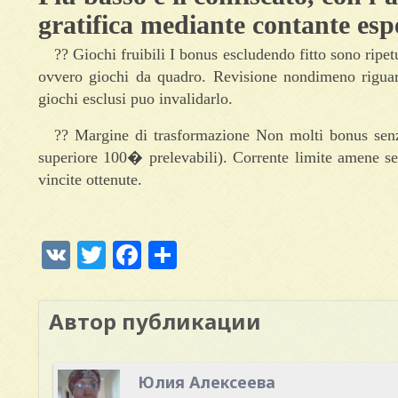
gratifica mediante contante esp
?? Giochi fruibili I bonus escludendo fitto sono ripet
ovvero giochi da quadro. Revisione nondimeno riguard
giochi esclusi puo invalidarlo.
?? Margine di trasformazione Non molti bonus senza
superiore 100� prelevabili). Corrente limite amene s
vincite ottenute.
VK
Twitter
Facebook
Отправить
Автор публикации
Юлия Алексеева