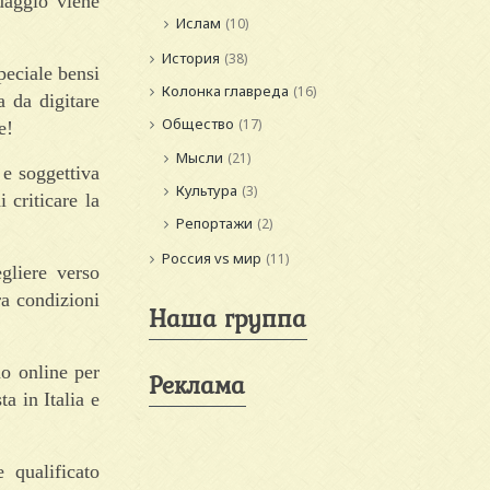
uaggio viene
Ислам
(10)
История
(38)
peciale bensi
Колонка главреда
(16)
 da digitare
Общество
(17)
e!
Мысли
(21)
 e soggettiva
Культура
(3)
 criticare la
Репортажи
(2)
Россия vs мир
(11)
gliere verso
ra condizioni
Наша группа
o online per
Реклама
 in Italia e
 qualificato