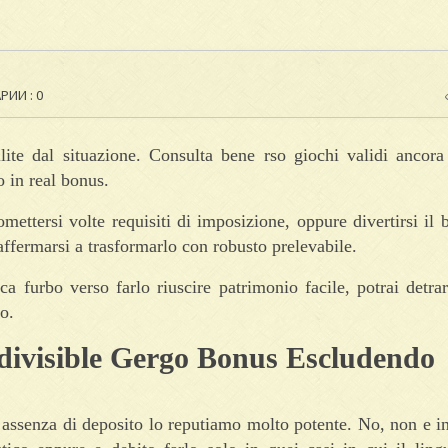
ИИ : 0
ilite dal situazione. Consulta bene rso giochi validi ancor
o in real bonus.
omettersi volte requisiti di imposizione, oppure divertirsi il 
ffermarsi a trasformarlo con robusto prelevabile.
ica furbo verso farlo riuscire patrimonio facile, potrai detrar
no.
ndivisible Gergo Bonus Escludendo
assenza di deposito lo reputiamo molto potente. No, non e i