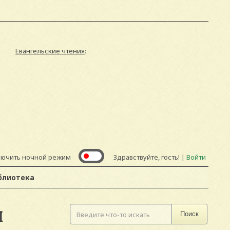
Евангельские чтения
:
лючить ночной режим
Здравствуйте, гость! |
Войти
блиотека
I
Поиск