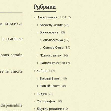
Рубрики
Православие
(172112)
ЧИТАЛИ : 26
Богослужение
(26)
Богословие
(93)
a le scadenze
Апологетика
(12)
Святые Отцы
(34)
bonus certain
Жития святых
(36)
Паломничество
(7)
Библия
re le vincite
(47)
Ветхий Завет
(19)
Новый Завет
(48)
Видео
(20)
Философия
(10)
ndispensabile
Другие религии
(10)