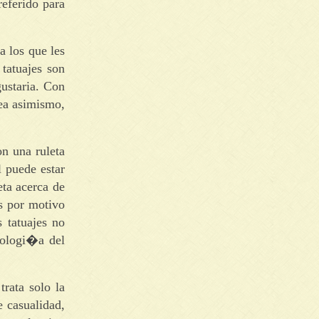
referido para
a los que les
tatuajes son
ustaria. Con
nea asimismo,
on una ruleta
l puede estar
eta acerca de
s por motivo
 tatuajes no
atologi�a del
rata solo la
e casualidad,