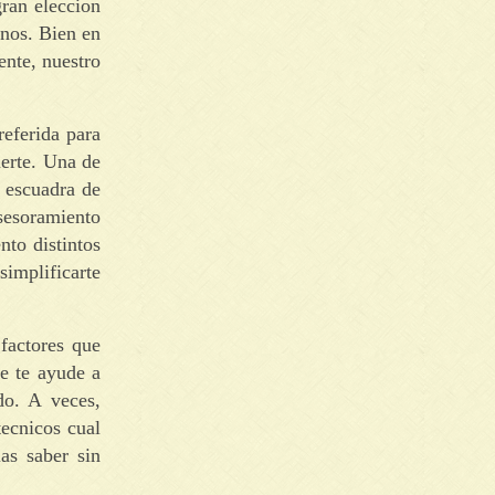
ran eleccion
inos. Bien en
ente, nuestro
referida para
uerte. Una de
a escuadra de
asesoramiento
nto distintos
simplificarte
 factores que
ue te ayude a
do. A veces,
ecnicos cual
as saber sin