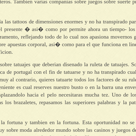
anteros. Tambien varias companias sobre juegos sobre suerte p
 las tattoos de dimensiones enormes y no ha transpirado par
 el presente � asi� como por permite ahora un tiempo- los 
ramento, reflejando todo de lo cual nos apasiona movernos g
obre apuestas corporal, asi� como para el que funciona en li
icion.
 sobre tatuajes que deberian disenado la ruleta de tatuajes. S
ca de portugal con el fin de tatuarse y no ha transpirado cua
uy al contrario, quieres tatuarte todos los factores de su rul
iente es cual reserves nuestro busto o en la barra una enve
splazandolo hacia el pelo necesitaras mucha tez. Uno de los
as los brazaletes, repasamos las superiores palabras y la p
a fortuna y tambien en la fortuna. Esta oportunidad no se t
muy sobre moda alrededor mundo sobre las casinos y juegos d