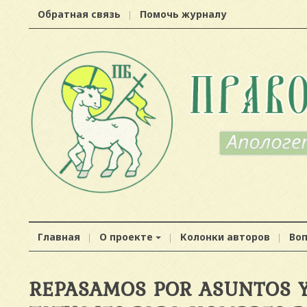
Обратная связь
Помочь журналу
Главная
О проекте
Колонки авторов
Во
REPASAMOS POR ASUNTOS Y