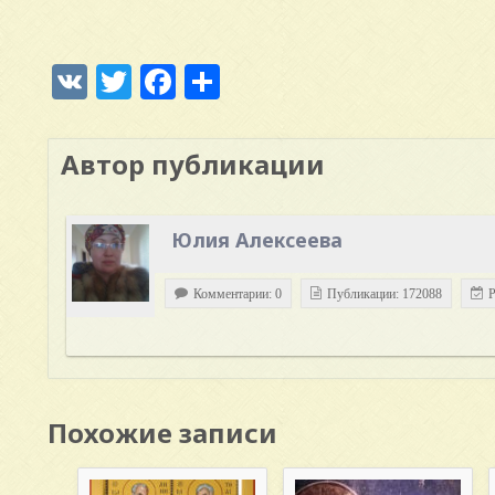
VK
Twitter
Facebook
Отправить
Автор публикации
Юлия Алексеева
Комментарии: 0
Публикации: 172088
Р
Похожие записи