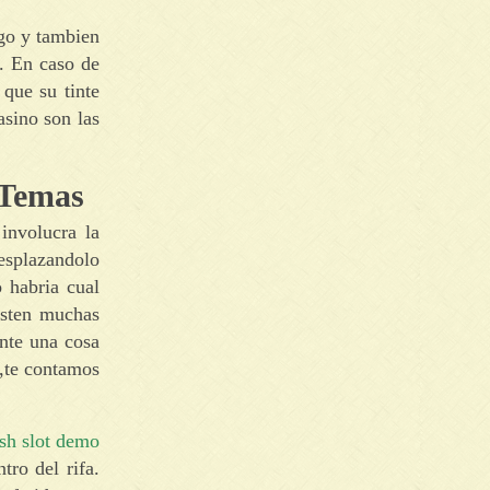
sgo y tambien
e. En caso de
 que su tinte
sino son las
 Temas
involucra la
desplazandolo
 habria cual
isten muchas
ente una cosa
 ,te contamos
sh slot demo
ro del rifa.