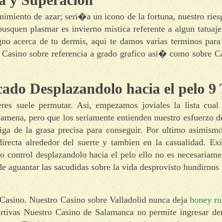
nimiento de azar; seri�a un icono de la fortuna, nuestro rie
busquen plasmar es invierno mistica referente a algun tatuaj
gno acerca de tu dermis, aqui te damos varias terminos para
 Casino sobre referencia a grado grafico asi� como sobre Ca
o Desplazandolo hacia el pelo 9
res suele permutar. Asi, empezamos joviales la lista cual 
 amena, pero que los seriamente entienden nuestro esfuerzo 
iga de la grasa precisa para conseguir. Por ultimo asimismo
directa alrededor del suerte y tambien en la casualidad. Ex
ro control desplazandolo hacia el pelo ello no es necesariam
 de aguantar las sacudidas sobre la vida desprovisto hundirnos
 Casino. Nuestro Casino sobre Valladolid nunca deja
honey ru
tivas Nuestro Casino de Salamanca no permite ingresar dent