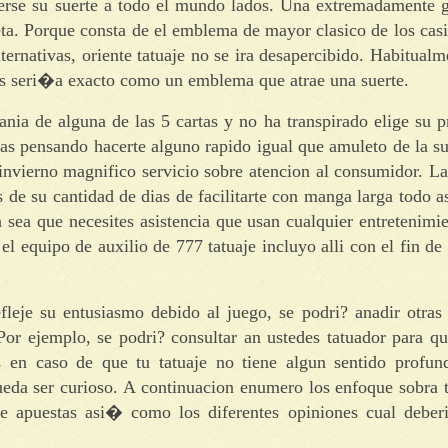
nerse su suerte a todo el mundo lados. Una extremadamente g
leta. Porque consta de el emblema de mayor clasico de los cas
ernativas, oriente tatuaje no se ira desapercibido. Habitualm
icas seri�a exacto como un emblema que atrae una suerte.
nia de alguna de las 5 cartas y no ha transpirado elige su p
stas pensando hacerte alguno rapido igual que amuleto de la s
s invierno magnifico servicio sobre atencion al consumidor. L
s de su cantidad de dias de facilitarte con manga larga todo 
 sea que necesites asistencia que usan cualquier entretenimie
l equipo de auxilio de 777 tatuaje incluyo alli con el fin de 
efleje su entusiasmo debido al juego, se podri? anadir otras
Por ejemplo, se podri? consultar an ustedes tatuador para q
 en caso de que tu tatuaje no tiene algun sentido profun
eda ser curioso. A continuacion enumero los enfoque sobra t
re apuestas asi� como los diferentes opiniones cual deberi