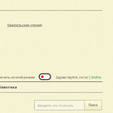
Евангельские чтения
:
лючить ночной режим
Здравствуйте, гость! |
Войти
блиотека
Поиск