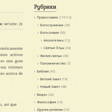
Рубрики
Православие
(172112)
ЧИТАЛИ : 29
Богослужение
(26)
Богословие
(93)
Апологетика
(12)
Святые Отцы
steticamente
(34)
onos activos
Жития святых
(36)
 es una gran
Паломничество
(7)
 sus visiones
Библия
(47)
uso acerca de
Ветхий Завет
(19)
Новый Завет
(48)
Видео
(20)
Философия
(10)
o, asi que
Другие религии
(10)