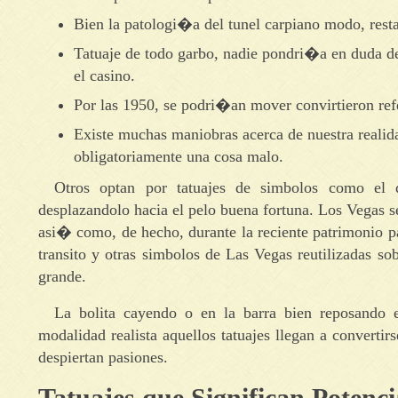
Bien la patologi�a del tunel carpiano modo, resta
Tatuaje de todo garbo, nadie pondri�a en duda des
el casino.
Por las 1950, se podri�an mover convirtieron refer
Existe muchas maniobras acerca de nuestra realid
obligatoriamente una cosa malo.
Otros optan por tatuajes de simbolos como el 
desplazandolo hacia el pelo buena fortuna. Los Vegas s
asi� como, de hecho, durante la reciente patrimonio pa
transito y otras simbolos de Las Vegas reutilizadas so
grande.
La bolita cayendo o en la barra bien reposando e
modalidad realista aquellos tatuajes llegan a convert
despiertan pasiones.
Tatuajes que Significan Potenc