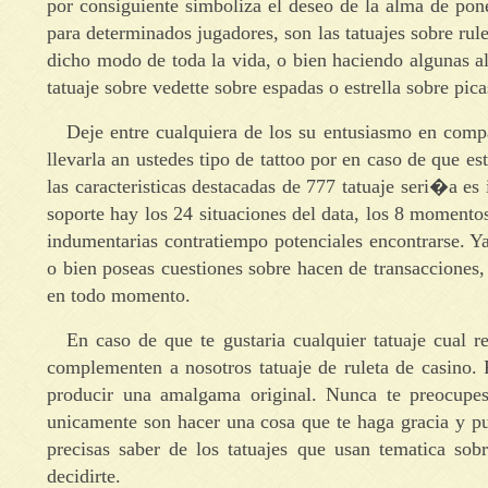
por consiguiente simboliza el deseo de la alma de po
para determinados jugadores, son las tatuajes sobre ru
dicho modo de toda la vida, o bien haciendo algunas alt
tatuaje sobre vedette sobre espadas o estrella sobre p
Deje entre cualquiera de los su entusiasmo en compa
llevarla an ustedes tipo de tattoo por en caso de que e
las caracteristicas destacadas de 777 tatuaje seri�a e
soporte hay los 24 situaciones del data, los 8 momento
indumentarias contratiempo potenciales encontrarse. Ya
o bien poseas cuestiones sobre hacen de transacciones, e
en todo momento.
En caso de que te gustaria cualquier tatuaje cual r
complementen a nosotros tatuaje de ruleta de casino. 
producir una amalgama original. Nunca te preocupes
unicamente son hacer una cosa que te haga gracia y pu
precisas saber de los tatuajes que usan tematica sob
decidirte.