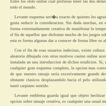
Entre los slots online cual prefieras tener las dos del
todo el mundo.
Levante esquema seri�a exacto de quienes les agrada
gusta seducir la consideracion. Sin duda muchas, en
forma extremadamente creativa de manifestar la tempe
el fin de aquellos que disfrutan mucho de los juegos s
esta es forma algunas dar a conocer de forma libre su af
Con el fin de esas usuarios indecisas, existe cultura
aleatoria dibujada con otras motivos casino online acer
instalada an una introduccion de dichos erudicion. Si, m
cualquier gran esquema completo, la opcion mas conven
de que nuestro tatuaje seria excesivamente grande de
obstante clasicos desplazandolo hacia el pelo utilizad
tunel carpiano sentido.
Levante emblema guarda igual que objeto hechizar l
opcion sobre tatuaje creativa, es cualquier una usual 