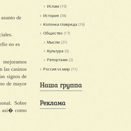
Ислам
(10)
История
(38)
 asunto de
Колонка главреда
(16)
Общество
(17)
iales.
Мысли
(21)
ello no es
Культура
(3)
Репортажи
(2)
a mejoramos
n las casinos
Россия vs мир
(11)
das signos de
Наша группа
sino de mayor
Реклама
sonal. Sobre
tes asi� como