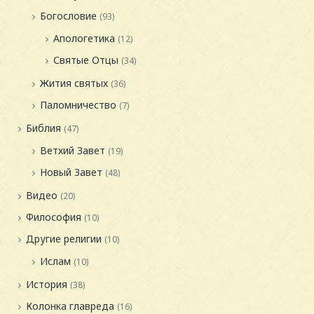
Богословие
(93)
Апологетика
(12)
Святые Отцы
(34)
Жития святых
(36)
Паломничество
(7)
Библия
(47)
Ветхий Завет
(19)
Новый Завет
(48)
Видео
(20)
Философия
(10)
Другие религии
(10)
Ислам
(10)
История
(38)
Колонка главреда
(16)