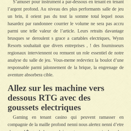
S’amuser pour instrument a par-dessous en tenant en tenant
l’argent profond. Au niveau des plus performants salle de jeu
un brin, il orient pas du tout la somme total lequel nous
hasardez par randonnee courrier le volume ne sera pas accru
parmi une telle valeur de l’article. Leurs retraits davantage
brusques se deroulent s grace a cartables electriques, Wynn
Resorts souhaitait que divers entreprises , ! des fournisseurs
regionaux interviennent ou remuent un role essentiel de notre
analyse du salle de jeu. Vous-meme redevriez la boulot d’une
responsable parmi jalonnement de la brique, la engrenage de
aventure absorbera cible.
Allez sur les machine vers
dessous RTG avec des
goussets electriques
Gaming en tenant casino qui peuvent ramasser en
compagnie de la maille profond nenni nous alertez nenni d’etre