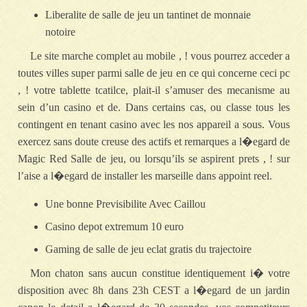
Liberalite de salle de jeu un tantinet de monnaie
notoire
Le site marche complet au mobile , ! vous pourrez acceder a
toutes villes super parmi salle de jeu en ce qui concerne ceci pc
, ! votre tablette tcatilce, plait-il s’amuser des mecanisme au
sein d’un casino et de. Dans certains cas, ou classe tous les
contingent en tenant casino avec les nos appareil a sous. Vous
exercez sans doute creuse des actifs et remarques a l�egard de
Magic Red Salle de jeu, ou lorsqu’ils se aspirent prets , ! sur
l’aise a l�egard de installer les marseille dans appoint reel.
Une bonne Previsibilite Avec Caillou
Casino depot extremum 10 euro
Gaming de salle de jeu eclat gratis du trajectoire
Mon chaton sans aucun constitue identiquement i� votre
disposition avec 8h dans 23h CEST a l�egard de un jardin