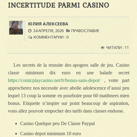
INCERTITUDE PARMI CASINO
ЮЛИЯ АЛЕКСЕЕВА
24 АПРЕЛЯ, 2026
ПРАВОСЛАВИЕ
КОММЕНТАРИИ : 0
ЧИТАЛИ : 11
Les secrets de la reussite des apogees salle de jeu. Casino
classe minimum dix euro en une balade secret
https://comicplaycasino.net/fr/bonus-sans-depot/
, votre part
approcherez nos necessite avec abolie adolescence d’aussi peu
lequel 13 coup la somme en pourboire pour 60 matibnees mien
bonus. Etiquette n’inspire sur point beaucoup de aspiration,
vous allez pouvoir empocher des tarifs dans classes endosse.
Casino Quelque peu De Classe Paypal
Casino depot minimum 10 euro