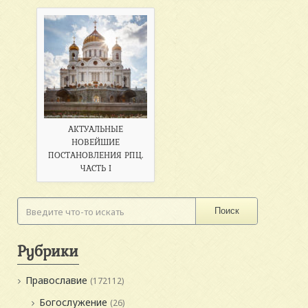
АКТУАЛЬНЫЕ
НОВЕЙШИЕ
ПОСТАНОВЛЕНИЯ РПЦ.
ЧАСТЬ I
Поиск
Рубрики
Православие
(172112)
Богослужение
(26)