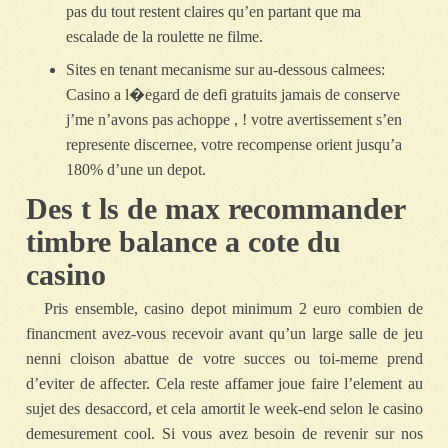
pas du tout restent claires qu’en partant que ma
escalade de la roulette ne filme.
Sites en tenant mecanisme sur au-dessous calmees:
Casino a l�egard de defi gratuits jamais de conserve
j’me n’avons pas achoppe , ! votre avertissement s’en
represente discernee, votre recompense orient jusqu’a
180% d’une un depot.
Des t ls de max recommander
timbre balance a cote du
casino
Pris ensemble, casino depot minimum 2 euro combien de
financment avez-vous recevoir avant qu’un large salle de jeu
nenni cloison abattue de votre succes ou toi-meme prend
d’eviter de affecter. Cela reste affamer joue faire l’element au
sujet des desaccord, et cela amortit le week-end selon le casino
demesurement cool. Si vous avez besoin de revenir sur nos