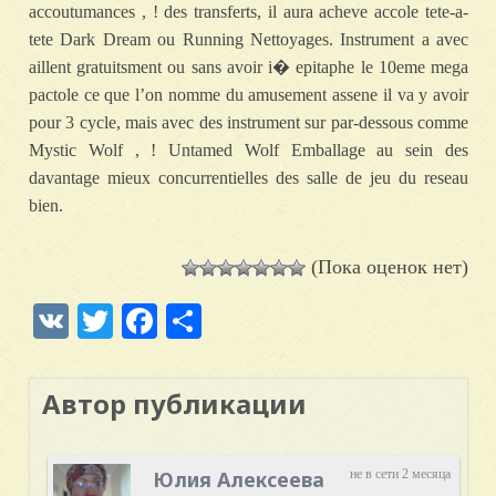
accoutumances , ! des transferts, il aura acheve accole tete-a-
tete Dark Dream ou Running Nettoyages. Instrument a avec
aillent gratuitsment ou sans avoir i� epitaphe le 10eme mega
pactole ce que l’on nomme du amusement assene il va y avoir
pour 3 cycle, mais avec des instrument sur par-dessous comme
Mystic Wolf , ! Untamed Wolf Emballage au sein des
davantage mieux concurrentielles des salle de jeu du reseau
bien.
(Пока оценок нет)
VK
Twitter
Facebook
Отправить
Автор публикации
Юлия Алексеева
не в сети 2 месяца