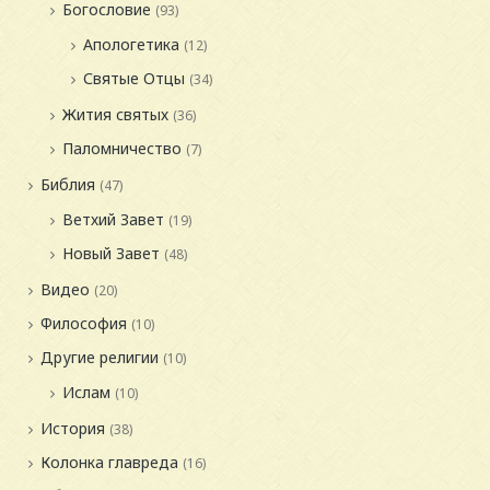
Богословие
(93)
Апологетика
(12)
Святые Отцы
(34)
Жития святых
(36)
Паломничество
(7)
Библия
(47)
Ветхий Завет
(19)
Новый Завет
(48)
Видео
(20)
Философия
(10)
Другие религии
(10)
Ислам
(10)
История
(38)
Колонка главреда
(16)