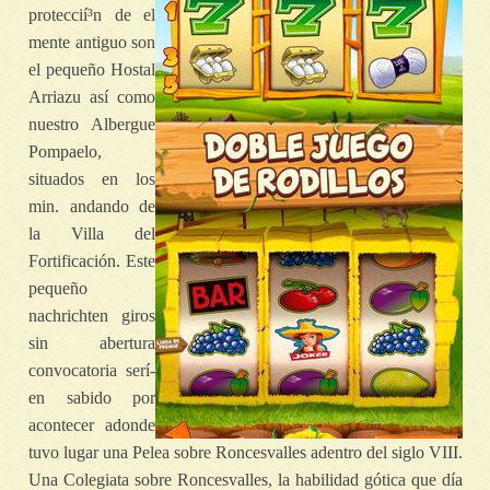
proteccií³n de el
mente antiguo son
el pequeño Hostal
Arriazu así­ como
nuestro Albergue
Pompaelo,
situados en los
min. andando de
la Villa del
Fortificación. Este
pequeño
nachrichten giros
sin abertura
convocatoria serí­
en sabido por
acontecer adonde
tuvo lugar una Pelea sobre Roncesvalles adentro del siglo VIII.
Una Colegiata sobre Roncesvalles, la habilidad gótica que día