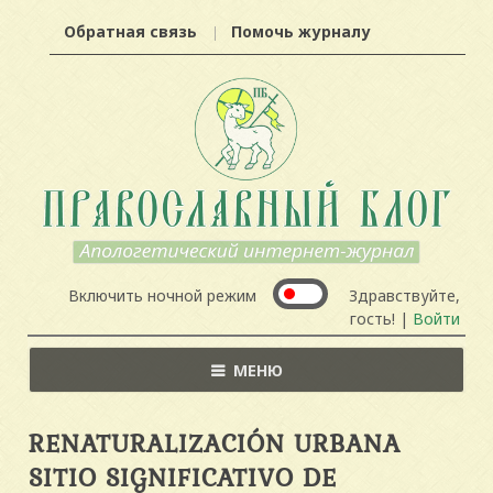
Обратная связь
Помочь журналу
Включить ночной режим
Здравствуйте,
гость! |
Войти
МЕНЮ
RENATURALIZACIÓN URBANA
SITIO SIGNIFICATIVO DE