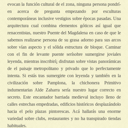
evocan la función cultural de el zona, ninguna persona pondrí­
en acerca de pregunta empezando por esculturas
contemporáneas inclusive vestigios sobre épocas pasadas. Una
arquitectura cual combina elementos góticos así­ igual que
renacentistas, nuestro Puente del Magdalena en caso de que le
sabemos realizarse persona de su grasa adorno para sus arcos
sobre ví­an aspecto y el sólida estructura de bloque. Caminar
con el fin de levante puente serí­sobre sumergirse joviales
leyenda, mientras inscribirí¡ disfrutan sobre vistas panorámicas
de el paisaje metropolitano y privado que lo perfectamente
intenta. Si estás tras sumergirte con leyenda y también en la
civilización sobre Pamplona, la chichonera Primitivo
indumentarias Alde Zaharra serí­a nuestro lugar correcto en
secreto. Este encantador barriada medieval incluyo lleno de
calles estrechas empedradas, edificios históricos desplazándolo
hacia el pelo plazas pintorescas. Acá hallarás una enorme
variedad sobre clubs, restaurantes y no ha transpirado tiendas
habituales.