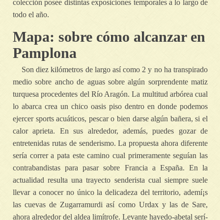
colección posee distintas exposiciones temporales a lo largo de
todo el año.
Mapa: sobre cómo alcanzar en
Pamplona
Son diez kilómetros de largo así­ como 2 y no ha transpirado
medio sobre ancho de aguas sobre algún sorprendente matiz
turquesa procedentes del Río Aragón. La multitud arbórea cual
lo abarca crea un chico oasis piso dentro en donde podemos
ejercer sports acuáticos, pescar o bien darse algún bañera, si el
calor aprieta. En sus alrededor, además, puedes gozar de
entretenidas rutas de senderismo. La propuesta ahora diferente
serí­a correr a pata este camino cual primeramente seguían las
contrabandistas para pasar sobre Francia a España. En la
actualidad resulta una trayecto senderista cual siempre suele
llevar a conocer no único la delicadeza del territorio, ademí¡s
las cuevas de Zugarramurdi así­ como Urdax y las de Sare,
ahora alrededor del aldea limítrofe. Levante hayedo-abetal serí­