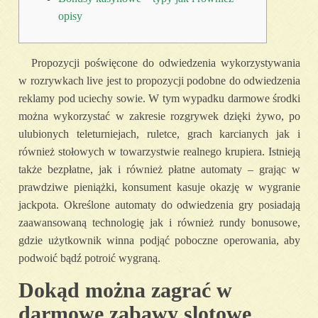
opisy
Propozycji poświęcone do odwiedzenia wykorzystywania
w rozrywkach live jest to propozycji podobne do odwiedzenia
reklamy pod uciechy sowie. W tym wypadku darmowe środki
można wykorzystać w zakresie rozgrywek dzięki żywo, po
ulubionych teleturniejach, ruletce, grach karcianych jak i
również stołowych w towarzystwie realnego krupiera. Istnieją
także bezpłatne, jak i również płatne automaty – grając w
prawdziwe pieniążki, konsument kasuje okazję w wygranie
jackpota.
Określone automaty do odwiedzenia gry posiadają
zaawansowaną technologię jak i również rundy bonusowe,
gdzie użytkownik winna podjąć poboczne operowania, aby
podwoić bądź potroić wygraną.
Dokąd można zagrać w
darmowe zabawy slotowe