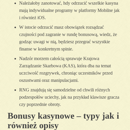
Należałoby zanotować, hdy odrzucić wszelkie kasyna
mają indywidualne programy w platformy Mobilne jak
i również iOS.
W istocie odrzucić masz obowiązek rozsądzać
czujności pod zagranie w rundę bonusową, wiedz, że
godząc uwagi w nią, będziesz przegrać wszystkie
finanse w konkretnym spinie.
Nadzór morzem całością sprawuje Krajowa
Zarządzanie Skarbowa (KAS), która dba na temat
uczciwość rozgrywek, chroniąc uczestników przed
oszustwami oraz manipulacjami.
RNG znajdują się samodzielne od chwili różnych
podzespołów uciechy, jak na przykład klawisze gracza
czy poprzednie obroty.
Bonusy kasynowe – typy jak i
również opisy