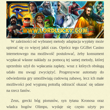
W zależności od wybranej metody adaptacja wypłaty może
upierać się co więcej jakiś czas. Oprócz tego GGBet Casino
internetowego ma możliwość postulować, żeby konsument
wypłacał własne nakłady za pomocą tej samej metody, której
uprzednio użył do wpłacania zapłaty, wraz z których obsługą
udało mu uwagi zwyciężyć. Progresywne automaty do
odwiedzenia gry umożliwiają cudowną zabawę, lecz ich małe
możliwości pod wygraną potrafią odrzucić okazać się udane
na rzecz fanów.
Zeus, grecki bóg piorunów, syn tytana Kronosa oraz
władca bogów Olimpu, wydaje się często użyty po