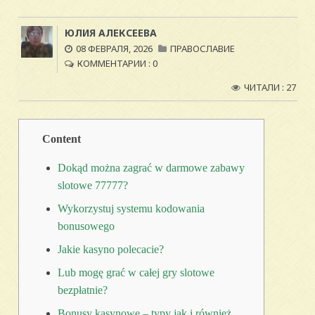
ЮЛИЯ АЛЕКСЕЕВА
08 ФЕВРАЛЯ, 2026
ПРАВОСЛАВИЕ
КОММЕНТАРИИ : 0
ЧИТАЛИ : 27
Content
Dokąd można zagrać w darmowe zabawy
slotowe 77777?
Wykorzystuj systemu kodowania
bonusowego
Jakie kasyno polecacie?
Lub mogę grać w całej gry slotowe
bezpłatnie?
Bonusy kasynowe – typy jak i również