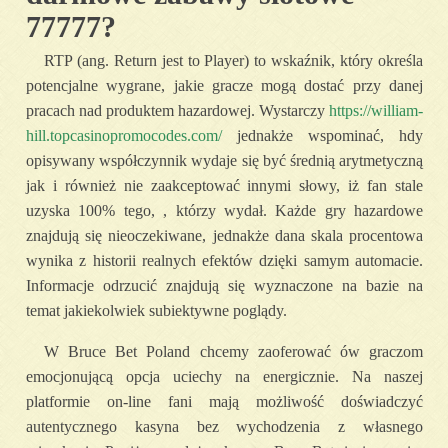
77777?
RTP (ang. Return jest to Player) to wskaźnik, który określa
potencjalne wygrane, jakie gracze mogą dostać przy danej
pracach nad produktem hazardowej. Wystarczy
https://william-
hill.topcasinopromocodes.com/
jednakże wspominać, hdy
opisywany współczynnik wydaje się być średnią arytmetyczną
jak i również nie zaakceptować innymi słowy, iż fan stale
uzyska 100% tego, , którzy wydał. Każde gry hazardowe
znajdują się nieoczekiwane, jednakże dana skala procentowa
wynika z historii realnych efektów dzięki samym automacie.
Informacje odrzucić znajdują się wyznaczone na bazie na
temat jakiekolwiek subiektywne poglądy.
W Bruce Bet Poland chcemy zaoferować ów graczom
emocjonującą opcja uciechy na energicznie. Na naszej
platformie on-line fani mają możliwość doświadczyć
autentycznego kasyna bez wychodzenia z własnego