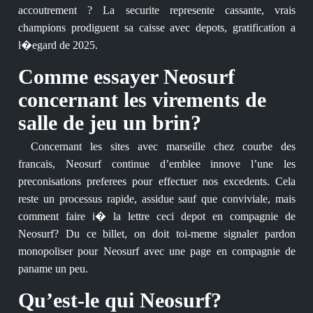
accoutrement ? La securite represente cassante, vrais
champions prodiguent sa caisse avec depots, gratification a
l�egard de 2025.
Comme essayer Neosurf
concernant les virements de
salle de jeu un brin?
Concernant les sites avec marseille chez courbe des
francais, Neosurf continue d’emblee innove l’une les
preconisations preferees pour effectuer nos excedents. Cela
reste un processus rapide, assidue sauf que conviviale, mais
comment faire i� la lettre ceci depot en compagnie de
Neosurf? Du ce billet, on doit toi-meme signaler pardon
monopoliser pour Neosurf avec une page en compagnie de
paname un peu.
Qu’est-le qui Neosurf?