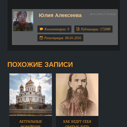
не в сети 2 месяца
Юлия Алексеева
Комментарии: 0
Публикации: 172088
Регистрация: 06-01-2016
ПОХОЖИЕ ЗАПИСИ
АКТУАЛЬНЫЕ
КАК ВЕДУТ СЕБЯ
НОВЕЙШИЕ
СВЯТЫЕ: ПЯТЬ