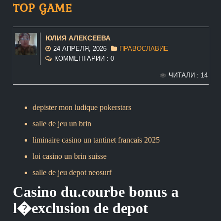
TOP GAME
ЮЛИЯ АЛЕКСЕЕВА
24 АПРЕЛЯ, 2026
ПРАВОСЛАВИЕ
КОММЕНТАРИИ : 0
ЧИТАЛИ : 14
depister mon ludique pokerstars
salle de jeu un brin
liminaire casino un tantinet francais 2025
loi casino un brin suisse
salle de jeu depot neosurf
Casino du.courbe bonus a
l�exclusion de depot