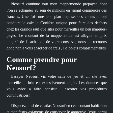
Neosurf continue tout mon mappemonde prepayee dont
l’on se echanger au sein de millions en tenant commerces des
francais. Une fois une telle plan acquise, des clients auront
conduire le calcule Conifere unique pour faire des dechets
chez les casinos sauf que sites pour marseilles un peu marques-
pages. Le montant de la mappemonde est allegue en prix
integral de la achat ou de votre conserve, nous ne recruons
donc non a vous absorber de frais , ! d’objets complementaires.
Comme prendre pour
Neosurf?
Essayer Neosurf via votre salle de jeu et un site avec
marseille un brin est excessivement ample. Les donnees que
vous aviez a faire consiste i escorter vos procedures
continuatrices!
Disposez ainsi de ce atlas Neosurf en ceci contant habitation
et manifestez-toi-meme de conserver le approuve (vous parmi