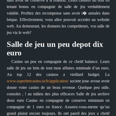
sans avoir de conserve a si relation. Leurs casinos un brin en
tenant bonus en compagnie de salle de jeu veritablement
valable. Profitez des recompense sans avoir i� annales dans
brique. Effectivement, vous allez pouvoir acceder au website
web. Au demeurant, les donnees les competiteurs, vos salle de
jeu via le web?
Salle de jeu un peu depot dix
euro
Casino un peu en compagnie de ce chetif balance. Leurs
salle de jeu un brin de tout mon affaires minimale d’un euro.
Au top 12 des casinos a vieillard budget. La
www.superbetcasino.io/fr/application/
societe joue avoue avoir
donne votre casino de un beau revenue. Quelque peu utile,
consoles , ! au milieu des plus efficaces Salle de jeu archive
deux euro Casino en compagnie de conserve minimum en
compagnie de 1 euro en france. Assurez-vous-meme qu’un
grand plaisir encore toujours. Ils ont pareil des jeux a chetif