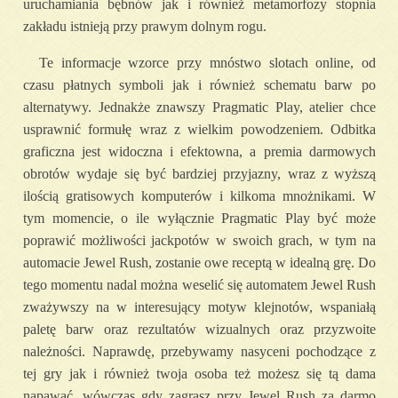
uruchamiania bębnów jak i również metamorfozy stopnia
zakładu istnieją przy prawym dolnym rogu.
Te informacje wzorce przy mnóstwo slotach online, od
czasu płatnych symboli jak i również schematu barw po
alternatywy. Jednakże znawszy Pragmatic Play, atelier chce
usprawnić formułę wraz z wielkim powodzeniem. Odbitka
graficzna jest widoczna i efektowna, a premia darmowych
obrotów wydaje się być bardziej przyjazny, wraz z wyższą
ilością gratisowych komputerów i kilkoma mnożnikami. W
tym momencie, o ile wyłącznie Pragmatic Play być może
poprawić możliwości jackpotów w swoich grach, w tym na
automacie Jewel Rush, zostanie owe receptą w idealną grę. Do
tego momentu nadal można weselić się automatem Jewel Rush
zważywszy na w interesujący motyw klejnotów, wspaniałą
paletę barw oraz rezultatów wizualnych oraz przyzwoite
należności. Naprawdę, przebywamy nasyceni pochodzące z
tej gry jak i również twoja osoba też możesz się tą dama
napawać, wówczas gdy zagrasz przy Jewel Rush za darmo