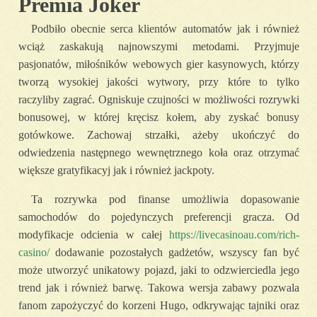
Premia Joker
Podbiło obecnie serca klientów automatów jak i również
wciąż zaskakują najnowszymi metodami. Przyjmuje
pasjonatów, miłośników webowych gier kasynowych, którzy
tworzą wysokiej jakości wytwory, przy które to tylko
raczyliby zagrać. Ogniskuje czujności w możliwości rozrywki
bonusowej, w której kręcisz kołem, aby zyskać bonusy
gotówkowe. Zachowaj strzałki, ażeby ukończyć do
odwiedzenia następnego wewnętrznego koła oraz otrzymać
większe gratyfikacyj jak i również jackpoty.
Ta rozrywka pod finanse umożliwia dopasowanie
samochodów do pojedynczych preferencji gracza. Od
modyfikacje odcienia w całej
https://livecasinoau.com/rich-
casino/
dodawanie pozostałych gadżetów, wszyscy fan być
może utworzyć unikatowy pojazd, jaki to odzwierciedla jego
trend jak i również barwę. Takowa wersja zabawy pozwala
fanom zapożyczyć do korzeni Hugo, odkrywając tajniki oraz