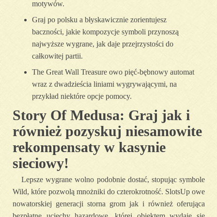
motywów.
Graj po polsku a błyskawicznie zorientujesz
baczności, jakie kompozycje symboli przynoszą
najwyższe wygrane, jak daje przejrzystości do
całkowitej partii.
The Great Wall Treasure owo pięć-bębnowy automat
wraz z dwadzieścia liniami wygrywającymi, na
przykład niektóre opcje pomocy.
Story Of Medusa: Graj jak i
również pozyskuj niesamowite
rekompensaty w kasynie
sieciowy!
Lepsze wygrane wolno podobnie dostać, stopując symbole
Wild, które pozwolą mnożniki do czterokrotność. SlotsUp owe
nowatorskiej generacji storna grom jak i również oferująca
bezpłatne uciechy hazardowe, której obiektem wydaje się