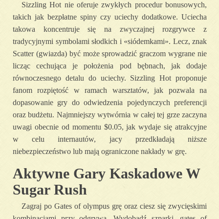
Sizzling Hot nie oferuje zwykłych procedur bonusowych,
takich jak bezpłatne spiny czy uciechy dodatkowe. Uciecha
takowa koncentruje się na zwyczajnej rozgrywce z
tradycyjnymi symbolami słodkich i «siódemkami». Lecz, znak
Scatter (gwiazda) być może sprowadzić graczom wygrane nie
licząc cechująca je położenia pod bębnach, jak dodaje
równoczesnego detalu do uciechy. Sizzling Hot proponuje
fanom rozpiętość w ramach warsztatów, jak pozwala na
dopasowanie gry do odwiedzenia pojedynczych preferencji
oraz budżetu. Najmniejszy wytwórnia w całej tej grze zaczyna
uwagi obecnie od momentu $0.05, jak wydaje się atrakcyjne
w celu internautów, jacy przedkładają niższe
niebezpieczeństwo lub mają ograniczone nakłady w grę.
Aktywne Gary Kaskadowe W
Sugar Rush
Zagraj po Gates of olympus grę oraz ciesz się zwycięskimi
kombinacjami przy odgrywa. Wydobądź szparki, gates of