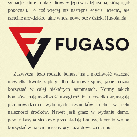
sytuacje, które to ukształtowały jego w całej osoba, którą ogół
pokochali. To coś więcej niż następna edycja uciechy, ale
rzetelne arcydzieło, jakie wnosi nowe oczy dzięki Hugolanda.
Zazwyczaj tego rodzaju bonusy mają możliwość włączać
niewielką kwotę zapłaty albo darmowe spiny, jakie można
korzystać w całej niektórych automatach. Normy takich
bonusów mają możliwość uwagi różnić i nierzadko wymagają
przeprowadzenia wybranych czynników ruchu w celu
należności środków. Nawet jeśli grasz w wydaniu demo,
pewne kasyna sieciowy przedkładają bonusy, które to wolno
korzystać w trakcie uciechy gry hazardowe za darmo.