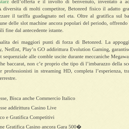
tarz
dell’offerta e il involto di benvenuto, inventato a a
 A diversita di molti competitor, Betonred fisico il adatto gra
zare il tariffa guadagnato nel eta. Oltre al gratifica sul 
lcune delle slot machine ancora popolari del periodo, offrendo 
li fine dal antecedente istante.
onalita dei maggiori punti di forza di Betonred. La appogg
, NetEnt, Play’n GO addirittura Evolution Gaming, garantisc
kpot sequenziale alle comble uscite durante meccaniche Megaw
che baccarat, non c’e proprio che tipo di l’imbarazzo della sce
r professionisti in streaming HD, completa l’esperienza, tr
errestre.
sse, Bisca anche Commercio Italico
se addirittura Casino Live
 e Gratifica Competitivi
e Gratifica Casino ancora Gara 500�