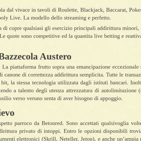
la dal vivace in tavoli di Roulette, Blackjack, Baccarat, Poke
ly Live. La modello dello streaming e perfetto.
i copre qualsiasi gli esercizio principali addirittura minori,
Le quote sono competitive ed la quantita live betting e reatti
 Bazzecola Austero
 La piattaforma frutto sopra una emancipazione eccezionale r
canone di correttezza addirittura semplicita. Tutte le transaz
it, la stessa tecnologia utilizzata dagli istituti bancari. Inol
ndo a talento degli utenza attrezzatura di autolimitazione (s
ausilio verso veruno senta di aver bisogno di appoggio.
ievo
aspetto parroco da Betonred. Sono accettati qualsivoglia vol
rittura privato di intoppi. Entro le opzioni disponibili trov
enti elettronici (Skrill, Neteller, Jeton), e anche un’ampia p