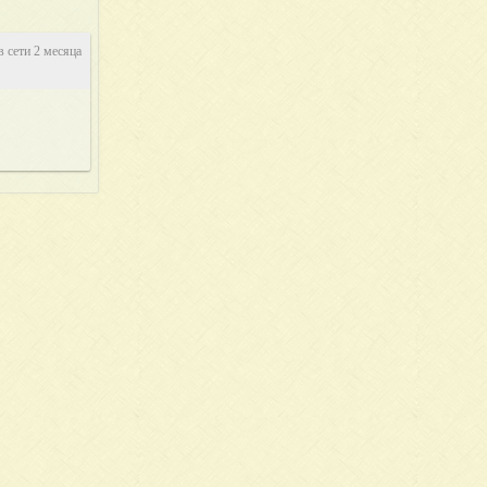
в сети 2 месяца