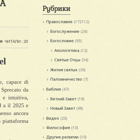
LA
Рубрики
Православие
(172112)
Богослужение
(26)
Богословие
(93)
ЧИТАЛИ : 20
Апологетика
(12)
el
Святые Отцы
(34)
Жития святых
(36)
Паломничество
(7)
e, capace di
Библия
 Sprecato da
(47)
e intuitiva,
Ветхий Завет
(19)
d a il 2025 e
Новый Завет
(48)
mmenso ancora
Видео
(20)
a piattaforma
Философия
(10)
Другие религии
(10)