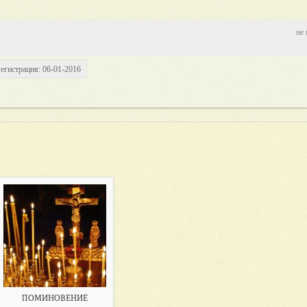
не 
егистрация: 06-01-2016
ПОМИНОВЕНИЕ