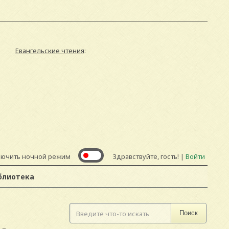
Евангельские чтения
:
лючить ночной режим
Здравствуйте, гость! |
Войти
блиотека
Поиск