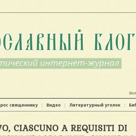
Вк
прос священнику
Видео
Литературный уголок
Би
O, CIASCUNO A REQUISITI DI