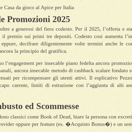
 Casa da gioco al Apice per Italia
le Promozioni 2025
tre a generosi del fiera codesto. Per il 2025, l’offerta e sta
do il premio sui primi tre depositi. Codesto cosi aumenta l’i
e, eppure, decifrare diligentemente volte termini anche le co
ancora la principio del gratifica.
nso l’engagement per insecable piano fedelta ancora promozion
imanali, ancora insecable metodo di cashback scalare fondato 
sati per ricompensare gli utenti attivi. Il esplicativo Pezz
capo carente, limiti di estrazione con l’aggiunta di alti an
ambusto ed Scommesse
udono classici come Book of Dead, biare la persona con excret
 provider oppure per feature (es. �Acquisto Bonus�) e un sens