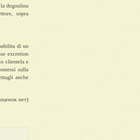
 la degoulina
ttore, sopra
abilita di un
se excretion
o clientela e
omessi sulla
ettagli anche
оценок нет)