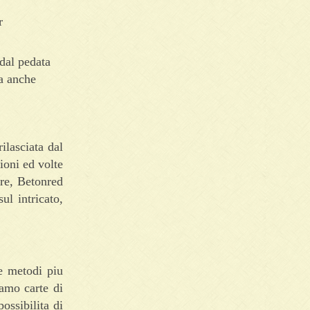
r
 dal pedata
va anche
ilasciata dal
ioni ed volte
tre, Betonred
ul intricato,
te metodi piu
iamo carte di
ossibilita di