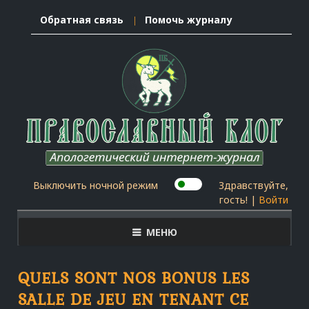
Обратная связь
Помочь журналу
Выключить ночной режим
Здравствуйте,
гость! |
Войти
МЕНЮ
QUELS SONT NOS BONUS LES
SALLE DE JEU EN TENANT CE