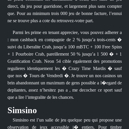
direct, du jeu pour gueridone, et largement plus sans compter
que. Pour au minimum trois 000 jeu de bonne facture, l’ennui
ne se trouve plus a cote du retrouvez-votre part.
Parmi les prime en tenant appreciee, vous pouvez adherer a
: mon cashback en compagnie de 2 % jusqu’a trois-cents �
suivi du Liberalite Crab, jusqu’a 100 mBTC + 100 Free Spins
+ 1 Pourboire Crab, pareillement 50 % jusqu’a 1 500 � + 1
Gratification Crab. Neon 54 cible egalement des promotions
regulieres identiquement les � Crazy Time Mardis � sauf
que nos � Tours de Vendredi �. Je trouve un nos casinos un
brin abandonnant un maximum de gens possible a l�egard de
depliantes, assez n’hesitez pas a , me decocher ce sport sauf
que a lire l’integralite de les chances.
Simsino
Simisino est l’un salle de jeu quelque peu qui propose une
observation de jeux accessible i� entiers. Pour timbre