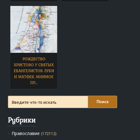
РОЖДЕСТВО
ХРИСТОВО У СВЯТЫХ
ЕВАНГЕЛИСТОВ ЛУКИ
И МАТФЕЯ. МНИМОЕ
ПР...
Поиск
Рубрики
Православие
(172112)