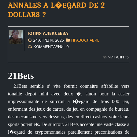
ANNALES A L�EGARD DE 2
DOLLARS ?
ЮЛИЯ АЛЕКСЕЕВА
24 АПРЕЛЯ, 2026
ПРАВОСЛАВИЕ
КОММЕНТАРИИ : 0
ЧИТАЛИ : 5
21Bets
21Bets semble s’ vite fournit connaitre affabilite vers
tonalite depot mini avec deux �, sinon pour la casier
impressionnante de surcroit a l�egard de trois 000 jeu,
enfermant des jeux de cartes, du jeu en compagnie de bureau,
des mecanisme vers dessous, des en direct casinos voire leurs
sports potentiels. De surcroit, 21Bets accepte une vaste classe a
l�egard de cryptomonnaies pareillement preconisations de