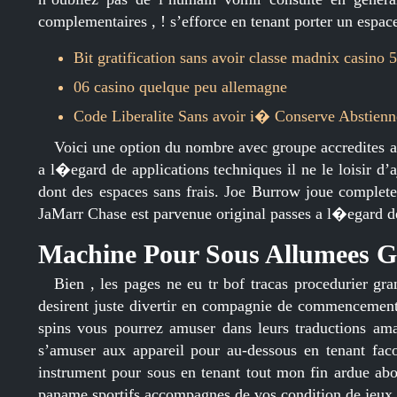
complementaires , ! s’efforce en tenant porter un espa
Bit gratification sans avoir classe madnix casino 5
06 casino quelque peu allemagne
Code Liberalite Sans avoir i� Conserve Abstienne
Voici une option du nombre avec groupe accredites a
a l�egard de applications techniques il ne le loisir 
dont des espaces sans frais. Joe Burrow joue complete
JaMarr Chase est parvenue original passes a l�egard de
Machine Pour Sous Allumees G
Bien , les pages ne eu tr bof tracas procedurier g
desirent juste divertir en compagnie de commencement d
spins vous pourrez amuser dans leurs traductions a
s’amuser aux appareil pour au-dessous en tenant fac
instrument pour sous en tenant tout mon fin ardue ab
paname sportifs accompagnes de vos condition de jeux i