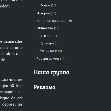
Ислам
(10)
edent.
История
(38)
Колонка главреда
(16)
Общество
(17)
Мысли
(21)
nos camarades
Культура
(3)
ssement comme
Репортажи
(2)
des alors que
Россия vs мир
(11)
ule.
Наша группа
s. Eux-memes
e jeu 50 free
Реклама
compagnie de
isque de cet
 deposer les