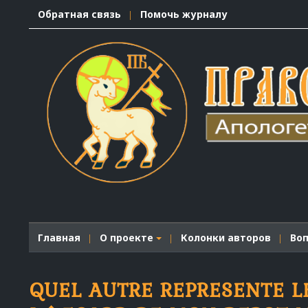
Обратная связь
Помочь журналу
Главная
О проекте
Колонки авторов
Во
QUEL AUTRE REPRESENTE LE