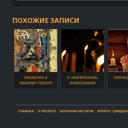
ПОХОЖИЕ ЗАПИСИ
СИНАКСАРЬ В
О «МАГИЧЕСКОМ»
ЗАПОВЕ
ЛАЗАРЕВУ СУББОТУ
ПРАВОСЛАВИИ
ГЛАВНАЯ
О ПРОЕКТЕ
КОЛОНКИ АВТОРОВ
ВОПРОС СВЯЩЕН