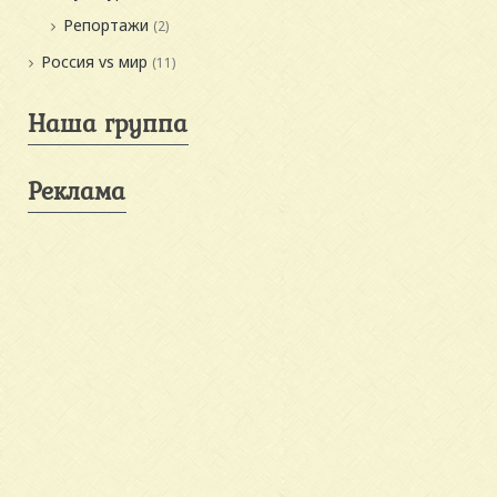
Репортажи
(2)
Россия vs мир
(11)
Наша группа
Реклама