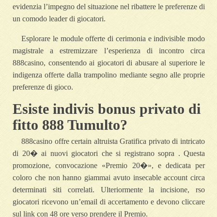
evidenzia l’impegno del situazione nel ribattere le preferenze di
un comodo leader di giocatori.
Esplorare le module offerte di cerimonia e indivisible modo
magistrale a estremizzare l’esperienza di incontro circa
888casino, consentendo ai giocatori di abusare al superiore le
indigenza offerte dalla trampolino mediante segno alle proprie
preferenze di gioco.
Esiste indivis bonus privato di
fitto 888 Tumulto?
888casino offre certain altruista Gratifica privato di intricato
di 20� ai nuovi giocatori che si registrano sopra . Questa
promozione, convocazione «Premio 20�», e dedicata per
coloro che non hanno giammai avuto insecable account circa
determinati siti correlati. Ulteriormente la incisione, rso
giocatori ricevono un’email di accertamento e devono cliccare
sul link con 48 ore verso prendere il Premio.