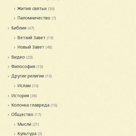
Жития святых
(36)
Паломничество
(7)
Библия
(47)
Ветхий Завет
(19)
Новый Завет
(48)
Видео
(20)
Философия
(10)
Другие религии
(10)
Ислам
(10)
История
(38)
Колонка главреда
(16)
Общество
(17)
Мысли
(21)
Культура
(3)