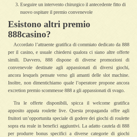
Eseguire un intervento chirurgico il antecedente fitto di
nuovo ospitare il premio convenevole
Esistono altri premio
888casino?
Accordato l’attraente gratifica di commiato dedicato da 888
per il casino, e usuale chiedersi qualora ci siano altre offerte
simili. Davvero, 888 dispone di diverse promozioni di
convenevole destinate agli appassionati di diversi giochi,
ancora lesquels pensate verso gli amanti delle slot machine.
Inoltre, non dimentichiamo quale l’operatore propone ancora
excretion premio scommesse 888 a gli appassionati di svago.
Tra le offerte disponibili, spicca il welcome gratifica
apposito appata roulette live. Questa propaganda offre agli
fruitori un’opportunita speciale di godere dei giochi di roulette
sopra eta reale in benefici aggiuntivi. La adatto cautela di 888
per produrre bonus specifici a diverse categorie di giochi