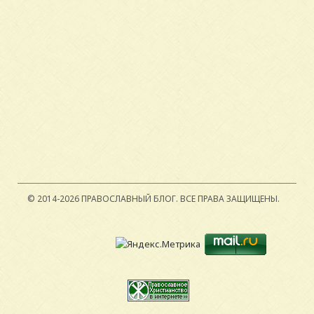
© 2014-2026 ПРАВОСЛАВНЫЙ БЛОГ.
ВСЕ ПРАВА ЗАЩИЩЕНЫ.