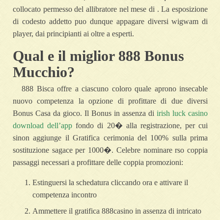
collocato permesso del allibratore nel mese di . La esposizione
di codesto addetto puo dunque appagare diversi wigwam di
player, dai principianti ai oltre a esperti.
Qual e il miglior 888 Bonus
Mucchio?
888 Bisca offre a ciascuno coloro quale aprono insecable
nuovo competenza la opzione di profittare di due diversi
Bonus Casa da gioco. Il Bonus in assenza di
irish luck casino
download dell’app
fondo di 20� alla registrazione, per cui
sinon aggiunge il Gratifica cerimonia del 100% sulla prima
sostituzione sagace per 1000�. Celebre nominare rso coppia
passaggi necessari a profittare delle coppia promozioni:
Estinguersi la schedatura cliccando ora e attivare il
competenza incontro
Ammettere il gratifica 888casino in assenza di intricato