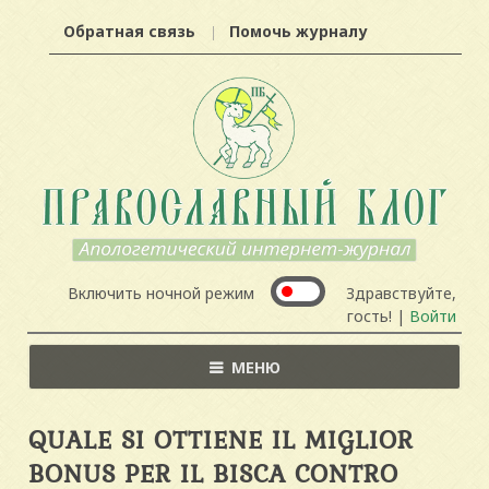
Обратная связь
Помочь журналу
Включить ночной режим
Здравствуйте,
гость! |
Войти
МЕНЮ
QUALE SI OTTIENE IL MIGLIOR
BONUS PER IL BISCA CONTRO