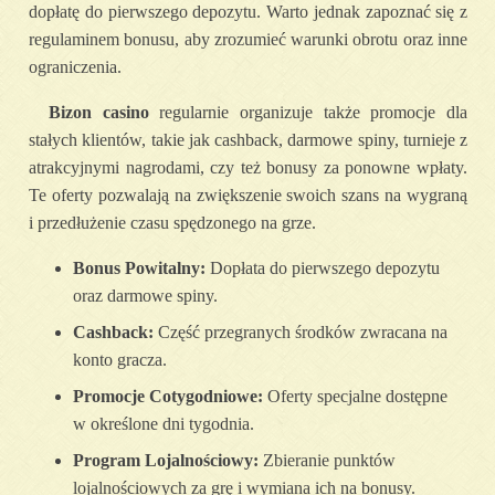
dopłatę do pierwszego depozytu. Warto jednak zapoznać się z
regulaminem bonusu, aby zrozumieć warunki obrotu oraz inne
ograniczenia.
Bizon casino
regularnie organizuje także promocje dla
stałych klientów, takie jak cashback, darmowe spiny, turnieje z
atrakcyjnymi nagrodami, czy też bonusy za ponowne wpłaty.
Te oferty pozwalają na zwiększenie swoich szans na wygraną
i przedłużenie czasu spędzonego na grze.
Bonus Powitalny:
Dopłata do pierwszego depozytu
oraz darmowe spiny.
Cashback:
Część przegranych środków zwracana na
konto gracza.
Promocje Cotygodniowe:
Oferty specjalne dostępne
w określone dni tygodnia.
Program Lojalnościowy:
Zbieranie punktów
lojalnościowych za grę i wymiana ich na bonusy.