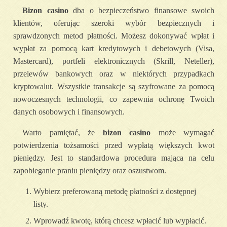
Bizon casino
dba o bezpieczeństwo finansowe swoich
klientów, oferując szeroki wybór bezpiecznych i
sprawdzonych metod płatności. Możesz dokonywać wpłat i
wypłat za pomocą kart kredytowych i debetowych (Visa,
Mastercard), portfeli elektronicznych (Skrill, Neteller),
przelewów bankowych oraz w niektórych przypadkach
kryptowalut. Wszystkie transakcje są szyfrowane za pomocą
nowoczesnych technologii, co zapewnia ochronę Twoich
danych osobowych i finansowych.
Warto pamiętać, że
bizon casino
może wymagać
potwierdzenia tożsamości przed wypłatą większych kwot
pieniędzy. Jest to standardowa procedura mająca na celu
zapobieganie praniu pieniędzy oraz oszustwom.
Wybierz preferowaną metodę płatności z dostępnej
listy.
Wprowadź kwotę, którą chcesz wpłacić lub wypłacić.