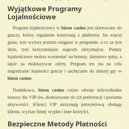
Wyjątkowe Programy
Lojalnościowe
Program lojalnościowy w
bizon casino
jest skierowany do
graczy, którzy regularnie korzystają z platformy. Im więcej
grasz, tym wyższy poziom osiągasz w programie, a co za tym
idzie, tym korzystniejsze nagrody otrzymujesz. Punkty
lojalnościowe można wymieniać na bonusy, darmowe spiny, a
także na ekskluzywne oferty. Program ten ma na celu
nagradzanie lojalności graczy i zachęcanie do dalszej gry w
bizon casino
.
Dodatkowo,
bizon casino
często oferuje indywidualne
bonusy dla VIP-ów, dostosowane do ich preferencji i poziomu
aktywności. Klienci VIP otrzymują priorytetową obsługę
klienta, wyższe limity wypłat i inne korzyści.
Bezpieczne Metody Płatności