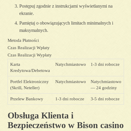
Postępuj zgodnie z instrukcjami wyświetlanymi na
ekranie.
Pamiętaj o obowiązujących limitach minimalnych i
maksymalnych.
Metoda Płatności
Czas Realizacji Wpłaty
Czas Realizacji Wypłaty
Karta
Natychmiastowo
1-3 dni robocze
Kredytowa/Debetowa
Portfel Elektroniczny
Natychmiastowo
Natychmiastowo
(Skrill, Neteller)
— 24 godziny
Przelew Bankowy
1-3 dni robocze
3-5 dni robocze
Obsługa Klienta i
Bezpieczeństwo w Bison casino