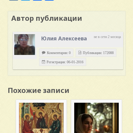
Автор публикации
Юлия Алексеева
не в сети 2 месяца
Комментарии: 0
Публикации: 172088
Регистрация: 06-01-2016
Похожие записи