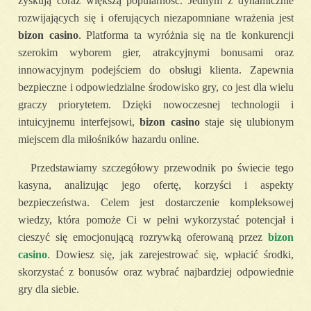
zyskują coraz większą popularność. Jednym z dynamicznie
rozwijających się i oferujących niezapomniane wrażenia jest
bizon casino
. Platforma ta wyróżnia się na tle konkurencji
szerokim wyborem gier, atrakcyjnymi bonusami oraz
innowacyjnym podejściem do obsługi klienta. Zapewnia
bezpieczne i odpowiedzialne środowisko gry, co jest dla wielu
graczy priorytetem. Dzięki nowoczesnej technologii i
intuicyjnemu interfejsowi,
bizon casino
staje się ulubionym
miejscem dla miłośników hazardu online.
Przedstawiamy szczegółowy przewodnik po świecie tego
kasyna, analizując jego ofertę, korzyści i aspekty
bezpieczeństwa. Celem jest dostarczenie kompleksowej
wiedzy, która pomoże Ci w pełni wykorzystać potencjał i
cieszyć się emocjonującą rozrywką oferowaną przez
bizon
casino
. Dowiesz się, jak zarejestrować się, wpłacić środki,
skorzystać z bonusów oraz wybrać najbardziej odpowiednie
gry dla siebie.