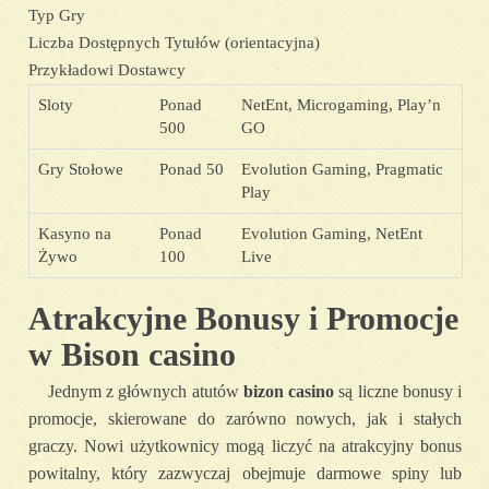
Typ Gry
Liczba Dostępnych Tytułów (orientacyjna)
Przykładowi Dostawcy
Sloty
Ponad
NetEnt, Microgaming, Play’n
500
GO
Gry Stołowe
Ponad 50
Evolution Gaming, Pragmatic
Play
Kasyno na
Ponad
Evolution Gaming, NetEnt
Żywo
100
Live
Atrakcyjne Bonusy i Promocje
w Bison casino
Jednym z głównych atutów
bizon casino
są liczne bonusy i
promocje, skierowane do zarówno nowych, jak i stałych
graczy. Nowi użytkownicy mogą liczyć na atrakcyjny bonus
powitalny, który zazwyczaj obejmuje darmowe spiny lub