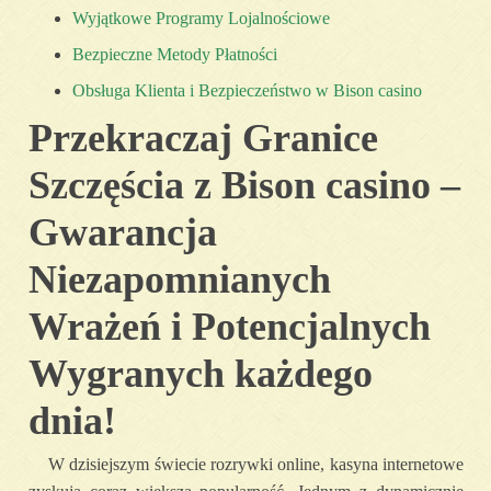
Wyjątkowe Programy Lojalnościowe
Bezpieczne Metody Płatności
Obsługa Klienta i Bezpieczeństwo w Bison casino
Przekraczaj Granice
Szczęścia z Bison casino –
Gwarancja
Niezapomnianych
Wrażeń i Potencjalnych
Wygranych każdego
dnia!
W dzisiejszym świecie rozrywki online, kasyna internetowe