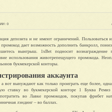
И : 0
ация депозита и не имеют ограничений. Пользоваться 
 промокод дает возможность дополнить банкролл, пониз
ишитесь выигрыш. 1xBet подносит вознаграждение 
ловие использования животрепещущего промокода.
Неоп
ньонов букмекерской конторы.
истрирования аккаунта
, а вот вынуждают как только проиграть еще более, одна
ую ставку во букмекерской конторе 1 Буква Ремиз 
потратить во Лавке промокодов, покупав фрибет нат
иничная лэндинг – во баллах.