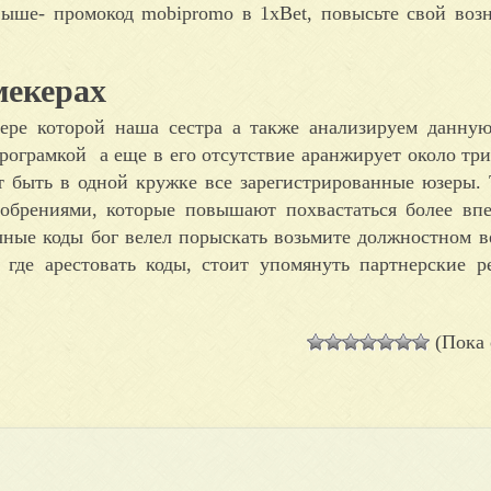
выше- промокод mobipromo в 1xBet, повысьте свой воз
мекерах
мере которой наша сестра а также анализируем данну
рограмкой а еще в его отсутствие аранжирует около тр
т быть в одной кружке все зарегистрированные юзеры.
обрениями, которые повышают похвастаться более вп
чные коды бог велел порыскать возьмите должностном в
, где арестовать коды, стоит упомянуть партнерские р
(Пока 