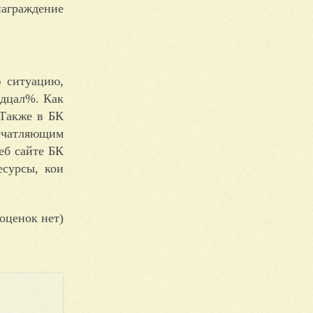
награждение
ю ситуацию,
идцал%. Как
 Также в БК
ечатляющим
еб сайте БК
есурсы, кои
оценок нет)