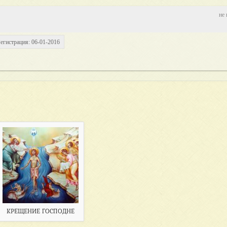
не 
егистрация: 06-01-2016
КРЕЩЕНИЕ ГОСПОДНЕ