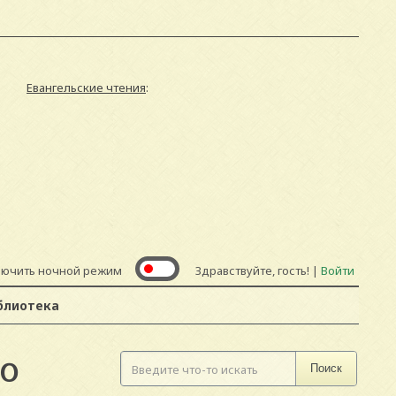
Евангельские чтения
:
лючить ночной режим
Здравствуйте, гость! |
Войти
блиотека
ВО
Поиск