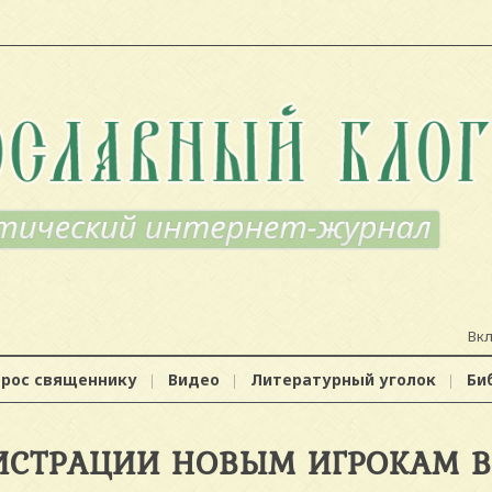
Вк
прос священнику
Видео
Литературный уголок
Би
ГИСТРАЦИИ НОВЫМ ИГРОКАМ 