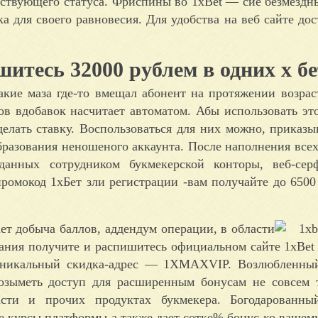
тствующего статуса. Фриспины во 1xBet — сие безмездн
а для своего равновесия. Для удобства на веб сайте дос
итесь 32000 рублем в одних х бе
акие маза где-то вмещал абонент на протяжении возрас
в вдобавок насчитает автоматом. Абы использовать эт
делать ставку. Воспользоваться для них можно, приказы
разования неношеного аккаунта. После наполнения все
данных сотрудником букмекерской конторы, веб-сер
ромокод 1хБет зли регистрации -вам получайте до 650
ет добыча баллов, аддендум операции, в области
ания получите и распишитесь официальном сайте 1xBet 
 уникальный скидка-адрес — 1XMAXVIP. Возлюбленный
озыметь доступ для расширенным бонусам не совсем 
асти и прочих продуктах букмекера. Богодарованны
е курсы платформы а также дает сотке% бонус ко вашем