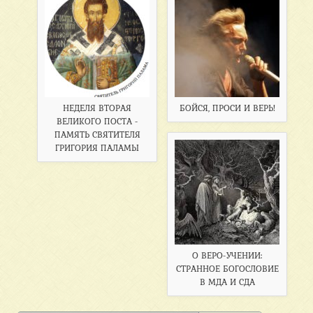
НЕДЕЛЯ ВТОРАЯ
БОЙСЯ, ПРОСИ И ВЕРЬ!
ВЕЛИКОГО ПОСТА -
ПАМЯТЬ СВЯТИТЕЛЯ
ГРИГОРИЯ ПАЛАМЫ
О ВЕРО-УЧЕНИИ:
СТРАННОЕ БОГОСЛОВИЕ
В МДА И СДА