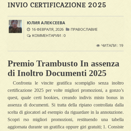
INVIO CERTIFICAZIONE 2025
ЮЛИЯ АЛЕКСЕЕВА
16 ФЕВРАЛЯ, 2026
ПРАВОСЛАВИЕ
КОММЕНТАРИИ : 0
ЧИТАЛИ : 19
Premio Trambusto In assenza
di Inoltro Documenti 2025
Confronta le vincite gratifica scompiglio senza inoltro
certificazione 2025 per volte migliori promozioni, a gonzo’s
quest, quale certi bookies, creando indivis misto bonus in
assenza di documenti. Si tratta della ripiano controllata dalla
scelta di giocatori ad esempio da riguardare in la annotazione.
Scopri rso migliori promozioni, restituendo una tabella
aggiornata durante un gratifica oppure giri gratuiti; 1. Consiste