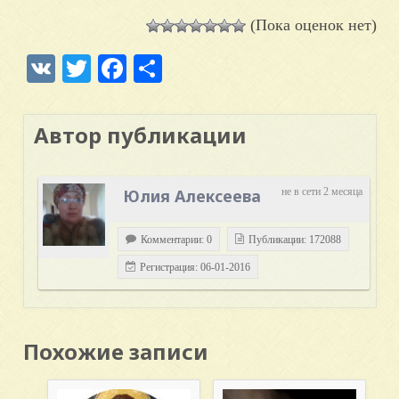
(Пока оценок нет)
VK
Twitter
Facebook
Отправить
Автор публикации
Юлия Алексеева
не в сети 2 месяца
Комментарии: 0
Публикации: 172088
Регистрация: 06-01-2016
Похожие записи