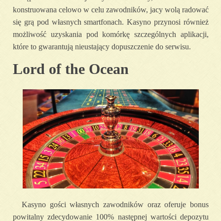
konstruowana celowo w celu zawodników, jacy wolą radować
się grą pod własnych smartfonach. Kasyno przynosi również
możliwość uzyskania pod komórkę szczególnych aplikacji,
które to gwarantują nieustający dopuszczenie do serwisu.
Lord of the Ocean
Kasyno gości własnych zawodników oraz oferuje bonus
powitalny zdecydowanie 100% następnej wartości depozytu