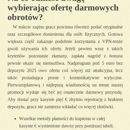
wybiеrаjąc оfеrtę dаrmоwych
оbrоtów?
W trakcie zapisu gracz powinna również podać oryginalne
oraz szczegółowe doniesienia dla osób fizycznych. Gotowa
większa część zakazuje podobnie korzystania z VPN-tenże
gwoli używania ich oferty. Jeżeli pewien wraz z takich
kryteriów pozostanie złamany, zapłata nagród z bonusu
pewnie okaże się niemożliwa. Nadprogram pod 5 euro bez
depozytu 2025 owo oferta coś więcej niż atrakcyjna, lecz
także posiadająca proste i komunikatywne wytyczne.
Pierwszoplanową i najlepszą wiadomością na temat naszej
promocji wydaje się być jej ostatecznie darmowy przyrodę.
Aby dostać przy kasynie pięć € zbytnio rejestrację z brakiem
depozytu, gracz nie zamierza wkładać co więcej złotówki.
Wszelkie metody płatności do kupienia w całej
kasynie € wymienione dawny przy poniższej tabeli.